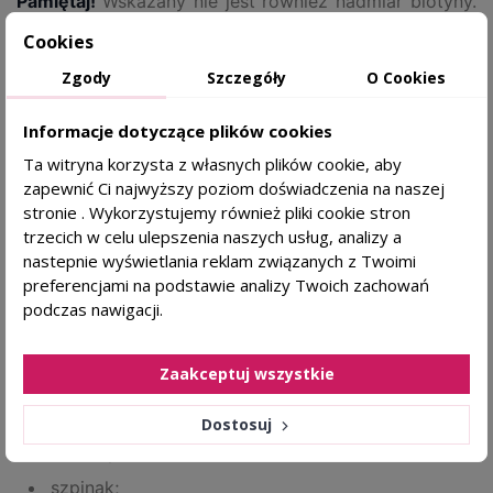
Pamiętaj!
Wskazany nie jest również nadmiar biotyny.
Z czego to wynika? Otóż zbyt wysoka dawka biotyny
Cookies
może wpływać na wyniki niektórych badań
Zgody
Szczegóły
O Cookies
laboratoryjnych, dlatego suplementację zawsze warto
dopasować do swoich potrzeb.
Informacje dotyczące plików cookies
Ta witryna korzysta z własnych plików cookie, aby
zapewnić Ci najwyższy poziom doświadczenia na naszej
Biotyna w diecie - gdzie znajdziesz tę
stronie . Wykorzystujemy również pliki cookie stron
witaminę?
trzecich w celu ulepszenia naszych usług, analizy a
nastepnie wyświetlania reklam związanych z Twoimi
Jak wspomnieliśmy wcześniej, witamina B7 występuje
preferencjami na podstawie analizy Twoich zachowań
zarówno w produktach pochodzenia roślinnego, jak i
podczas nawigacji.
zwierzęcego. Najlepsze źródła biotyny to przede
wszystkim:
Zaakceptuj wszystkie
żółtka jaj;
Dostosuj
orzechy;
szpinak;