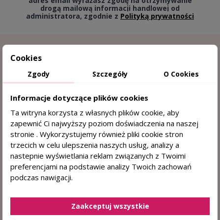
adres email wyrażasz zgodę na otrzymywanie
drogą mailową informacji handlowej od
administratora, zgodnie z
Polityką prywatności
Cookies
Zgody
Szczegóły
O Cookies
Informacje dotyczące plików cookies
Ta witryna korzysta z własnych plików cookie, aby
zapewnić Ci najwyższy poziom doświadczenia na naszej
15 lat doświadczenia w trychologii
stronie . Wykorzystujemy również pliki cookie stron
trzecich w celu ulepszenia naszych usług, analizy a
Sprawdzone przez trychologa
nastepnie wyświetlania reklam związanych z Twoimi
preferencjami na podstawie analizy Twoich zachowań
DERMOKOSMETYKI DO WŁOSÓW I SKÓRY
podczas nawigacji.
GŁOWY
+48 884 330 722
(pn. - pt. 8:00 - 15:00)
Zaakceptuj wszystkie
sklep@centrumzdrowegowlosa.pl