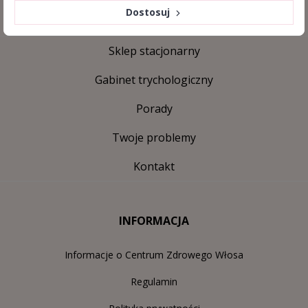
Dostosuj
Sklep stacjonarny
Gabinet trychologiczny
Porady
Twoje problemy
Kontakt
INFORMACJA
Informacje o Centrum Zdrowego Włosa
Regulamin