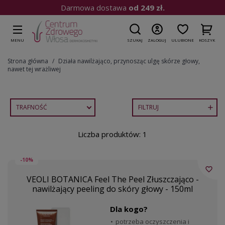
Darmowa dostawa
od 249 zł.
MENU
SZUKAJ
ZALOGUJ
ULUBIONE
KOSZYK
Strona główna
Działa nawilżająco, przynosząc ulgę skórze głowy,
nawet tej wrażliwej
TRAFNOŚĆ
FILTRUJ

Liczba produktów: 1
-10%
favorite_border
VEOLI BOTANICA Feel The Peel Złuszczająco -
nawilżający peeling do skóry głowy - 150ml
Dla kogo?
potrzeba oczyszczenia i