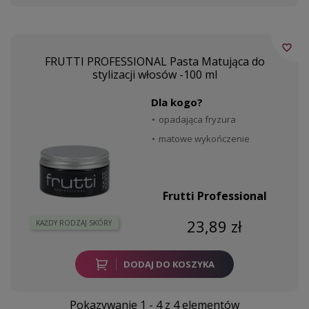
favorite_border
FRUTTI PROFESSIONAL Pasta Matująca do
stylizacji włosów -100 ml
Dla kogo?
opadająca fryzura
matowe wykończenie
Frutti Professional
23,89 zł
KAŻDY RODZAJ SKÓRY
DODAJ DO KOSZYKA
Pokazywanie 1 - 4 z 4 elementów