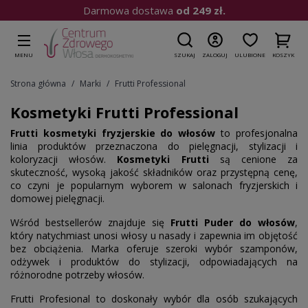
Darmowa dostawa
od 249 zł.
MENU
SZUKAJ
ZALOGUJ
ULUBIONE
KOSZYK
Strona główna
Marki
Frutti Professional
Kosmetyki Frutti Professional
Frutti kosmetyki fryzjerskie do włosów
to profesjonalna
linia produktów przeznaczona do pielęgnacji, stylizacji i
koloryzacji włosów.
Kosmetyki Frutti
są cenione za
skuteczność, wysoką jakość składników oraz przystępną cenę,
co czyni je popularnym wyborem w salonach fryzjerskich i
domowej pielęgnacji.
Wśród bestsellerów znajduje się
Frutti Puder do włosów
,
który natychmiast unosi włosy u nasady i zapewnia im objętość
bez obciążenia. Marka oferuje szeroki wybór szamponów,
odżywek i produktów do stylizacji, odpowiadających na
różnorodne potrzeby włosów.
Frutti Profesional to doskonały wybór dla osób szukających