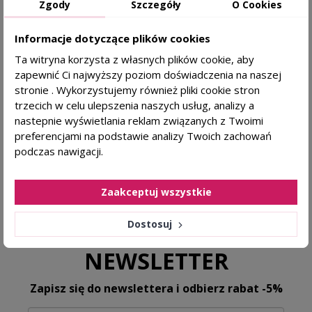
Zgody
Szczegóły
O Cookies
Dermokosmetyki polecane przez trychologa
Informacje dotyczące plików cookies
GABINET TRYCHOLOGICZNY
Ta witryna korzysta z własnych plików cookie, aby
zapewnić Ci najwyższy poziom doświadczenia na naszej
stronie . Wykorzystujemy również pliki cookie stron
Od 15 lat prowadzimy Centrum Zdrowego Włosa w
trzecich w celu ulepszenia naszych usług, analizy a
Krakowie >>
nastepnie wyświetlania reklam związanych z Twoimi
preferencjami na podstawie analizy Twoich zachowań
podczas nawigacji.
4.8
Na podstawie
1134
opinii
z całego okresu
Zaakceptuj wszystkie
Dostosuj
NEWSLETTER
Zapisz się do newslettera i odbierz rabat -5%