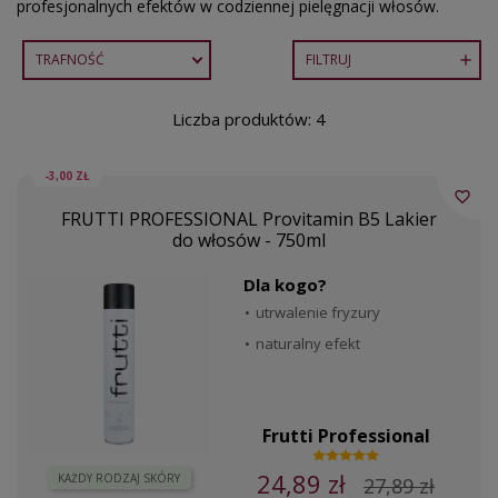
profesjonalnych efektów w codziennej pielęgnacji włosów.
TRAFNOŚĆ
FILTRUJ

Liczba produktów: 4
-3,00 ZŁ
favorite_border
FRUTTI PROFESSIONAL Provitamin B5 Lakier
do włosów - 750ml
Dla kogo?
utrwalenie fryzury
naturalny efekt
Frutti Professional
24,89 zł
KAŻDY RODZAJ SKÓRY
27,89 zł