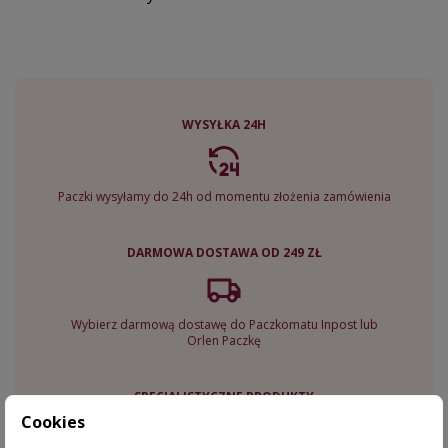
WYSYŁKA 24H
Paczki wysyłamy do 24h od momentu złożenia zamówienia
DARMOWA DOSTAWA OD 249 ZŁ
Wybierz darmową dostawę do Paczkomatu Inpost lub
Orlen Paczkę
SPECJALISTYCZNE PRODUKTY
Cookies