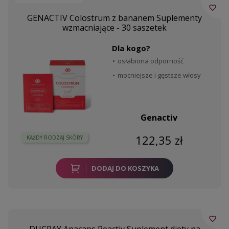
favorite_border
GENACTIV Colostrum z bananem Suplementy
wzmacniające - 30 saszetek
Dla kogo?
osłabiona odporność
mocniejsze i gęstsze włosy
Genactiv
122,35 zł
KAŻDY RODZAJ SKÓRY
DODAJ DO KOSZYKA
favorite_border
DUCRAY Anacaps Reactiv Suplement diety na