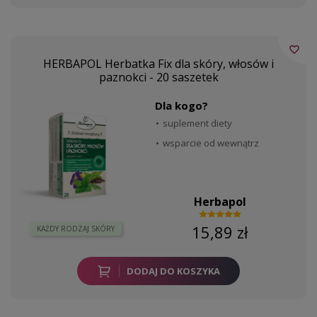
favorite_border
HERBAPOL Herbatka Fix dla skóry, włosów i
paznokci - 20 saszetek
Dla kogo?
suplement diety
wsparcie od wewnątrz
Herbapol
15,89 zł
KAŻDY RODZAJ SKÓRY
DODAJ DO KOSZYKA