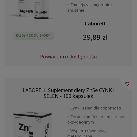
Zmniejsza zmęczenie i
znużenie
Laborell
39,89 zł
KAŻDY RODZAJ SKÓRY
Powiadom o dostępności
favorite_border
LABORELL Suplement diety ZnSe CYNK i
SELEN - 100 kapsułek
Cynk i selen dla odporności
Chroni komórki przed stresem
oksydacyjnym
Wspiera równowagę
metaboliczną