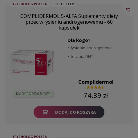
TRYCHOLOG POLECA
BESTSELLER
favorite_border
COMPLIDERMOL 5-ALFA Suplementy diety
przeciw łysieniu androgenowemu - 60
kapsułek
Dla kogo?
łysienie androgenowe
terapia DHT
Complidermol
74,89 zł
KAŻDY RODZAJ SKÓRY
DODAJ DO KOSZYKA
TRYCHOLOG POLECA