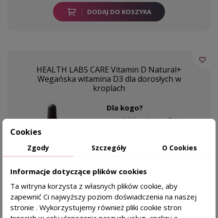
DODAJ DO KOSZYKA
favorite_border
HEALTH LABS CARE Vitamin D Natural+
Wegańska witamina D3 dla dorosłych w
kroplach
Dla kogo?
niedobór witaminy D /
odporność
Cookies
wegańska formuła w kroplach
Zgody
Szczegóły
O Cookies
Informacje dotyczące plików cookies
Health Labs Care
Ta witryna korzysta z własnych plików cookie, aby
69,00 zł
KAŻDY RODZAJ SKÓRY
zapewnić Ci najwyższy poziom doświadczenia na naszej
stronie . Wykorzystujemy również pliki cookie stron
trzecich w celu ulepszenia naszych usług, analizy a