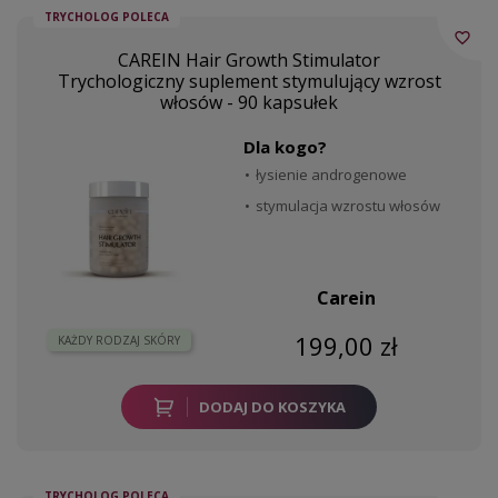
TRYCHOLOG POLECA
favorite_border
CAREIN Hair Growth Stimulator
Trychologiczny suplement stymulujący wzrost
włosów - 90 kapsułek
Dla kogo?
łysienie androgenowe
stymulacja wzrostu włosów
Carein
199,00 zł
KAŻDY RODZAJ SKÓRY
DODAJ DO KOSZYKA
TRYCHOLOG POLECA