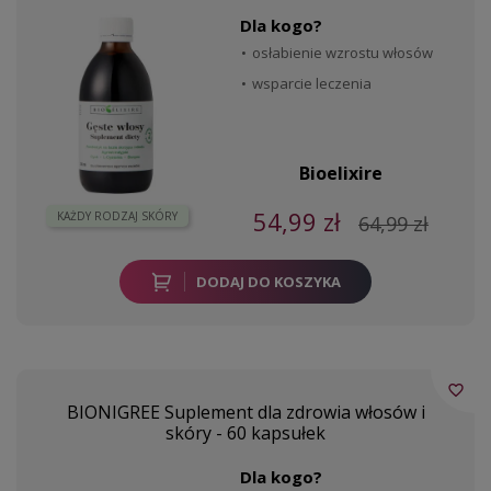
Dla kogo?
osłabienie wzrostu włosów
wsparcie leczenia
Bioelixire
54,99 zł
KAŻDY RODZAJ SKÓRY
64,99 zł
DODAJ DO KOSZYKA
favorite_border
BIONIGREE Suplement dla zdrowia włosów i
skóry - 60 kapsułek
Dla kogo?