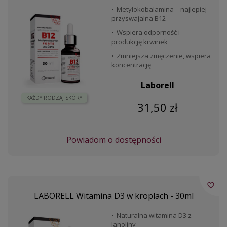
Metylokobalamina – najlepiej
przyswajalna B12
Wspiera odporność i
produkcję krwinek
Zmniejsza zmęczenie, wspiera
koncentrację
Laborell
KAŻDY RODZAJ SKÓRY
31,50 zł
Powiadom o dostępności
favorite_border
LABORELL Witamina D3 w kroplach - 30ml
Naturalna witamina D3 z
lanoliny