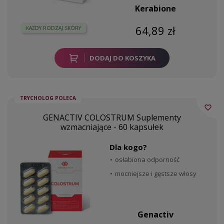
Kerabione
64,89 zł
KAŻDY RODZAJ SKÓRY
DODAJ DO KOSZYKA
TRYCHOLOG POLECA
favorite_border
GENACTIV COLOSTRUM Suplementy
wzmacniające - 60 kapsułek
Dla kogo?
osłabiona odporność
mocniejsze i gęstsze włosy
Genactiv