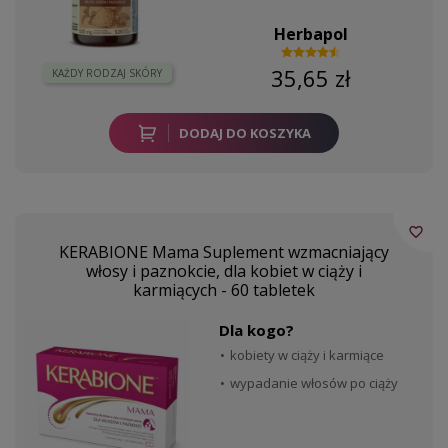
Herbapol
35,65 zł
KAŻDY RODZAJ SKÓRY
DODAJ DO KOSZYKA
favorite_border
KERABIONE Mama Suplement wzmacniający
włosy i paznokcie, dla kobiet w ciąży i
karmiących - 60 tabletek
Dla kogo?
kobiety w ciąży i karmiące
wypadanie włosów po ciąży