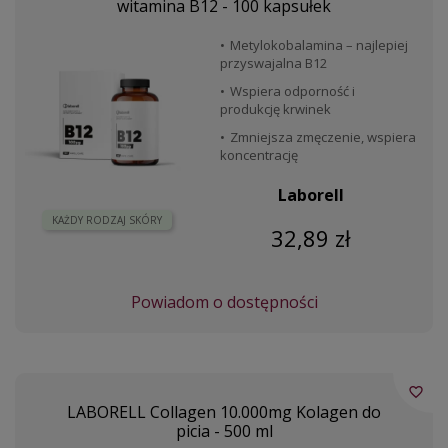
witamina B12 - 100 kapsułek
Metylokobalamina – najlepiej
przyswajalna B12
Wspiera odporność i
produkcję krwinek
Zmniejsza zmęczenie, wspiera
koncentrację
Laborell
KAŻDY RODZAJ SKÓRY
32,89 zł
Powiadom o dostępności
favorite_border
LABORELL Collagen 10.000mg Kolagen do
picia - 500 ml