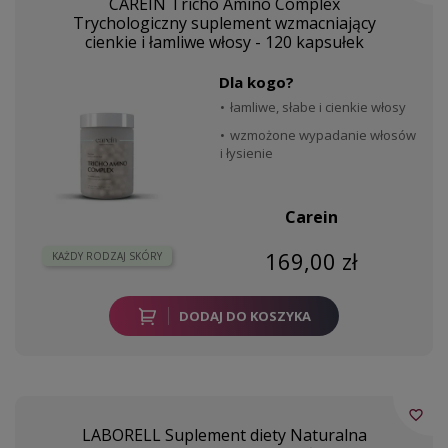
CAREIN Tricho Amino Complex
Trychologiczny suplement wzmacniający
cienkie i łamliwe włosy - 120 kapsułek
Dla kogo?
łamliwe, słabe i cienkie włosy
wzmożone wypadanie włosów
i łysienie
Carein
169,00 zł
KAŻDY RODZAJ SKÓRY
DODAJ DO KOSZYKA
favorite_border
LABORELL Suplement diety Naturalna