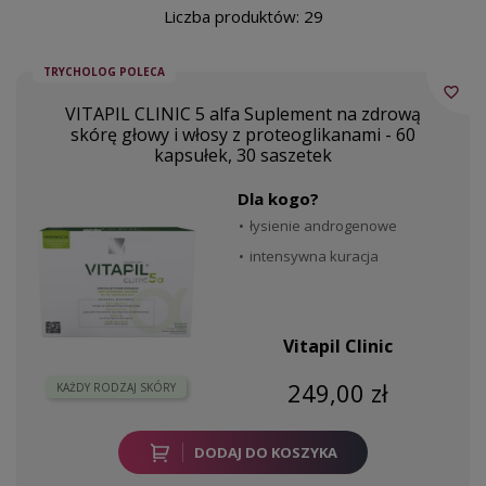
Liczba produktów: 29
TRYCHOLOG POLECA
favorite_border
VITAPIL CLINIC 5 alfa Suplement na zdrową
skórę głowy i włosy z proteoglikanami - 60
kapsułek, 30 saszetek
Dla kogo?
łysienie androgenowe
intensywna kuracja
Vitapil Clinic
249,00 zł
KAŻDY RODZAJ SKÓRY
DODAJ DO KOSZYKA