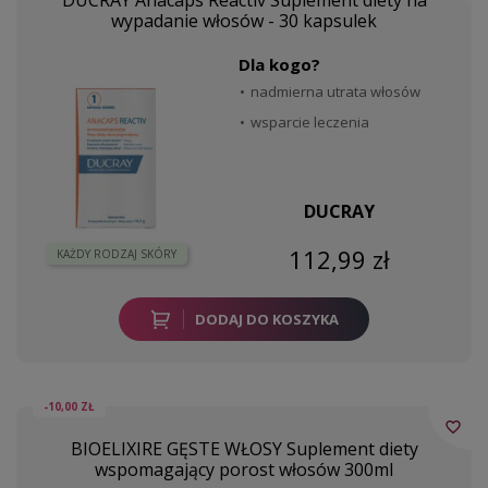
wypadanie włosów - 30 kapsulek
Dla kogo?
nadmierna utrata włosów
wsparcie leczenia
DUCRAY
112,99 zł
KAŻDY RODZAJ SKÓRY
DODAJ DO KOSZYKA
-10,00 ZŁ
favorite_border
BIOELIXIRE GĘSTE WŁOSY Suplement diety
wspomagający porost włosów 300ml