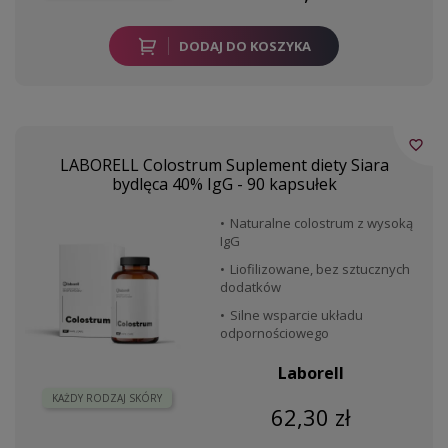
DODAJ DO KOSZYKA
favorite_border
LABORELL Colostrum Suplement diety Siara
bydlęca 40% IgG - 90 kapsułek
Naturalne colostrum z wysoką
IgG
Liofilizowane, bez sztucznych
dodatków
Silne wsparcie układu
odpornościowego
Laborell
KAŻDY RODZAJ SKÓRY
62,30 zł