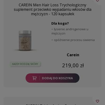
favorite_border
CAREIN Men Hair Loss Trychologiczny
suplement przeciwko wypadaniu włosów dla
mężczyzn - 120 kapsułek
Dla kogo?
łysienie androgenowe u
mężczyzn
opóźnienie procesu siwienia
Carein
219,00 zł
KAŻDY RODZAJ SKÓRY
DODAJ DO KOSZYKA
favorite_border