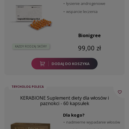
łysienie androgenowe
wsparcie leczenia
Bionigree
99,00 zł
KAŻDY RODZAJ SKÓRY
DODAJ DO KOSZYKA
TRYCHOLOG POLECA
favorite_border
KERABIONE Suplement diety dla włosów i
paznokci - 60 kapsułek
Dla kogo?
nadmierne wypadanie włosów