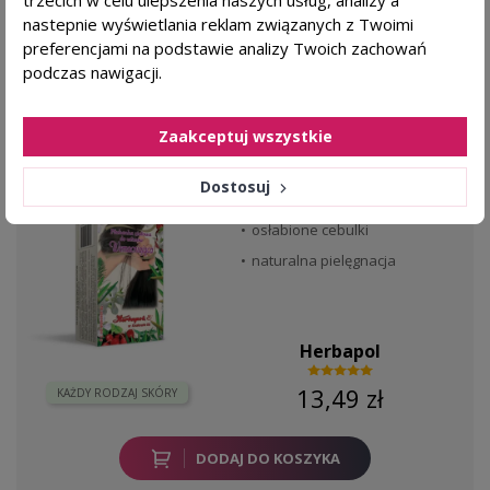
DODAJ DO KOSZYKA
nastepnie wyświetlania reklam związanych z Twoimi
preferencjami na podstawie analizy Twoich zachowań
podczas nawigacji.
favorite_border
HERBAPOL Ziołowa płukanka wzmacniająca
Zaakceptuj wszystkie
włosy - 18 saszetek
Dostosuj
Dla kogo?
osłabione cebulki
naturalna pielęgnacja
Herbapol
13,49 zł
KAŻDY RODZAJ SKÓRY
DODAJ DO KOSZYKA