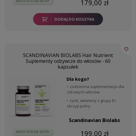
179,00 zł
KAŻDY RODZAJ SKÓRY
DODAJ DO KOSZYKA
favorite_border
SCANDINAVIAN BIOLABS Hair Nutrient
Suplementy odżywcze do włosów - 60
kapsułek
Dla kogo?
codzienna suplementacja dla
zdrowych włosów
cynk, witaminy z grupy B i
skrzyp polny
Scandinavian Biolabs
199,00 zł
KAŻDY RODZAJ SKÓRY