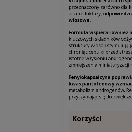
Vitapil® Clinic 5 alfa to s
przeznaczony zarówno dla ko
alfa-reduktazy,
odpowiedzia
włosowe.
Formuła wspiera również 
kluczowych składników odżyw
struktury włosa i stymulują 
chroniąc cebulki przed stre
istotne w łysieniu androgeno
zmniejszenia miniaturyzacji
Fenylokapsaicyna poprawi
kwas pantotenowy wzmacn
metabolizm androgenów. Reg
przyczyniając się do zwiększe
Korzyści