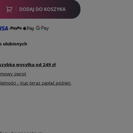
DODAJ DO KOSZYKA
o ulubionych
szybka wysyłka od 249 zł
armowy zwrot
atności - Kup teraz zapłać później.