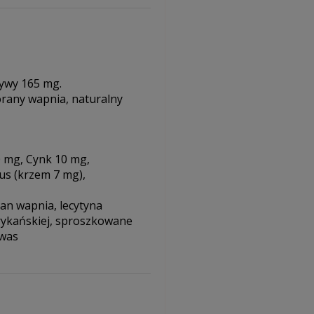
zywy 165 mg.
forany wapnia, naturalny
 mg, Cynk 10 mg,
us (krzem 7 mg),
an wapnia, lecytyna
frykańskiej, sproszkowane
kwas