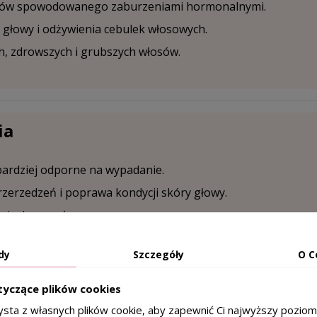
sów spowodowanego zaburzeniami hormonalnymi.
głowy i odżywienia cebulek włosowych.
h, zdrowszych i grubszych włosów.
ia
 bardziej odporne na wypadanie.
zerzedzeń i poprawa kondycji skóry głowy.
e i zdrowe włosy.
dy
Szczegóły
O C
e
tyczące plików cookies
ysta z własnych plików cookie, aby zapewnić Ci najwyższy pozio