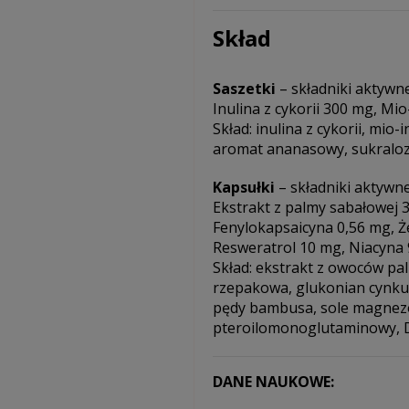
Skład
Saszetki
– składniki aktywne
Inulina z cykorii 300 mg, Mi
Skład: inulina z cykorii, mio
aromat ananasowy, sukraloz
Kapsułki
– składniki aktywne
Ekstrakt z palmy sabałowej
Fenylokapsaicyna 0,56 mg, Ż
Resweratrol 10 mg, Niacyna 
Skład: ekstrakt z owoców pa
rzepakowa, glukonian cynku,
pędy bambusa, sole magnezo
pteroilomonoglutaminowy, D
DANE NAUKOWE: