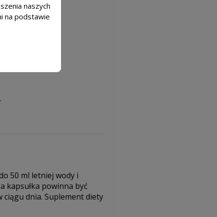
epszenia naszych
mi na podstawie
 głowy.
.
o 50 ml letniej wody i
ga kapsułka powinna być
w ciągu dnia. Suplement diety