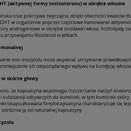
 DHT (aktywnej formy testosteronu) w obrębie włosów
ńska oraz pokrzywa zwyczajna, dzięki obecności kwasów tłus
 DHT w organizmie poprzez częściowe hamowanie aktywnoś
tory androgenowe w obrębie brodawki włosa. Fosfolipidy za
przyswajaniu fitosteroli w jelitach.
ormonalnej
wanie mio-inozytolu może wspierać utrzymanie prawidłowyc
na zmniejszenie ich niepożądanego wpływu na kondycję włosó
a w skórze głowy
zono, że kapsaicyna wspomaga rozszerzanie naczyń krwiono
u i substancji odżywczych do komórek, w tym komórek skóry 
ikrokapsułkowana fenylokapsaicyna charakteryzuje się leps
odróżnia ją od naturalnej kapsaicyny.
tyzolu