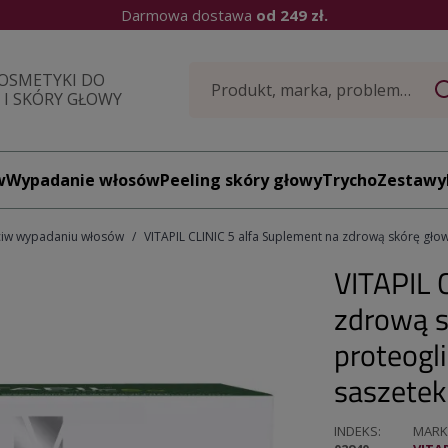
Darmowa dostawa
od 249 zł.
OSMETYKI DO
I SKÓRY GŁOWY
w
Wypadanie włosów
Peeling skóry głowy
TrychoZestawy
ciw wypadaniu włosów
VITAPIL CLINIC 5 alfa Suplement na zdrową skórę głowy
VITAPIL 
zdrową s
proteogl
saszetek
INDEKS
MARK