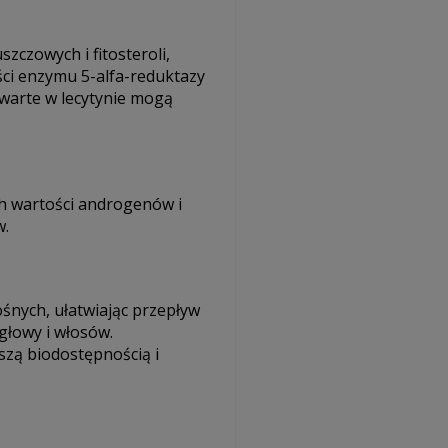
zczowych i fitosteroli,
ci enzymu 5-alfa-reduktazy
warte w lecytynie mogą
h wartości androgenów i
w.
śnych, ułatwiając przepływ
głowy i włosów.
zą biodostępnością i