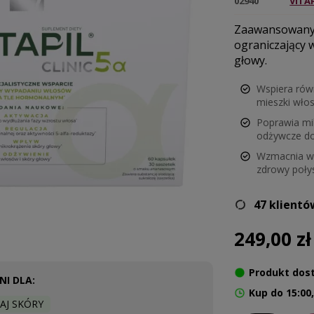
02940
VITAP
Zaawansowany 
ograniczający 
głowy.
Wspiera rów
mieszki wło
Poprawia mik
odżywcze do
Wzmacnia wł
zdrowy poły
47 klientó
249,00 zł
Produkt dos
I DLA:
Kup do 15:00
AJ SKÓRY