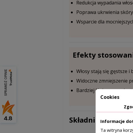
Redukcja wypadania wło
Poprawa ukrwienia skóry 
Wsparcie dla mocniejszyc
Efekty stosowan
Włosy stają się gęstsze i
SPRAWDŹ OPINIE
Widoczne zmniejszenie pr
Bardziej lśniące, sprężyst
Cookies
Zgo
4.8
Składniki aktywn
Informacje do
Ta witryna korz