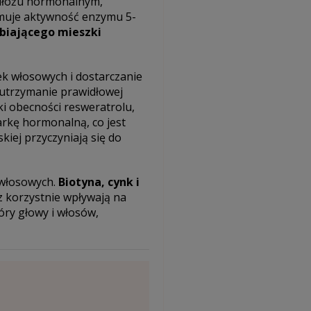
dłożu hormonalnym,
amuje aktywność enzymu 5-
biającego mieszki
ek włosowych i dostarczanie
 utrzymanie prawidłowej
ki obecności resweratrolu,
rkę hormonalną, co jest
kiej przyczyniają się do
 włosowych.
Biotyna, cynk i
z korzystnie wpływają na
ry głowy i włosów,