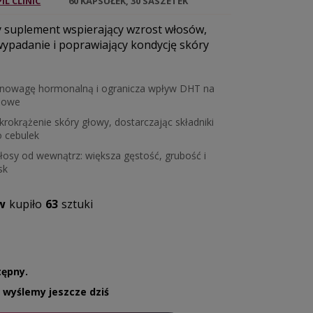
IL CLINIC
60 KAPSUŁEK, 30 SASZETEK
suplement wspierający wzrost włosów,
wypadanie i poprawiający kondycję skóry
nowagę hormonalną i ogranicza wpływ DHT na
sowe
rokrążenie skóry głowy, dostarczając składniki
 cebulek
osy od wewnątrz: większa gęstość, grubość i
sk
w
kupiło
63
sztuki
tępny.
, wyślemy jeszcze dziś