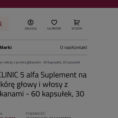
ZALOGUJ
ULUBIONE
KOSZYK
Marki
O nas
Kontakt
 i włosy z proteoglikanami - 60 kapsułek, 30 saszetek
CLINIC 5 alfa Suplement na
kórę głowy i włosy z
ikanami - 60 kapsułek, 30
A
POJEMNOŚĆ