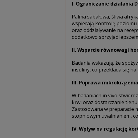
I. Ograniczanie działania
Palma sabałowa, śliwa afryka
wspierają kontrolę poziomu
oraz oddziaływanie na recep
dodatkowo sprzyjać lepszemu 
II. Wsparcie równowagi h
Badania wskazują, że spoży
insuliny, co przekłada się 
III. Poprawa mikrokrążeni
W badaniach in vivo stwierd
krwi oraz dostarczanie tlen
Zastosowana w preparacie m
stopniowym uwalnianiem, co 
IV. Wpływ na regulację kor