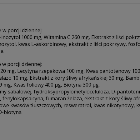
 w porcji dziennej:
o-inozytol 1000 mg, Witamina C 260 mg, Ekstrakt z liści pokr
-inozytol, kwas L-askorbinowy, ekstrakt z liści pokrzywy, fos
a.
 w porcji dziennej:
 320 mg, Lecytyna rzepakowa 100 mg, Kwas pantotenowy 100
elazo 10 mg, Ekstrakt z kory śliwy afrykańskiej 30 mg, Bamb
9 mg, Kwas foliowy 400 µg, Biotyna 300 µg.
lmy sabałowej, hydroksypropylometyloceluloza, D-pantoteni
 fenylokapsaicyna, fumaran żelaza, ekstrakt z kory śliwy a
we kwasów tłuszczowych, resweratrol, kwas nikotynowy, 
-biotyna.