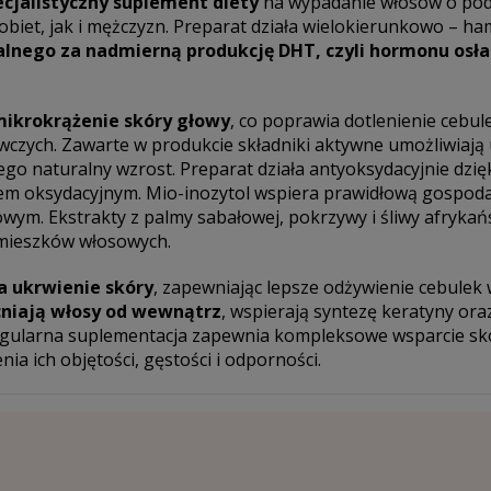
pecjalistyczny suplement diety
na wypadanie włosów o po
biet, jak i mężczyzn. Preparat działa wielokierunkowo – h
lnego za nadmierną produkcję DHT, czyli hormonu osła
mikrokrążenie skóry głowy
, co poprawia dotlenienie cebul
czych. Zawarte w produkcie składniki aktywne umożliwiają
jego naturalny wzrost. Preparat działa antyoksydacyjnie dzię
sem oksydacyjnym. Mio-inozytol wspiera prawidłową gospoda
wym. Ekstrakty z palmy sabałowej, pokrzywy i śliwy afrykańs
 mieszków włosowych.
a ukrwienie skóry
, zapewniając lepsze odżywienie cebulek
iają włosy od wewnątrz
, wspierają syntezę keratyny ora
ularna suplementacja zapewnia kompleksowe wsparcie skó
nia ich objętości, gęstości i odporności.