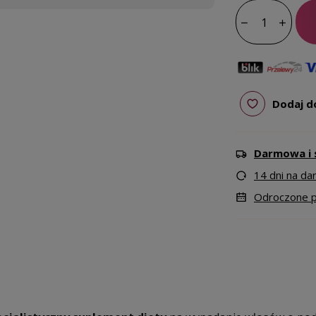
Dodaj d
Darmowa i 
14 dni na d
Odroczone pł