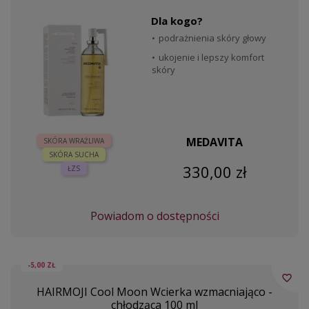
Dla kogo?
podrażnienia skóry głowy
ukojenie i lepszy komfort
skóry
MEDAVITA
SKÓRA WRAŻLIWA
SKÓRA SUCHA
330,00 zł
ŁZS
Powiadom o dostępności
-5,00 ZŁ
favorite_border
HAIRMOJI Cool Moon Wcierka wzmacniająco -
chłodząca 100 ml