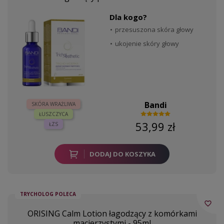
Dla kogo?
przesuszona skóra głowy
ukojenie skóry głowy
Bandi
SKÓRA WRAŻLIWA
ŁUSZCZYCA
53,99 zł
ŁZS
DODAJ DO KOSZYKA
TRYCHOLOG POLECA
favorite_border
ORISING Calm Lotion łagodzący z komórkami
macierzystymi - 95ml