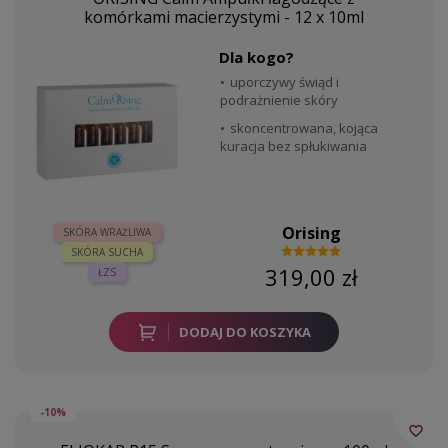
komórkami macierzystymi - 12 x 10ml
Dla kogo?
uporczywy świąd i
podrażnienie skóry
skoncentrowana, kojąca
kuracja bez spłukiwania
Orising
SKÓRA WRAŻLIWA
SKÓRA SUCHA
319,00 zł
ŁZS
DODAJ DO KOSZYKA
-10%
favorite_border