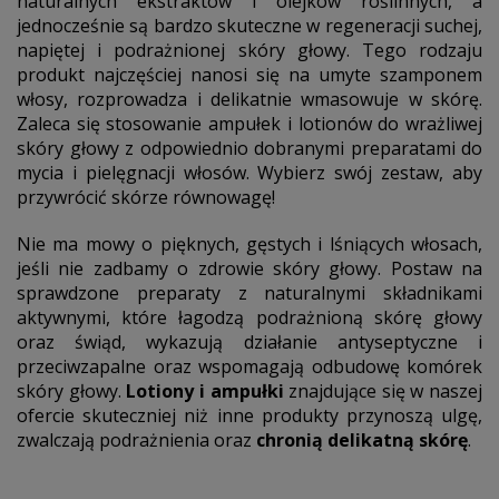
naturalnych ekstraktów i olejków roślinnych, a
jednocześnie są bardzo skuteczne w regeneracji suchej,
napiętej i podrażnionej skóry głowy. Tego rodzaju
produkt najczęściej nanosi się na umyte szamponem
włosy, rozprowadza i delikatnie wmasowuje w skórę.
Zaleca się stosowanie ampułek i lotionów do wrażliwej
skóry głowy z odpowiednio dobranymi preparatami do
mycia i pielęgnacji włosów. Wybierz swój zestaw, aby
przywrócić skórze równowagę!
Nie ma mowy o pięknych, gęstych i lśniących włosach,
jeśli nie zadbamy o zdrowie skóry głowy. Postaw na
sprawdzone preparaty z naturalnymi składnikami
aktywnymi, które łagodzą podrażnioną skórę głowy
oraz świąd, wykazują działanie antyseptyczne i
przeciwzapalne oraz wspomagają odbudowę komórek
skóry głowy.
Lotiony i ampułki
znajdujące się w naszej
ofercie skuteczniej niż inne produkty przynoszą ulgę,
zwalczają podrażnienia oraz
chronią delikatną skórę
.