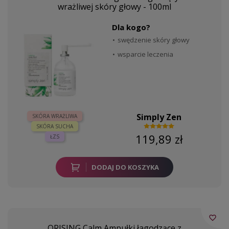
wrażliwej skóry głowy - 100ml
Dla kogo?
swędzenie skóry głowy
wsparcie leczenia
Simply Zen
SKÓRA WRAŻLIWA
SKÓRA SUCHA
119,89 zł
ŁZS
DODAJ DO KOSZYKA
favorite_border
ORISING Calm Ampułki łagodzące z