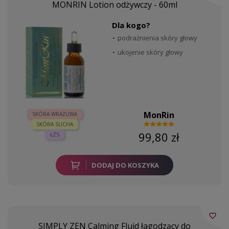
MONRIN Lotion odżywczy - 60ml
Dla kogo?
podrażnienia skóry głowy
ukojenie skóry głowy
MonRin
SKÓRA WRAŻLIWA
SKÓRA SUCHA
99,80 zł
ŁZS
DODAJ DO KOSZYKA
favorite_border
SIMPLY ZEN Calming Fluid łagodzący do