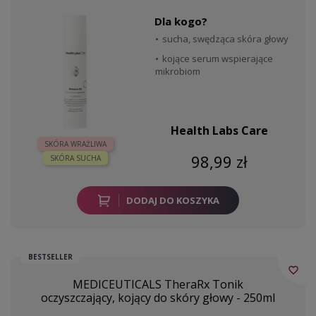
Dla kogo?
sucha, swędząca skóra głowy
kojące serum wspierające
mikrobiom
Health Labs Care
SKÓRA WRAŻLIWA
98,99 zł
SKÓRA SUCHA
DODAJ DO KOSZYKA
BESTSELLER
favorite_border
MEDICEUTICALS TheraRx Tonik
oczyszczający, kojący do skóry głowy - 250ml