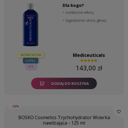
Dla kogo?
osłabione włosy
łagodzenie skóry głowy
Mediceuticals
SKÓRA SUCHA
ŁUPIEŻ
143,00 zł
ŁZS
DODAJ DO KOSZYKA
-20%
favorite_border
BOSKO Cosmetics Trychohydrator Wcierka
nawilżająca - 125 ml