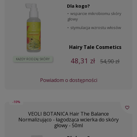
Dla kogo?
wsparcie mikrobiomu skóry
głowy
stymulacja wzrostu włosów
Hairy Tale Cosmetics
48,31 zł
KAŻDY RODZAJ SKÓRY
54,90 zł
Powiadom o dostępności
-10%
favorite_border
VEOLI BOTANICA Hair The Balance
Normalizująco - łagodząca wcierka do skóry
głowy - 50ml