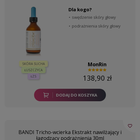
Dla kogo?
swędzenie skóry głowy
podrażnienia skóry głowy
MonRin
SKÓRA SUCHA
ŁUSZCZYCA
138,90 zł
ŁZS
DODAJ DO KOSZYKA
favorite_border
BANDI Tricho-wcierka Ekstrakt nawilżający i
łagodzący podrażnienia 30ml