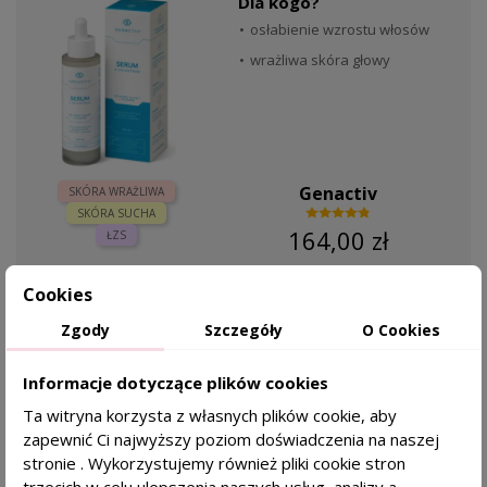
Dla kogo?
osłabienie wzrostu włosów
wrażliwa skóra głowy
Genactiv
SKÓRA WRAŻLIWA
SKÓRA SUCHA
164,00 zł
ŁZS
Cookies
DODAJ DO KOSZYKA
Zgody
Szczegóły
O Cookies
Informacje dotyczące plików cookies
TRYCHOLOG POLECA
favorite_border
Ta witryna korzysta z własnych plików cookie, aby
GENACTIV Maska z Colostrum Maska
zapewnić Ci najwyższy poziom doświadczenia na naszej
odżywczo - wzmacniająca do włosów i skóry
stronie . Wykorzystujemy również pliki cookie stron
głowy - 250ml
trzecich w celu ulepszenia naszych usług, analizy a