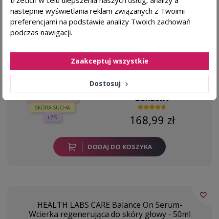
nastepnie wyświetlania reklam związanych z Twoimi
Dla kogo?
preferencjami na podstawie analizy Twoich zachowań
podrażnienia skóry głowy
podczas nawigacji.
mocniejsze i mniej wypadające
włosy
Zaakceptuj wszystkie
Dostosuj
Genactiv
SKÓRA WRAŻLIWA
SKÓRA SUCHA
168,99 zł
ŁZS
DODAJ DO KOSZYKA
favorite_border
HEALTH LABS CARE Balance On Serum-
Wcierka regenerująca do skóry głowy - 50ml