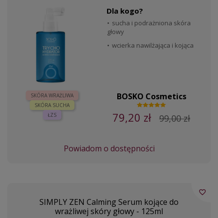
Dla kogo?
sucha i podrażniona skóra
głowy
wcierka nawilżająca i kojąca
BOSKO Cosmetics
SKÓRA WRAŻLIWA
SKÓRA SUCHA
79,20 zł
ŁZS
99,00 zł
Powiadom o dostępności
favorite_border
SIMPLY ZEN Calming Serum kojące do
wrażliwej skóry głowy - 125ml