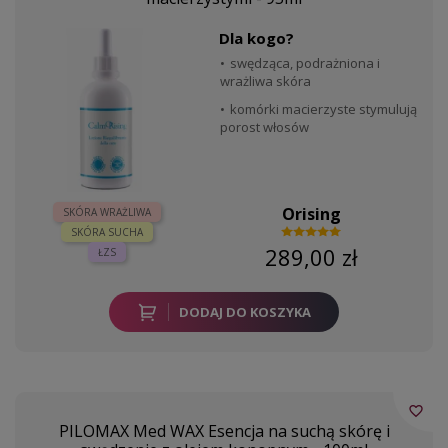
Dla kogo?
swędząca, podrażniona i
wrażliwa skóra
komórki macierzyste stymulują
porost włosów
Orising
SKÓRA WRAŻLIWA
SKÓRA SUCHA
289,00 zł
ŁZS
DODAJ DO KOSZYKA
favorite_border
PILOMAX Med WAX Esencja na suchą skórę i