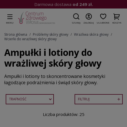
Kup do 15:00
| Wysyłka dziś
MENU
SZUKAJ
ZALOGUJ
ULUBIONE
KOSZYK
Strona główna
Problemy skóry głowy
Wrażliwa skóra głowy
Wcierki do wrażliwej skóry głowy
Ampułki i lotiony do
wrażliwej skóry głowy
Ampułki i lotiony to skoncentrowane kosmetyki
łagodzące podrażnienia i świąd skóry głowy.
TRAFNOŚĆ
FILTRUJ

Liczba produktów: 25