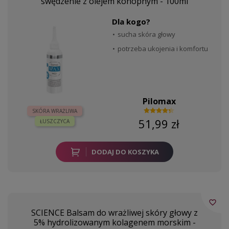
swędzenie z olejem konopnym - 100ml
Dla kogo?
sucha skóra głowy
potrzeba ukojenia i komfortu
Pilomax
SKÓRA WRAŻLIWA
51,99 zł
ŁUSZCZYCA
DODAJ DO KOSZYKA
favorite_border
SCIENCE Balsam do wrażliwej skóry głowy z
5% hydrolizowanym kolagenem morskim -