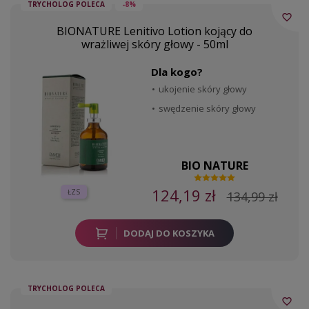
TRYCHOLOG POLECA
-8%
favorite_border
BIONATURE Lenitivo Lotion kojący do
wrażliwej skóry głowy - 50ml
Dla kogo?
ukojenie skóry głowy
swędzenie skóry głowy
BIO NATURE
124,19 zł
ŁZS
134,99 zł
DODAJ DO KOSZYKA
TRYCHOLOG POLECA
favorite_border