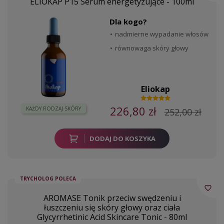
ELIOKAP P15 Serum energetyzujące - 100ml
Dla kogo?
nadmierne wypadanie włosów
równowaga skóry głowy
Eliokap
226,80 zł
KAŻDY RODZAJ SKÓRY
252,00 zł
DODAJ DO KOSZYKA
TRYCHOLOG POLECA
favorite_border
AROMASE Tonik przeciw swędzeniu i
łuszczeniu się skóry głowy oraz ciała
Glycyrrhetinic Acid Skincare Tonic - 80ml