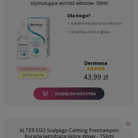
stymulujące wzrost włosów- 50ml
Dla kogo?
osłabienie wzrostu włosów
wrażliwa skóra głowy
Dermena
SKÓRA WRAŻLIWA
43,99 zł
SKÓRA SUCHA
DODAJ DO KOSZYKA
favorite_border
ALTER EGO Scalpego Calming Preshampoo
Kuracja łagodząca skórę głowy - 150ml