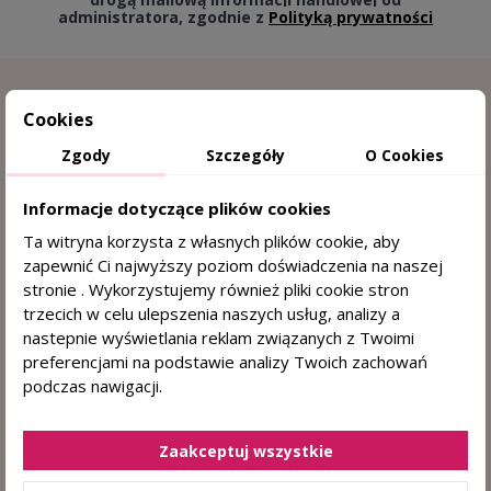
administratora, zgodnie z
Polityką prywatności
Cookies
Zgody
Szczegóły
O Cookies
Informacje dotyczące plików cookies
Ta witryna korzysta z własnych plików cookie, aby
zapewnić Ci najwyższy poziom doświadczenia na naszej
15 lat doświadczenia w trychologii
stronie . Wykorzystujemy również pliki cookie stron
trzecich w celu ulepszenia naszych usług, analizy a
Sprawdzone przez trychologa
nastepnie wyświetlania reklam związanych z Twoimi
preferencjami na podstawie analizy Twoich zachowań
DERMOKOSMETYKI DO WŁOSÓW I SKÓRY
podczas nawigacji.
GŁOWY
+48 884 330 722
(pn. - pt. 8:00 - 15:00)
Zaakceptuj wszystkie
sklep@centrumzdrowegowlosa.pl