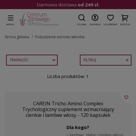
Darmowa dostawa
od 249 zł.
MENU
SZUKAJ
ZALOGUJ
ULUBIONE
KOSZYK
Strona główna
Pobudzenie wzrostu włosów
TRAFNOŚĆ
FILTRUJ

Liczba produktów: 1
favorite_border
CAREIN Tricho Amino Complex
Trychologiczny suplement wzmacniający
cienkie i łamliwe włosy - 120 kapsułek
Dla kogo?
łamliwe, słabe i cienkie włosy