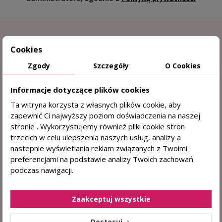
Cookies
Zgody
Szczegóły
O Cookies
Informacje dotyczące plików cookies
Ta witryna korzysta z własnych plików cookie, aby
15 lat doświadczenia w trychologii
zapewnić Ci najwyższy poziom doświadczenia na naszej
stronie . Wykorzystujemy również pliki cookie stron
Sprawdzone przez trychologa
trzecich w celu ulepszenia naszych usług, analizy a
nastepnie wyświetlania reklam związanych z Twoimi
DERMOKOSMETYKI DO WŁOSÓW I SKÓRY
preferencjami na podstawie analizy Twoich zachowań
GŁOWY
podczas nawigacji.
+48 884 330 722
(pn. - pt. 8:00 - 15:00)
sklep@centrumzdrowegowlosa.pl
Zaakceptuj wszystkie
Dostosuj