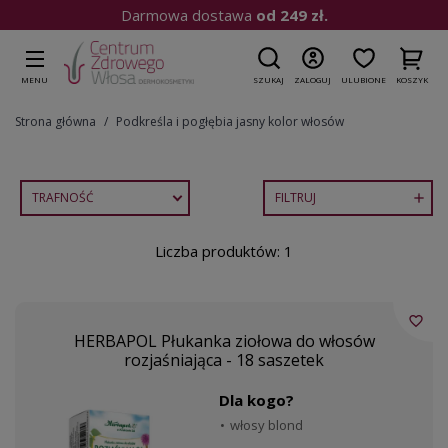
Darmowa dostawa
od 249 zł.
MENU
SZUKAJ
ZALOGUJ
ULUBIONE
KOSZYK
Strona główna
Podkreśla i pogłębia jasny kolor włosów
TRAFNOŚĆ
FILTRUJ

Liczba produktów: 1
favorite_border
HERBAPOL Płukanka ziołowa do włosów
rozjaśniająca - 18 saszetek
Dla kogo?
włosy blond