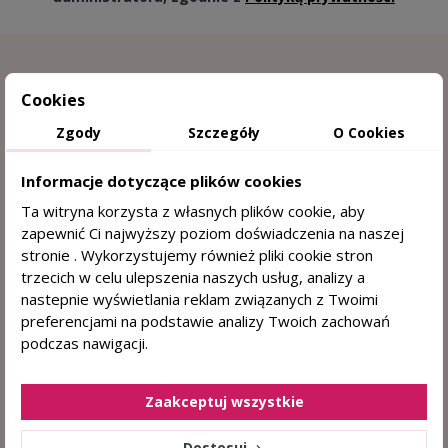
Cookies
Zgody
Szczegóły
O Cookies
Informacje dotyczące plików cookies
Ta witryna korzysta z własnych plików cookie, aby
15 lat doświadczenia w trychologii
zapewnić Ci najwyższy poziom doświadczenia na naszej
stronie . Wykorzystujemy również pliki cookie stron
Sprawdzone przez trychologa
trzecich w celu ulepszenia naszych usług, analizy a
nastepnie wyświetlania reklam związanych z Twoimi
DERMOKOSMETYKI DO WŁOSÓW I SKÓRY
preferencjami na podstawie analizy Twoich zachowań
GŁOWY
podczas nawigacji.
+48 884 330 722
(pn. - pt. 8:00 - 15:00)
sklep@centrumzdrowegowlosa.pl
Zaakceptuj wszystkie
Dostosuj