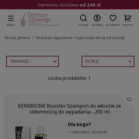
Darmowa dostawa
od 249 zł.
MENU
SZUKAJ
ZALOGUJ
ULUBIONE
KOSZYK
Strona główna
Redukuje wypadanie i regeneruje włosy od nasady
TRAFNOŚĆ
FILTRUJ

Liczba produktów: 1
favorite_border
KERABIONE Booster Szampon do włosów ze
skłonnością do wypadania - 200 ml
Dla kogo?
naturalne składniki