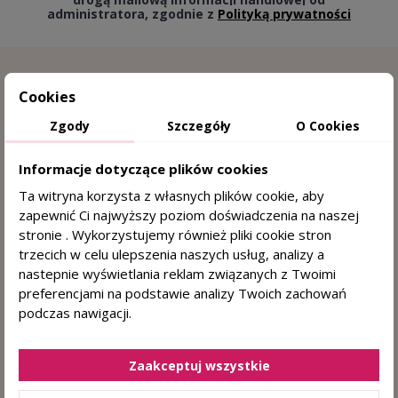
administratora, zgodnie z
Polityką prywatności
Cookies
Zgody
Szczegóły
O Cookies
Informacje dotyczące plików cookies
Ta witryna korzysta z własnych plików cookie, aby
zapewnić Ci najwyższy poziom doświadczenia na naszej
15 lat doświadczenia w trychologii
stronie . Wykorzystujemy również pliki cookie stron
trzecich w celu ulepszenia naszych usług, analizy a
Sprawdzone przez trychologa
nastepnie wyświetlania reklam związanych z Twoimi
preferencjami na podstawie analizy Twoich zachowań
DERMOKOSMETYKI DO WŁOSÓW I SKÓRY
podczas nawigacji.
GŁOWY
+48 884 330 722
(pn. - pt. 8:00 - 15:00)
Zaakceptuj wszystkie
sklep@centrumzdrowegowlosa.pl