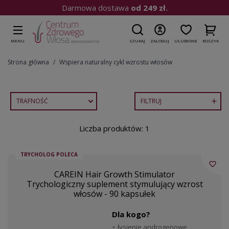
Darmowa dostawa
od 249 zł.
MENU
SZUKAJ
ZALOGUJ
ULUBIONE
KOSZYK
Strona główna
Wspiera naturalny cykl wzrostu włosów
TRAFNOŚĆ
FILTRUJ

Liczba produktów: 1
TRYCHOLOG POLECA
favorite_border
CAREIN Hair Growth Stimulator
Trychologiczny suplement stymulujący wzrost
włosów - 90 kapsułek
Dla kogo?
łysienie androgenowe