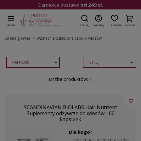
Darmowa dostawa
od 249 zł.
MENU
SZUKAJ
ZALOGUJ
ULUBIONE
KOSZYK
Strona główna
Wzmacnia osłabione cebulki włosów
TRAFNOŚĆ
FILTRUJ

Liczba produktów: 1
favorite_border
SCANDINAVIAN BIOLABS Hair Nutrient
Suplementy odżywcze do włosów - 60
kapsułek
Dla kogo?
codzienna suplementacja dla