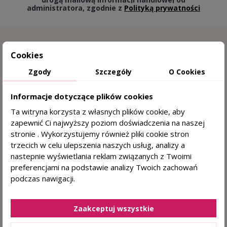
administratora, zgodnie z
Polityką prywatności
Cookies
Zgody
Szczegóły
O Cookies
Informacje dotyczące plików cookies
Ta witryna korzysta z własnych plików cookie, aby
zapewnić Ci najwyższy poziom doświadczenia na naszej
15 lat doświadczenia w trychologii
stronie . Wykorzystujemy również pliki cookie stron
trzecich w celu ulepszenia naszych usług, analizy a
Sprawdzone przez trychologa
nastepnie wyświetlania reklam związanych z Twoimi
preferencjami na podstawie analizy Twoich zachowań
DERMOKOSMETYKI DO WŁOSÓW I SKÓRY
podczas nawigacji.
GŁOWY
+48 884 330 722
(pn. - pt. 8:00 - 15:00)
Zaakceptuj wszystkie
sklep@centrumzdrowegowlosa.pl