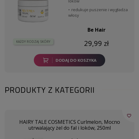
loków
redukuje puszenie i wygładza
włosy
Be Hair
29,99 zł
KAŻDY RODZAJ SKÓRY
DODAJ DO KOSZYKA
PRODUKTY Z KATEGORII
favorite_border
HAIRY TALE COSMETICS Curlmelon, Mocno
utrwalający żel do fal i loków, 250ml