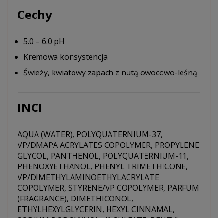
Cechy
5.0 – 6.0 pH
Kremowa konsystencja
Świeży, kwiatowy zapach z nutą owocowo-leśną
INCI
AQUA (WATER), POLYQUATERNIUM-37,
VP/DMAPA ACRYLATES COPOLYMER, PROPYLENE
GLYCOL, PANTHENOL, POLYQUATERNIUM-11,
PHENOXYETHANOL, PHENYL TRIMETHICONE,
VP/DIMETHYLAMINOETHYLACRYLATE
COPOLYMER, STYRENE/VP COPOLYMER, PARFUM
(FRAGRANCE), DIMETHICONOL,
ETHYLHEXYLGLYCERIN, HEXYL CINNAMAL,