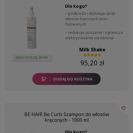
Dla kogo?
podkreśla i definiuje skręt
włosów kręconych oraz
falowanych
redukuje puszenie i ogranicza
elektryzowanie się włosów
Milk Shake
KAŻDY RODZAJ SKÓRY
95,20 zł
DODAJ DO KOSZYKA
favorite_border
BE HAIR Be Curls Szampon do włosów
kręconych - 1000 ml
Dla kogo?