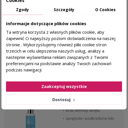
Cookies
połysk i wygładzenie włosów
Zgody
Szczegóły
O Cookies
Informacje dotyczące plików cookies
JOANNA
Ta witryna korzysta z własnych plików cookie, aby
19,62 zł
KAŻDY RODZAJ SKÓRY
zapewnić Ci najwyższy poziom doświadczenia na naszej
stronie . Wykorzystujemy również pliki cookie stron
trzecich w celu ulepszenia naszych usług, analizy a
DODAJ DO KOSZYKA
nastepnie wyświetlania reklam związanych z Twoimi
preferencjami na podstawie analizy Twoich zachowań
podczas nawigacji.
favorite_border
ERAYBA Curls Balm Definer Krem do loków,
Zaakceptuj wszystkie
aktywator skrętu włosa - 150ml
Dostosuj
Dla kogo?
brak definicji skrętu
sprężyste i podkreślone loki