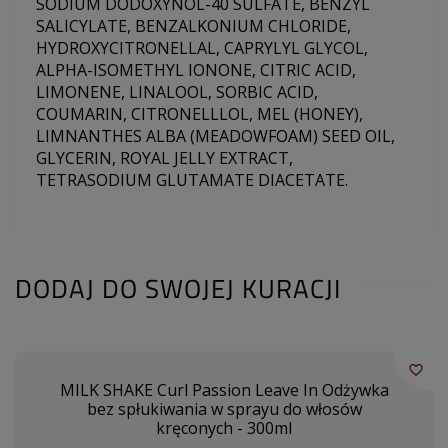
SODIUM DODOXYNOL-40 SULFATE, BENZYL
SALICYLATE, BENZALKONIUM CHLORIDE,
HYDROXYCITRONELLAL, CAPRYLYL GLYCOL,
ALPHA-ISOMETHYL IONONE, CITRIC ACID,
LIMONENE, LINALOOL, SORBIC ACID,
COUMARIN, CITRONELLLOL, MEL (HONEY),
LIMNANTHES ALBA (MEADOWFOAM) SEED OIL,
GLYCERIN, ROYAL JELLY EXTRACT,
TETRASODIUM GLUTAMATE DIACETATE.
DODAJ DO SWOJEJ KURACJI
favorite_border
MILK SHAKE Curl Passion Leave In Odżywka
bez spłukiwania w sprayu do włosów
kręconych - 300ml