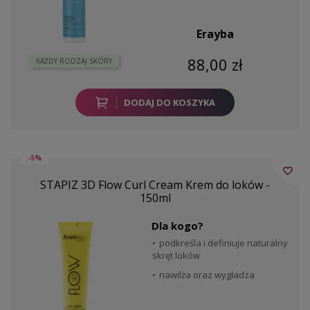
Erayba
88,00 zł
KAŻDY RODZAJ SKÓRY
DODAJ DO KOSZYKA
-5%
favorite_border
STAPIZ 3D Flow Curl Cream Krem do loków -
150ml
Dla kogo?
podkreśla i definiuje naturalny
skręt loków
nawilża oraz wygładza