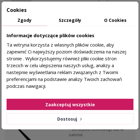
Bez amoniaku i PPD
Cookies
100% pokrycia siwizny
Zgody
Szczegóły
O Cookies
Informacje dotyczące plików cookies
BE HAIR FARBY
Ta witryna korzysta z własnych plików cookie, aby
zapewnić Ci najwyższy poziom doświadczenia na naszej
28,89 zł
KAŻDY RODZAJ SKÓRY
stronie . Wykorzystujemy również pliki cookie stron
trzecich w celu ulepszenia naszych usług, analizy a
DODAJ DO KOSZYKA
nastepnie wyświetlania reklam związanych z Twoimi
preferencjami na podstawie analizy Twoich zachowań
podczas nawigacji.
favorite_border
Zaakceptuj wszystkie
Pędzel fryzjerski do nakładania farby na włosy
Dostosuj
Dla kogo?
do użytku domowego lub w
salonie