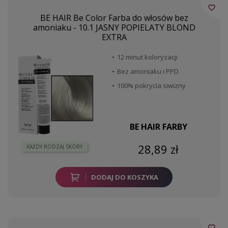
favorite_border
BE HAIR Be Color Farba do włosów bez
amoniaku - 10.1 JASNY POPIELATY BLOND
EXTRA
12 minut koloryzacji
Bez amoniaku i PPD
100% pokrycia siwizny
BE HAIR FARBY
28,89 zł
KAŻDY RODZAJ SKÓRY
DODAJ DO KOSZYKA
favorite_border