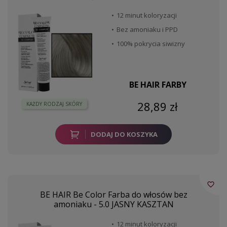
12 minut koloryzacji
Bez amoniaku i PPD
100% pokrycia siwizny
BE HAIR FARBY
28,89 zł
KAŻDY RODZAJ SKÓRY
DODAJ DO KOSZYKA
favorite_border
BE HAIR Be Color Farba do włosów bez
amoniaku - 5.0 JASNY KASZTAN
12 minut koloryzacji