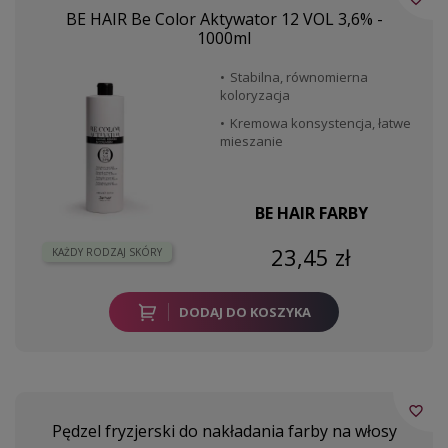
BE HAIR Be Color Aktywator 12 VOL 3,6% -
1000ml
Stabilna, równomierna
koloryzacja
Kremowa konsystencja, łatwe
mieszanie
BE HAIR FARBY
23,45 zł
KAŻDY RODZAJ SKÓRY
DODAJ DO KOSZYKA
favorite_border
Pędzel fryzjerski do nakładania farby na włosy