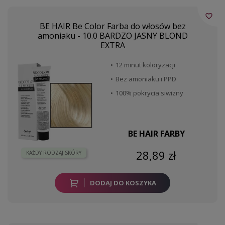
favorite_border
BE HAIR Be Color Farba do włosów bez
amoniaku - 10.0 BARDZO JASNY BLOND
EXTRA
12 minut koloryzacji
Bez amoniaku i PPD
100% pokrycia siwizny
BE HAIR FARBY
28,89 zł
KAŻDY RODZAJ SKÓRY
DODAJ DO KOSZYKA