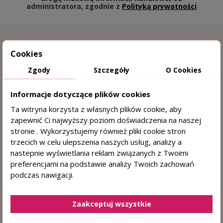
administratora, zgodnie z
Polityką prywatności
Cookies
Zgody
Szczegóły
O Cookies
Informacje dotyczące plików cookies
Ta witryna korzysta z własnych plików cookie, aby
zapewnić Ci najwyższy poziom doświadczenia na naszej
15 lat doświadczenia w trychologii
stronie . Wykorzystujemy również pliki cookie stron
trzecich w celu ulepszenia naszych usług, analizy a
Sprawdzone przez trychologa
nastepnie wyświetlania reklam związanych z Twoimi
preferencjami na podstawie analizy Twoich zachowań
DERMOKOSMETYKI DO WŁOSÓW I SKÓRY
podczas nawigacji.
GŁOWY
+48 884 330 722
(pn. - pt. 8:00 - 15:00)
Zaakceptuj wszystkie
sklep@centrumzdrowegowlosa.pl