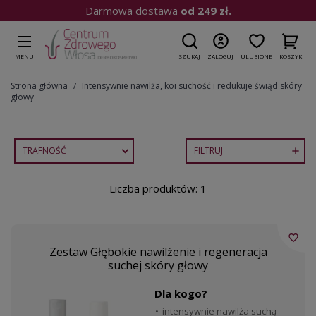
Darmowa dostawa
od 249 zł.
MENU
SZUKAJ
ZALOGUJ
ULUBIONE
KOSZYK
Strona główna
Intensywnie nawilża, koi suchość i redukuje świąd skóry
głowy
TRAFNOŚĆ
FILTRUJ

Liczba produktów: 1
favorite_border
Zestaw Głębokie nawilżenie i regeneracja
suchej skóry głowy
Dla kogo?
intensywnie nawilża suchą