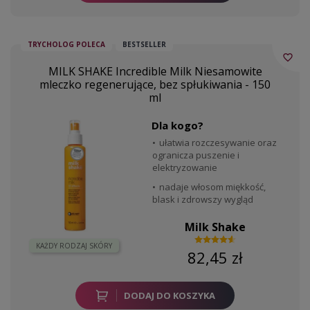
TRYCHOLOG POLECA
BESTSELLER
favorite_border
MILK SHAKE Incredible Milk Niesamowite
mleczko regenerujące, bez spłukiwania - 150
ml
Dla kogo?
ułatwia rozczesywanie oraz
ogranicza puszenie i
elektryzowanie
nadaje włosom miękkość,
blask i zdrowszy wygląd
Milk Shake
KAŻDY RODZAJ SKÓRY
82,45 zł
DODAJ DO KOSZYKA