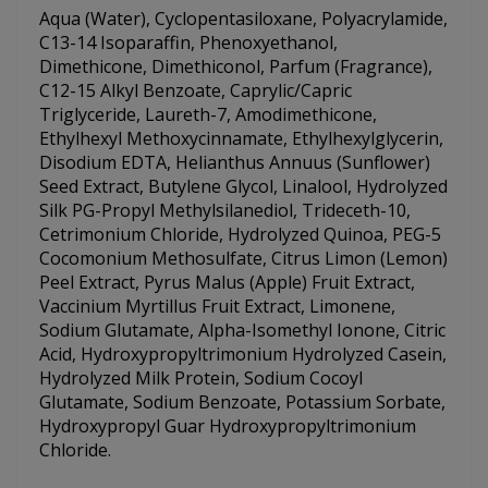
Aqua (Water), Cyclopentasiloxane, Polyacrylamide,
C13-14 Isoparaffin, Phenoxyethanol,
Dimethicone, Dimethiconol, Parfum (Fragrance),
C12-15 Alkyl Benzoate, Caprylic/Capric
Triglyceride, Laureth-7, Amodimethicone,
Ethylhexyl Methoxycinnamate, Ethylhexylglycerin,
Disodium EDTA, Helianthus Annuus (Sunflower)
Seed Extract, Butylene Glycol, Linalool, Hydrolyzed
Silk PG-Propyl Methylsilanediol, Trideceth-10,
Cetrimonium Chloride, Hydrolyzed Quinoa, PEG-5
Cocomonium Methosulfate, Citrus Limon (Lemon)
Peel Extract, Pyrus Malus (Apple) Fruit Extract,
Vaccinium Myrtillus Fruit Extract, Limonene,
Sodium Glutamate, Alpha-Isomethyl Ionone, Citric
Acid, Hydroxypropyltrimonium Hydrolyzed Casein,
Hydrolyzed Milk Protein, Sodium Cocoyl
Glutamate, Sodium Benzoate, Potassium Sorbate,
Hydroxypropyl Guar Hydroxypropyltrimonium
Chloride.