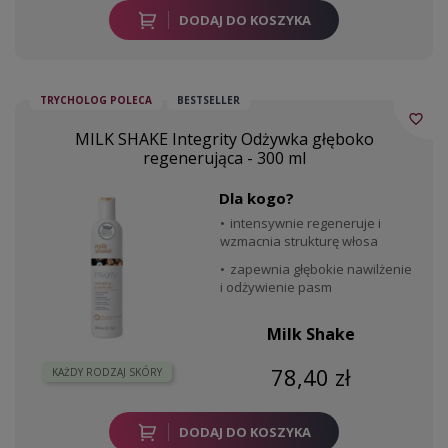
DODAJ DO KOSZYKA
TRYCHOLOG POLECA
BESTSELLER
favorite_border
MILK SHAKE Integrity Odżywka głęboko
regenerująca - 300 ml
Dla kogo?
intensywnie regeneruje i
wzmacnia strukturę włosa
zapewnia głębokie nawilżenie
i odżywienie pasm
Milk Shake
78,40 zł
KAŻDY RODZAJ SKÓRY
DODAJ DO KOSZYKA