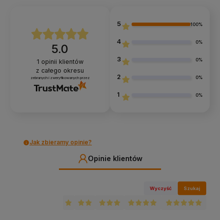
5
100%
4
0%
5.0
3
0%
1
opinii klientów
z całego okresu
2
0%
zebranych i zweryfikowanych przez
1
0%
Jak zbieramy opinie?
Opinie klientów
Wyczyść
Szukaj