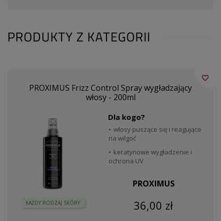
PRODUKTY Z KATEGORII
favorite_border
PROXIMUS Frizz Control Spray wygładzający
włosy - 200ml
Dla kogo?
włosy puszące się i reagujące
na wilgoć
keratynowe wygładzenie i
ochrona UV
PROXIMUS
36,00 zł
KAŻDY RODZAJ SKÓRY