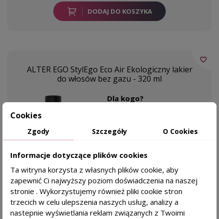
DODAJ DO KOSZYKA
favorite_border
ALTER EGO StylEgo Eco Air Ekologiczny lakier
do włosów bez gazu - 320 ml
Dla kogo?
ekologiczna formuła
Cookies
chroni przed puszeniem
Zgody
Szczegóły
O Cookies
Informacje dotyczące plików cookies
Alter Ego
Ta witryna korzysta z własnych plików cookie, aby
zapewnić Ci najwyższy poziom doświadczenia na naszej
53,99 zł
KAŻDY RODZAJ SKÓRY
stronie . Wykorzystujemy również pliki cookie stron
trzecich w celu ulepszenia naszych usług, analizy a
nastepnie wyświetlania reklam związanych z Twoimi
DODAJ DO KOSZYKA