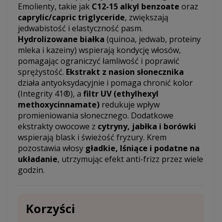
Emolienty, takie jak
C12-15 alkyl benzoate
oraz
caprylic/capric triglyceride
, zwiększają
jedwabistość i elastyczność pasm.
Hydrolizowane białka
(quinoa, jedwab, proteiny
mleka i kazeiny) wspierają kondycję włosów,
pomagając ograniczyć łamliwość i poprawić
sprężystość.
Ekstrakt z nasion słonecznika
działa antyoksydacyjnie i pomaga chronić kolor
(Integrity 41®), a
filtr UV (ethylhexyl
methoxycinnamate)
redukuje wpływ
promieniowania słonecznego. Dodatkowe
ekstrakty owocowe z
cytryny, jabłka i borówki
wspierają blask i świeżość fryzury. Krem
pozostawia włosy
gładkie, lśniące i podatne na
układanie
, utrzymując efekt anti-frizz przez wiele
godzin.
Korzyści