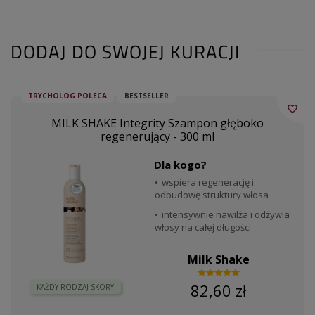
DODAJ DO SWOJEJ KURACJI
TRYCHOLOG POLECA
BESTSELLER
favorite_border
MILK SHAKE Integrity Szampon głęboko
regenerujący - 300 ml
Dla kogo?
wspiera regenerację i
odbudowę struktury włosa
intensywnie nawilża i odżywia
włosy na całej długości
Milk Shake
82,60 zł
KAŻDY RODZAJ SKÓRY