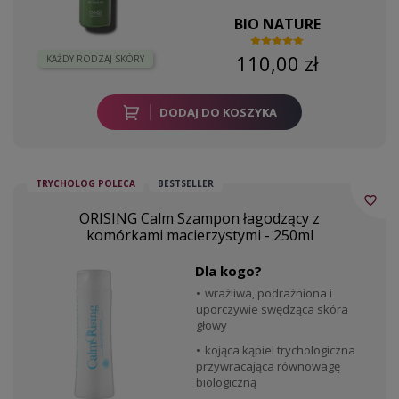
BIO NATURE
110,00 zł
KAŻDY RODZAJ SKÓRY
DODAJ DO KOSZYKA
TRYCHOLOG POLECA
BESTSELLER
favorite_border
ORISING Calm Szampon łagodzący z
komórkami macierzystymi - 250ml
Dla kogo?
wrażliwa, podrażniona i
uporczywie swędząca skóra
głowy
kojąca kąpiel trychologiczna
przywracająca równowagę
biologiczną