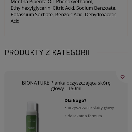
Mentha Piperita Oil, Phenoxyethanol,
Ethylhexylglycerin, Citric Acid, Sodium Benzoate,
Potassium Sorbate, Benzoic Acid, Dehydroacetic
Acid
PRODUKTY Z KATEGORII
favorite_border
BIONATURE Pianka oczyszczająca skórę
głowy - 150ml
Dla kogo?
oczyszczanie skóry głowy
deliakatna formuła