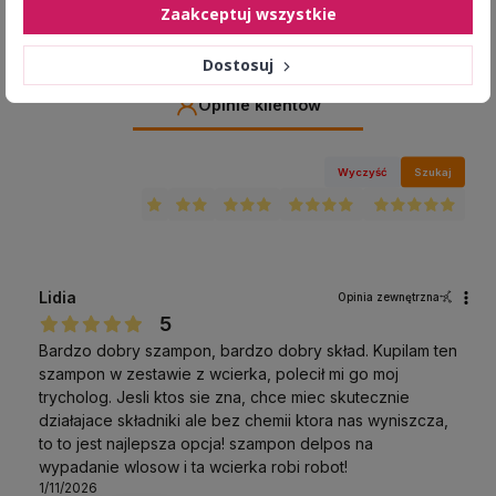
Zaakceptuj wszystkie
Dostosuj
Jak zbieramy opinie?
Opinie klientów
Wyczyść
Szukaj
Lidia
Opinia zewnętrzna
5
Bardzo dobry szampon, bardzo dobry skład. Kupilam ten
szampon w zestawie z wcierka, polecił mi go moj
trycholog. Jesli ktos sie zna, chce miec skutecznie
działajace składniki ale bez chemii ktora nas wyniszcza,
to to jest najlepsza opcja! szampon delpos na
wypadanie wlosow i ta wcierka robi robot!
1/11/2026