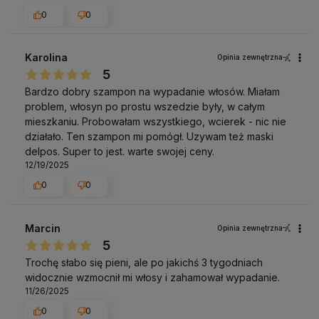
0
0
Karolina
Opinia zewnętrzna
5
Bardzo dobry szampon na wypadanie włosów. Miałam
problem, włosyn po prostu wszedzie były, w całym
mieszkaniu. Probowałam wszystkiego, wcierek - nic nie
działało. Ten szampon mi pomógł. Uzywam też maski
delpos. Super to jest. warte swojej ceny.
12/19/2025
0
0
Marcin
Opinia zewnętrzna
5
Trochę słabo się pieni, ale po jakichś 3 tygodniach
widocznie wzmocnił mi włosy i zahamował wypadanie.
11/26/2025
0
0