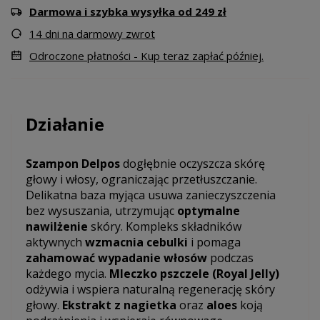
Darmowa i szybka wysyłka od 249 zł
14 dni na darmowy zwrot
Odroczone płatności - Kup teraz zapłać później.
Działanie
Szampon Delpos
dogłębnie oczyszcza skórę
głowy i włosy, ograniczając przetłuszczanie.
Delikatna baza myjąca usuwa zanieczyszczenia
bez wysuszania, utrzymując
optymalne
nawilżenie
skóry. Kompleks składników
aktywnych
wzmacnia cebulki
i pomaga
zahamować wypadanie włosów
podczas
każdego mycia.
Mleczko pszczele (Royal Jelly)
odżywia i wspiera naturalną regenerację skóry
głowy.
Ekstrakt z nagietka
oraz
aloes
koją