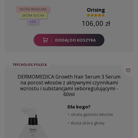
Orising
SKÓRA WRAŻLIWA
SKÓRA SUCHA
106,00 zł
ŁZS
DODAJ DO KOSZYKA
TRYCHOLOG POLECA
favorite_border
DERMOMEDICA Growth Hair Serum 3 Serum
na porost włosów z aktywnymi czynnikami
wzrostu i substancjami seboregulującymi -
60ml
Dla kogo?
utrata gęstości włosów
tłusta skóra głowy