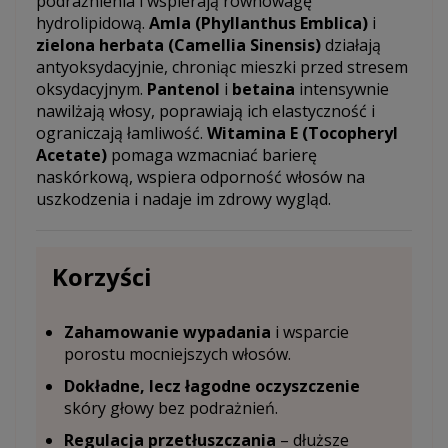
podrażnienia i wspierają równowagę
hydrolipidową.
Amla (Phyllanthus Emblica)
i
zielona herbata (Camellia Sinensis)
działają
antyoksydacyjnie, chroniąc mieszki przed stresem
oksydacyjnym.
Pantenol
i
betaina
intensywnie
nawilżają włosy, poprawiają ich elastyczność i
ograniczają łamliwość.
Witamina E (Tocopheryl
Acetate)
pomaga wzmacniać barierę
naskórkową, wspiera odporność włosów na
uszkodzenia i nadaje im zdrowy wygląd.
Korzyści
Zahamowanie wypadania
i wsparcie
porostu mocniejszych włosów.
Dokładne, lecz łagodne oczyszczenie
skóry głowy bez podrażnień.
Regulacja przetłuszczania
– dłuższe