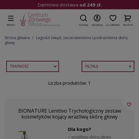
Darmowa dostawa
od 249 zł.
MENU
SZUKAJ
ZALOGUJ
ULUBIONE
KOSZYK
Strona główna
Łagodzi świąd, zaczerwienienia i podrażnienia skóry
głowy
TRAFNOŚĆ
FILTRUJ

Liczba produktów: 1
favorite_border
BIONATURE Lenitivo Trychologiczny zestaw
kosmetyków kojący wrażliwą skórę głowy
Dla kogo?
wrażliwa skóra głowy