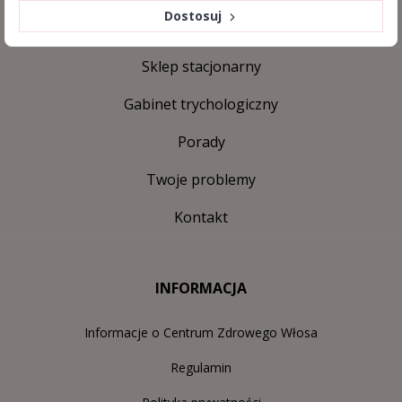
Dostosuj
Sklep stacjonarny
Gabinet trychologiczny
Porady
Twoje problemy
Kontakt
INFORMACJA
Informacje o Centrum Zdrowego Włosa
Regulamin