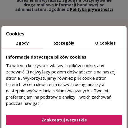
adres email wyrażasz zgodę na otrzymywanie
drogą mailową informacji handlowej od
administratora, zgodnie z
Polityką prywatności
Cookies
Zgody
Szczegóły
O Cookies
Informacje dotyczące plików cookies
Ta witryna korzysta z własnych plików cookie, aby
zapewnić Ci najwyższy poziom doświadczenia na naszej
15 lat doświadczenia w trychologii
stronie . Wykorzystujemy również pliki cookie stron
trzecich w celu ulepszenia naszych usług, analizy a
Sprawdzone przez trychologa
nastepnie wyświetlania reklam związanych z Twoimi
preferencjami na podstawie analizy Twoich zachowań
DERMOKOSMETYKI DO WŁOSÓW I SKÓRY
podczas nawigacji.
GŁOWY
+48 884 330 722
(pn. - pt. 8:00 - 15:00)
Zaakceptuj wszystkie
sklep@centrumzdrowegowlosa.pl