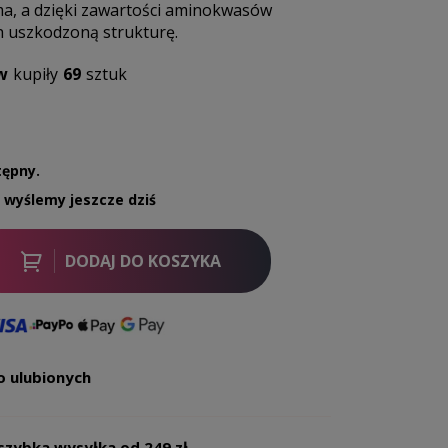
a, a dzięki zawartości aminokwasów
 uszkodzoną strukturę.
w
kupiły
69
sztuk
tępny.
, wyślemy jeszcze dziś
DODAJ DO KOSZYKA
o ulubionych
szybka wysyłka od 249 zł