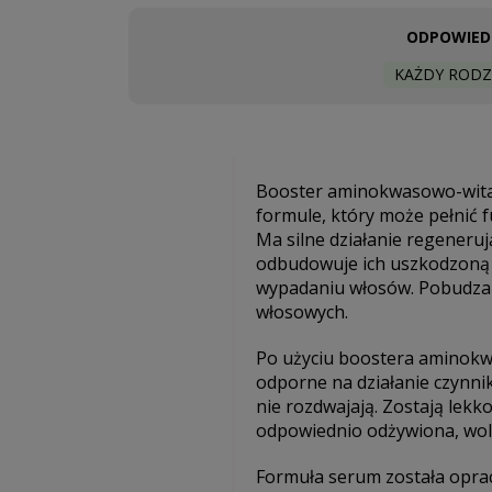
ODPOWIEDN
KAŻDY RODZ
Booster aminokwasowo-witam
formule, który może pełnić 
Ma silne działanie regeneru
odbudowuje ich uszkodzoną 
wypadaniu włosów. Pobudza k
włosowych.
Po użyciu boostera aminokwa
odporne na działanie czynni
nie rozdwajają. Zostają lekk
odpowiednio odżywiona, woln
Formuła serum została oprac