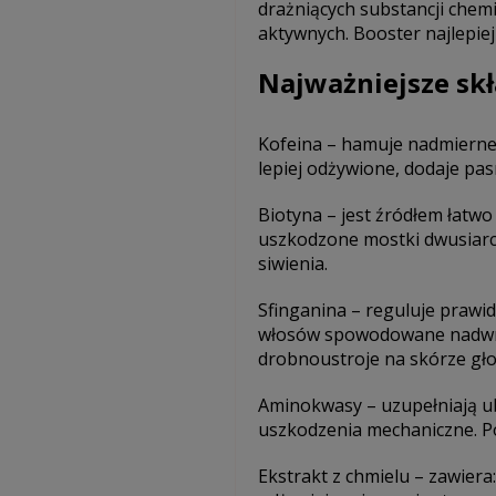
drażniących substancji chem
aktywnych. Booster najlepiej
Najważniejsze sk
Kofeina – hamuje nadmierne
lepiej odżywione, dodaje pas
Biotyna – jest źródłem łatw
uszkodzone mostki dwusiarcz
siwienia.
Sfinganina – reguluje praw
włosów spowodowane nadwraż
drobnoustroje na skórze gł
Aminokwasy – uzupełniają ub
uszkodzenia mechaniczne. Po
Ekstrakt z chmielu – zawiera: