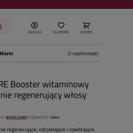
ZALOGUJ
ULUBIONE
KOSZYK
Marki
O nas
Kontakt
RE Booster witaminowy
nie regenerujący włosy
KA
BIOELIXIRE
POJEMNOŚĆ
50ML
nie regenerujące, odżywiające i nawilżające,