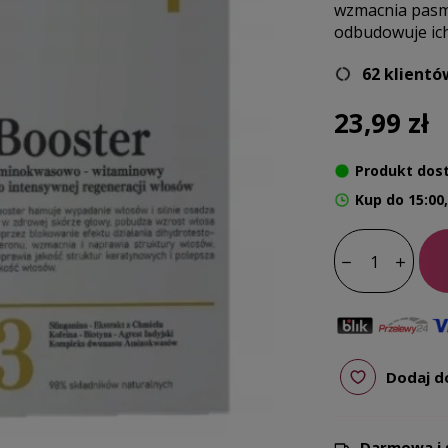
wzmacnia pasm
odbudowuje ich
62 klientó
23,99 zł
Produkt dos
Kup do 15:00
Dodaj d
Darmowa i 