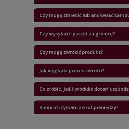
Czy mogę zmienić lub anulować zamów
Czy wysyłacie paczki za granicę?
Czy mogę zwrócić produkt?
Jak wygląda proces zwrotu?
Co zrobić, jeśli produkt dotarł uszkod
Kiedy otrzymam zwrot pieniędzy?