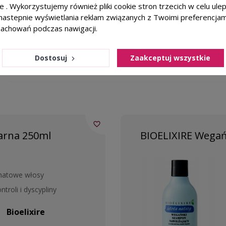
cate, Polyglyceryl-6 Caprylate/Caprate, Sodium PCA, Sodium
ie . Wykorzystujemy również pliki cookie stron trzecich w celu ul
 Hydrogen Phosphate, Citric Acid, Benzyl Alcohol, Sodium Be
a nastepnie wyświetlania reklam związanych z Twoimi preferencja
zachowań podczas nawigacji.
Dostosuj
Zaakceptuj wszystkie
favorite_border
arna 250ml
BIOELIXIRE Wegań
 matowe włosy
troli i dyscypliny
Bioelixire