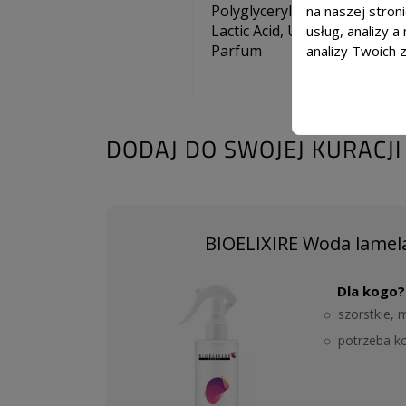
Polyglyceryl-4 Laurate/Seba
na naszej stron
Lactic Acid, Urea, di-sodium
usług, analizy 
Parfum
analizy Twoich 
DODAJ DO SWOJEJ KURACJI
BIOELIXIRE Woda lamel
Dla kogo?
szorstkie,
potrzeba kon