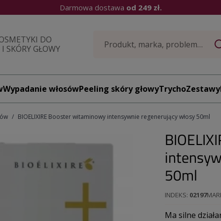
Darmowa dostawa
od 249 zł.
OSMETYKI DO
I SKÓRY GŁOWY
w
Wypadanie włosów
Peeling skóry głowy
TrychoZestawy
sów
BIOELIXIRE Booster witaminowy intensywnie regenerujący włosy 50ml
BIOELIXI
intensyw
50ml
INDEKS
02197
MAR
Ma silne działa