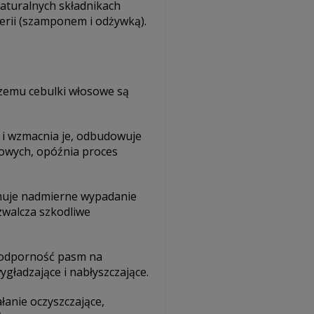
naturalnych składnikach
serii (szamponem i odżywką).
czemu cebulki włosowe są
 i wzmacnia je, odbudowuje
jowych, opóźnia proces
amuje nadmierne wypadanie
walcza szkodliwe
ą odporność pasm na
gładzające i nabłyszczające.
ałanie oczyszczające,