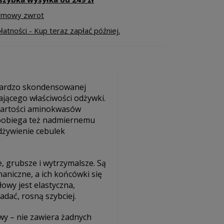
armowy zwrot
atności - Kup teraz zapłać później.
bardzo skondensowanej
ającego właściwości odżywki.
zawartości aminokwasów
apobiega też nadmiernemu
dżywienie cebulek
, grubsze i wytrzymalsze. Są
aniczne, a ich końcówki się
łowy jest elastyczna,
dać, rosną szybciej.
wy – nie zawiera żadnych