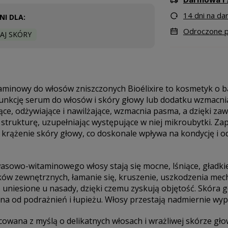
14 dni na d
I DLA:
Odroczone pł
AJ SKÓRY
inowy do włosów zniszczonych Bioélixire to kosmetyk o 
funkcję serum do włosów i skóry głowy lub dodatku wzmacni
jące, odżywiające i nawilżające, wzmacnia pasma, a dzięki 
strukturę, uzupełniając występujące w niej mikroubytki. Z
rążenie skóry głowy, co doskonale wpływa na kondycję i o
sowo-witaminowego włosy stają się mocne, lśniące, gładkie
ków zewnętrznych, łamanie się, kruszenie, uszkodzenia mech
o uniesione u nasady, dzięki czemu zyskują objętość. Skóra g
a od podrażnień i łupieżu. Włosy przestają nadmiernie wypa
owana z myślą o delikatnych włosach i wrażliwej skórze gło