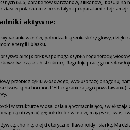
icznych (SLS, parabenów siarczanów, silikonów), bazuje na 
 działa w połączeniu z pozostałymi preparatami z tej samej 
ładniki aktywne:
 wypadanie włosów, pobudza krążenie skóry głowy, dzięki 
mom energii i blasku.
o przyswajalnej siarki; wspomaga szybką regenerację włosów
kowe tworzące ich strukturę. Reguluje pracę gruczołów ło
idłowy przebieg cyklu włosowego, wydłuża fazę anagenu; h
liwością na hormon DHT (ogranicza jego powstawanie), z
owy.
ytki w strukturze włosa, działają wzmacniająco, zwiększaj
magają utrzymać głęboki kolor włosów, mają właściwości wy
 żywicę, cholinę, olejki eteryczne, flawonoidy i siarkę. Ma dzi