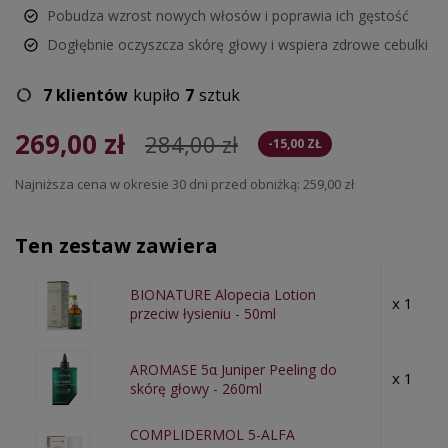
Pobudza wzrost nowych włosów i poprawia ich gęstość
Dogłębnie oczyszcza skórę głowy i wspiera zdrowe cebulki
7 klientów
kupiło
7
sztuk
269,00 zł
284,00 zł
-15,00 ZŁ
Najniższa cena w okresie 30 dni przed obniżką:
259,00 zł
Ten zestaw zawiera
BIONATURE Alopecia Lotion
x 1
przeciw łysieniu - 50ml
AROMASE 5α Juniper Peeling do
x 1
skórę głowy - 260ml
COMPLIDERMOL 5-ALFA