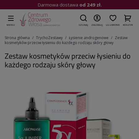
Kup do 15:00
| Wysyłka dziś
MENU
SZUKAJ
ZALOGUJ
ULUBIONE
KOSZYK
Strona główna
TrychoZestawy
Łysienie androgenowe
Zestaw
kosmetyków przeciw łysieniu do każdego rodzaju skóry głowy
Zestaw kosmetyków przeciw łysieniu do
każdego rodzaju skóry głowy