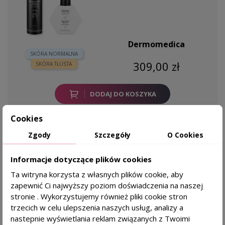
Dermomedica
SKÓRA NORMALNA
309,00 zł
SKÓRA TŁUSTA
DODAJ DO KOSZYKA
Cookies
Zgody
Szczegóły
O Cookies
-5,00 ZŁ
favorite_border
Zestaw kosmetyków przeciw łysieniu dla skóry
Informacje dotyczące plików cookies
normalnej i tłustej
Ta witryna korzysta z własnych plików cookie, aby
Dla kogo?
zapewnić Ci najwyższy poziom doświadczenia na naszej
hamuje wypadanie i
stronie . Wykorzystujemy również pliki cookie stron
przerzedzanie włosów
trzecich w celu ulepszenia naszych usług, analizy a
nastepnie wyświetlania reklam związanych z Twoimi
oczyszcza i odświeża skórę