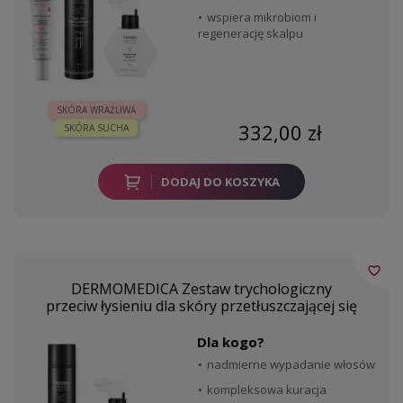
wspiera mikrobiom i
regenerację skalpu
SKÓRA WRAŻLIWA
332,00 zł
SKÓRA SUCHA
DODAJ DO KOSZYKA
favorite_border
DERMOMEDICA Zestaw trychologiczny
przeciw łysieniu dla skóry przetłuszczającej się
Dla kogo?
nadmierne wypadanie włosów
kompleksowa kuracja