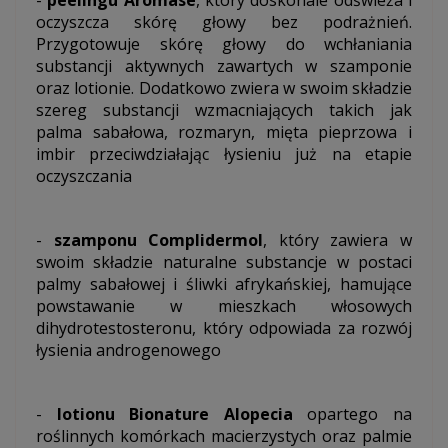
-
peelingu Aromase
, który doskonale odświeża i
oczyszcza skórę głowy bez podrażnień.
Przygotowuje skórę głowy do wchłaniania
substancji aktywnych zawartych w szamponie
oraz lotionie. Dodatkowo zwiera w swoim składzie
szereg substancji wzmacniających takich jak
palma sabałowa, rozmaryn, mięta pieprzowa i
imbir przeciwdziałając łysieniu już na etapie
oczyszczania
-
szamponu Complidermol
, który zawiera w
swoim składzie naturalne substancje w postaci
palmy sabałowej i śliwki afrykańskiej, hamujące
powstawanie w mieszkach włosowych
dihydrotestosteronu, który odpowiada za rozwój
łysienia androgenowego
-
lotionu Bionature Alopecia
opartego na
roślinnych komórkach macierzystych oraz palmie