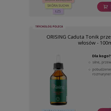
SKÓRA SUCHA
ŁZS
TRYCHOLOG POLECA
ORISING Caduta Tonik prz
włosów - 100
Dla kogo?
silne, prz
pobudzenie 
rozmaryne