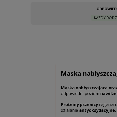
ODPOWIEDN
KAŻDY RODZ
Maska nabłyszcza
Maska nabłyszczająca oraz
odpowiedni poziom
nawilże
Proteiny pszenicy
regeneruj
działanie
antyoksydacyjne
,