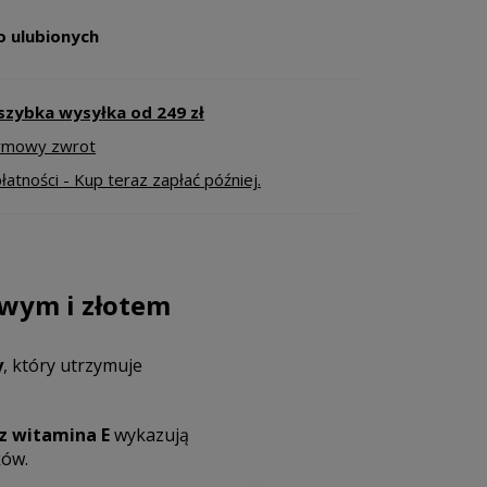
o ulubionych
szybka wysyłka od 249 zł
armowy zwrot
atności - Kup teraz zapłać później.
owym i złotem
y
, który utrzymuje
z witamina E
wykazują
ków.