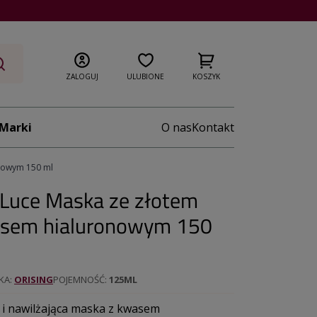
ZALOGUJ
ULUBIONE
KOSZYK
Marki
O nas
Kontakt
nowym 150 ml
Luce Maska ze złotem
asem hialuronowym 150
KA
ORISING
POJEMNOŚĆ
125ML
 i nawilżająca maska z kwasem