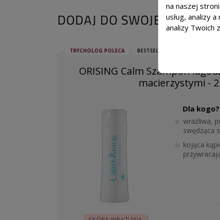
na naszej stron
DODAJ DO SWOJEJ KURACJI
usług, analizy 
analizy Twoich 
TRYCHOLOG POLECA
BESTSELLER
ORISING Calm Szampon łagod
macierzystymi - 
Dla kogo?
wrażliwa, p
swędząca s
kojąca kąpi
przywracaj
SKÓRA WRAŻLIWA