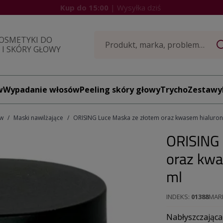
Kup do 15:00
| Wysyłka dziś
OSMETYKI DO
I SKÓRY GŁOWY
w
Wypadanie włosów
Peeling skóry głowy
TrychoZestawy
ów
Maski nawilżające
ORISING Luce Maska ze złotem oraz kwasem hialuro
ORISING 
oraz kw
ml
INDEKS
01388
MAR
Nabłyszczająca