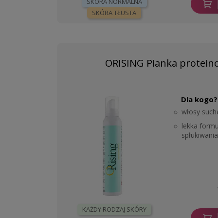
SKÓRA NORMALNA
SKÓRA TŁUSTA
ORISING Pianka proteino
Dla kogo?
włosy such
lekka form
spłukiwania
KAŻDY RODZAJ SKÓRY