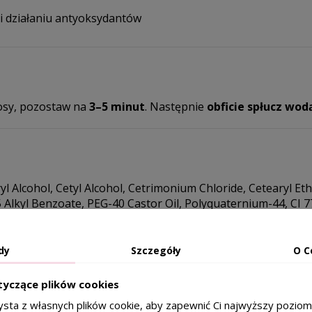
 działaniu antyoksydantów
osy, pozostaw na
3–5 minut
. Następnie
obficie spłucz wod
yl Alcohol, Cetyl Alcohol, Cetrimonium Chloride, Cetearyl Et
 Alkyl Benzoate, PEG-40 Castor Oil, Polyquaternium-44, CI 
ohol, Sodium Gluconate, Polyquaternium-7, Argania Spinosa
Wheat Protein, Panthenol, Silica, CI 77491/Iron Oxides, Citr
te, Malus Domestica Fruit Cell Culture Extract, Caramel, P
dy
Szczegóły
O C
, Xanthan Gum, CI 77480/Gold.
tyczące plików cookies
ysta z własnych plików cookie, aby zapewnić Ci najwyższy pozio