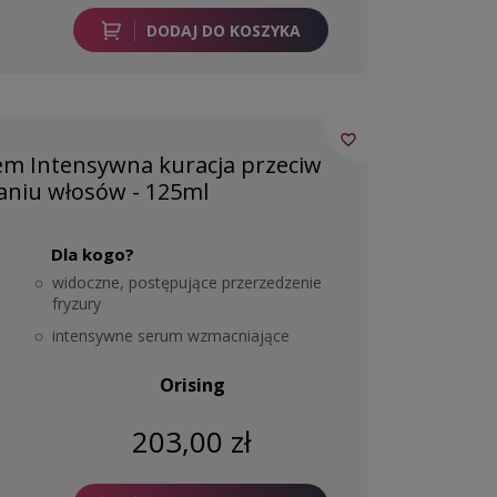
DODAJ DO KOSZYKA
favorite_border
m Intensywna kuracja przeciw
niu włosów - 125ml
Dla kogo?
widoczne, postępujące przerzedzenie
fryzury
intensywne serum wzmacniające
Orising
203,00 zł