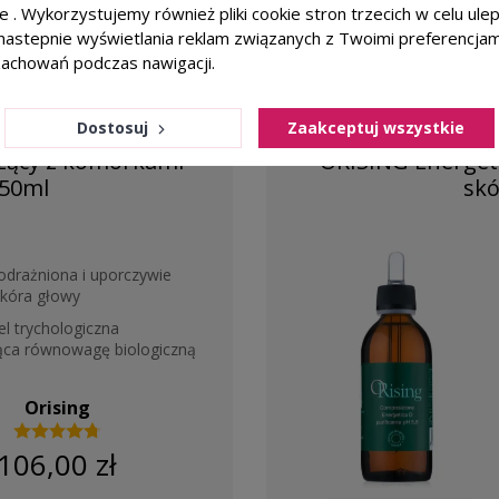
ie . Wykorzystujemy również pliki cookie stron trzecich w celu ul
a nastepnie wyświetlania reklam związanych z Twoimi preferencja
zachowań podczas nawigacji.
TRYCHOLOG POLECA
BESTSEL
Dostosuj
Zaakceptuj wszystkie
favorite_border
zący z komórkami
ORISING Energet
250ml
skó
odrażniona i uporczywie
kóra głowy
el trychologiczna
ąca równowagę biologiczną
Orising
106,00 zł