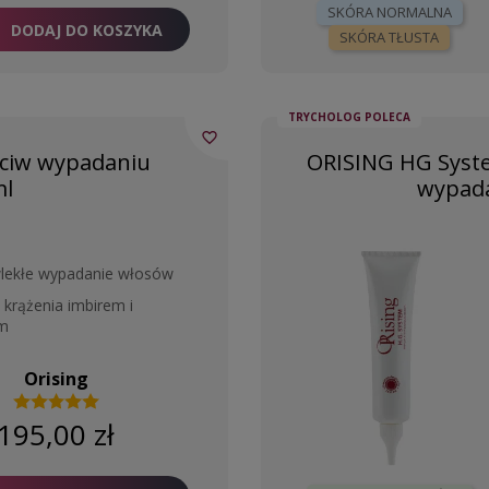
SKÓRA NORMALNA
DODAJ DO KOSZYKA
SKÓRA TŁUSTA
TRYCHOLOG POLECA
favorite_border
eciw wypadaniu
ORISING HG Syste
ml
wypada
ewlekłe wypadanie włosów
krążenia imbirem i
m
Orising
195,00 zł