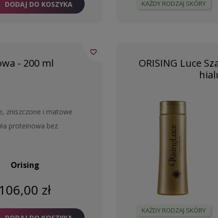
KAŻDY RODZAJ SKÓRY
DODAJ DO KOSZYKA
favorite_border
wa - 200 ml
ORISING Luce Sz
hia
e, zniszczone i matowe
uła proteinowa bez
Orising
106,00 zł
KAŻDY RODZAJ SKÓRY
DODAJ DO KOSZYKA