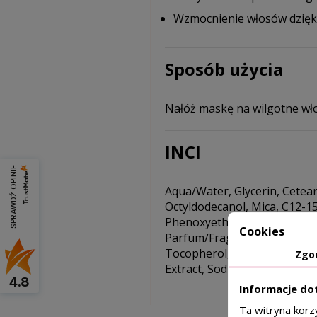
Wzmocnienie włosów dzięki
Sposób użycia
Nałóż maskę na wilgotne wł
INCI
SPRAWDŹ OPINIE
Aqua/Water, Glycerin, Cetear
Octyldodecanol, Mica, C12-15
Phenoxyethanol, Behenyl Alc
Cookies
Parfum/Fragrance, Hydrolyzed 
Tocopherol, Ascorbyl Palmita
Zgo
Extract, Sodium Hyaluronate
4.8
Informacje do
Ta witryna korz