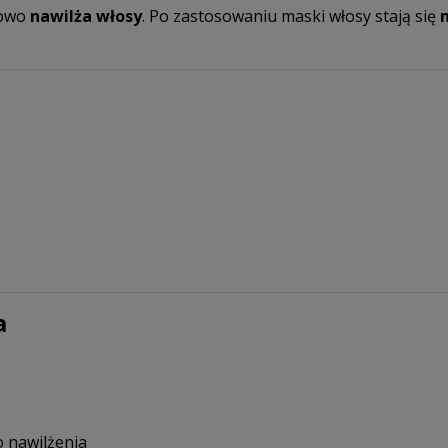
kowo
nawilża włosy
. Po zastosowaniu maski włosy stają się
m
a
 nawilżenia