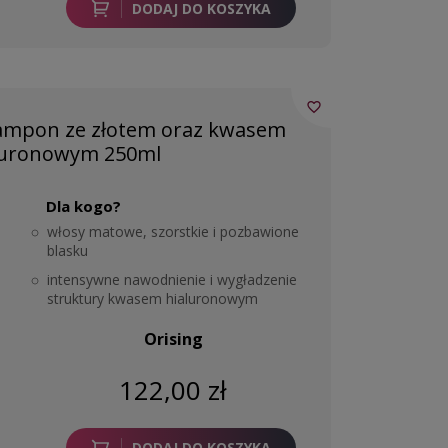
DODAJ DO KOSZYKA
favorite_border
ampon ze złotem oraz kwasem
luronowym 250ml
Dla kogo?
włosy matowe, szorstkie i pozbawione
blasku
intensywne nawodnienie i wygładzenie
struktury kwasem hialuronowym
Orising
122,00 zł
DODAJ DO KOSZYKA