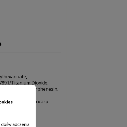
ą
.
hylhexanoate,
77891/Titanium Dioxide,
 Kernel Oil, Chlorphenesin,
ic Acid, Lecithin,
unica Granatum Pericarp
ookies
m doświadczenia