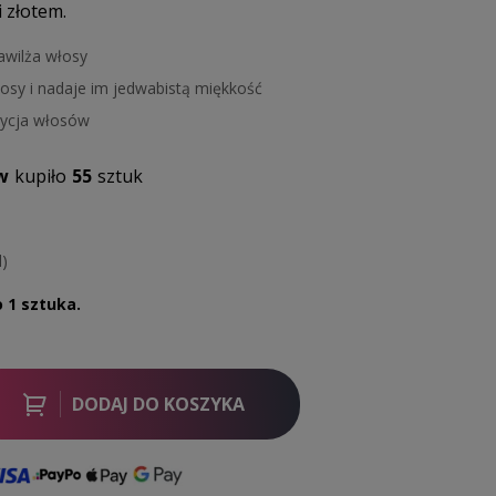
 złotem.
awilża włosy
osy i nadaje im jedwabistą miękkość
ycja włosów
w
kupiło
55
sztuk
l)
o 1 sztuka.
DODAJ DO KOSZYKA