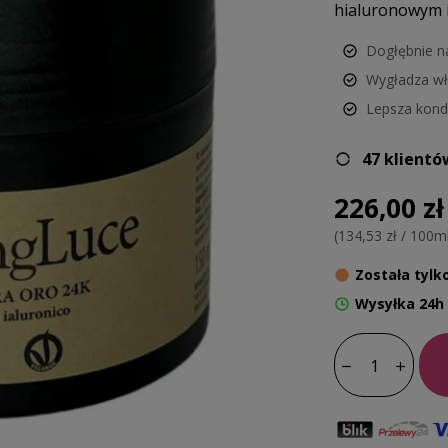
hialuronowym i
Dogłębnie n
Wygładza wł
Lepsza kond
47 klientó
226,00 zł
(134,53 zł / 100m
Została tylk
Wysyłka 24h