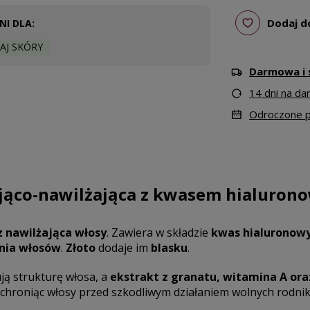
Dodaj d
I DLA:
AJ SKÓRY
Darmowa i 
14 dni na d
Odroczone pł
jąco-nawilżająca z kwasem hialuron
 nawilżająca włosy
. Zawiera w składzie
kwas hialuronow
nia włosów
.
Złoto
dodaje im
blasku
.
ą strukturę włosa, a
ekstrakt z granatu, witamina A ora
 chroniąc włosy przed szkodliwym działaniem wolnych rodni