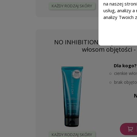
na naszej stron
KAŻDY RODZAJ SKÓRY
usług, analizy 
analizy Twoich 
NO INHIBITION Body Booste
włosom objętości -
Dla kogo?
cienkie wło
brak objęto
N
KAŻDY RODZAJ SKÓRY