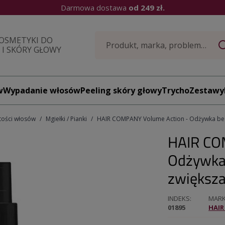
Darmowa dostawa
od 249 zł.
OSMETYKI DO
I SKÓRY GŁOWY
w
Wypadanie włosów
Peeling skóry głowy
TrychoZestawy
tości włosów
Mgiełki / Pianki
HAIR COMPANY Volume Action - Odżywka bez 
HAIR CO
Odżywka 
zwiększa
INDEKS
MAR
01895
HAI