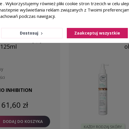
ie . Wykorzystujemy również pliki cookie stron trzecich w celu ul
DODAJ DO KOSZYKA
KAŻDY RODZAJ SKÓRY
a nastepnie wyświetlania reklam związanych z Twoimi preferencja
zachowań podczas nawigacji.
Dostosuj
Zaakceptuj wszystkie
favorite_border
r Krem nadający
MILK SHAKE Volum
 125ml
o
sy
ści
O INHIBITION
61,60 zł
DODAJ DO KOSZYKA
KAŻDY RODZAJ SKÓRY