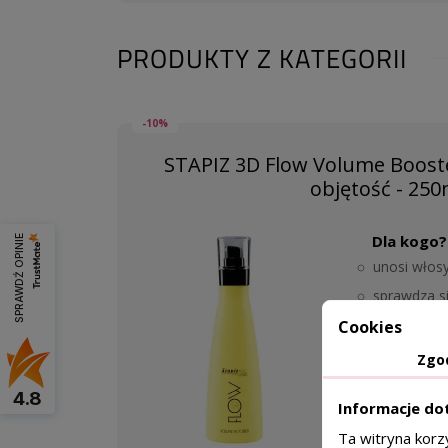
PRODUKTY Z KATEGORII
-10%
STAPIZ 3D Flow Volume Booste
objętość - 250
Dla kogo?
SPRAWDŹ OPINIE
unosi włos
sprawdza si
włosów
Cookies
Zgo
4.8
31
Informacje do
Ta witryna korz