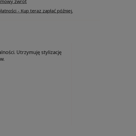
armowy zwrot
atności - Kup teraz zapłać później.
ności. Utrzymuję stylizację
ów.