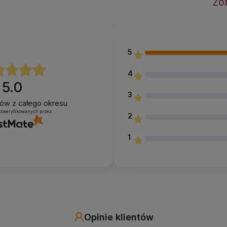
Zo
5
4
5.0
3
ntów
z całego okresu
 zweryfikowanych przez
2
1
Opinie klientów