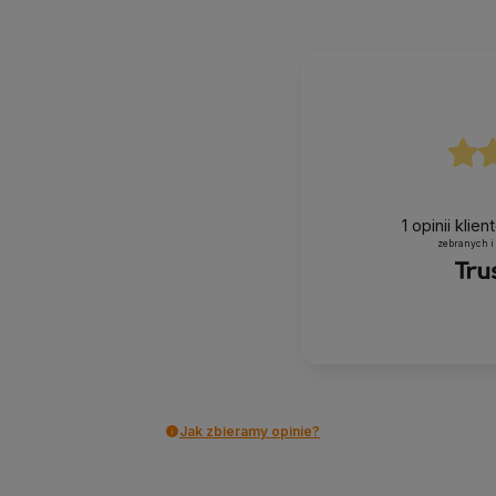
1
opinii klie
zebranych i
Jak zbieramy opinie?