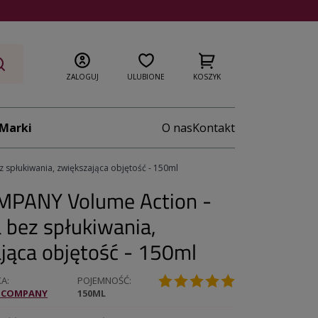
ZALOGUJ
ULUBIONE
KOSZYK
Marki
O nas
Kontakt
spłukiwania, zwiększająca objętość - 150ml
MPANY Volume Action -
bez spłukiwania,
jąca objętość - 150ml
KA
POJEMNOŚĆ
R COMPANY
150ML