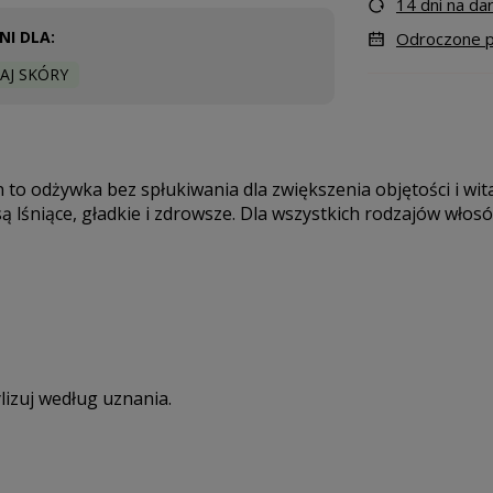
14 dni na d
I DLA:
Odroczone pł
AJ SKÓRY
o odżywka bez spłukiwania dla zwiększenia objętości i wital
są lśniące, gładkie i zdrowsze. Dla wszystkich rodzajów włos
lizuj według uznania.