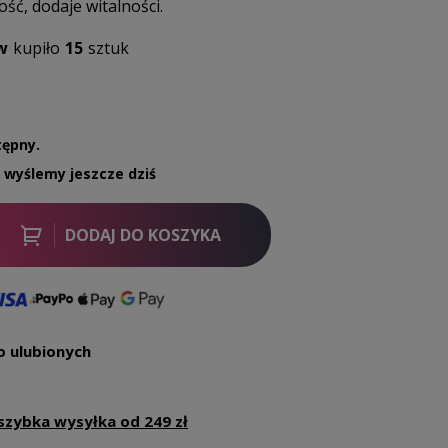
ść, dodaje witalności.
w
kupiło
15
sztuk
tępny.
, wyślemy jeszcze dziś
DODAJ DO KOSZYKA
o ulubionych
szybka wysyłka od 249 zł