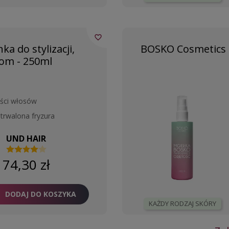
favorite_border
 do stylizacji,
BOSKO Cosmetics M
som - 250ml
ości włosów
utrwalona fryzura
UND HAIR
74,30 zł
DODAJ DO KOSZYKA
KAŻDY RODZAJ SKÓRY