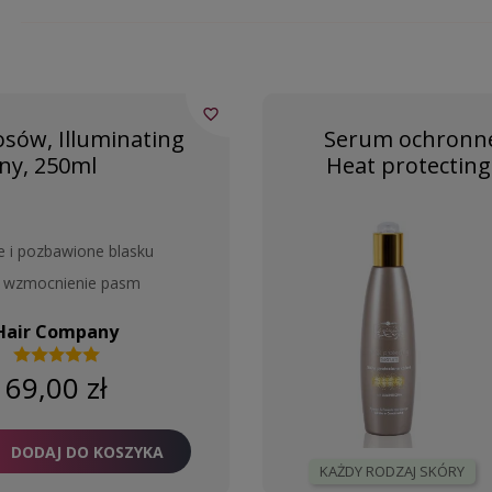
favorite_border
sów, Illuminating
Serum ochronne
y, 250ml
Heat protectin
e i pozbawione blasku
 i wzmocnienie pasm
Hair Company
69,00 zł
DODAJ DO KOSZYKA
KAŻDY RODZAJ SKÓRY