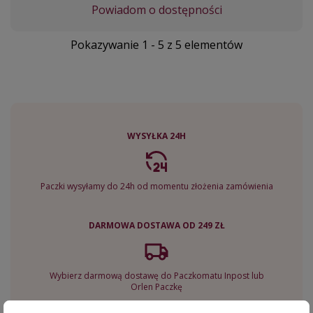
Powiadom o dostępności
Pokazywanie 1 - 5 z 5 elementów
WYSYŁKA 24H
Paczki wysyłamy do 24h od momentu złożenia zamówienia
DARMOWA DOSTAWA OD 249 ZŁ
Wybierz darmową dostawę do Paczkomatu Inpost lub
Orlen Paczkę