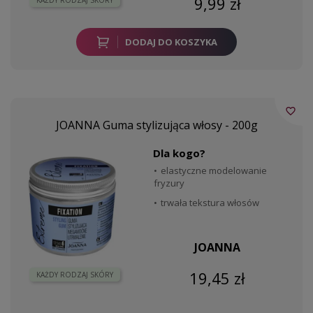
9,99 zł
DODAJ DO KOSZYKA
favorite_border
JOANNA Guma stylizująca włosy - 200g
Dla kogo?
elastyczne modelowanie
fryzury
trwała tekstura włosów
JOANNA
19,45 zł
KAŻDY RODZAJ SKÓRY