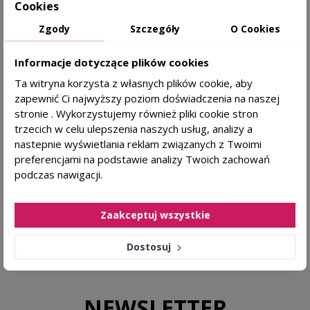
Cookies
SPECJALISTYCZNE PRODUKTY
Zgody
Szczegóły
O Cookies
Informacje dotyczące plików cookies
Dermokosmetyki polecane przez trychologa
Ta witryna korzysta z własnych plików cookie, aby
zapewnić Ci najwyższy poziom doświadczenia na naszej
GABINET TRYCHOLOGICZNY
stronie . Wykorzystujemy również pliki cookie stron
trzecich w celu ulepszenia naszych usług, analizy a
nastepnie wyświetlania reklam związanych z Twoimi
Od 15 lat prowadzimy Centrum Zdrowego Włosa w
preferencjami na podstawie analizy Twoich zachowań
Krakowie >>
podczas nawigacji.
4.8
Zaakceptuj wszystkie
Na podstawie
1134
opinii
z całego okresu
Dostosuj
NEWSLETTER