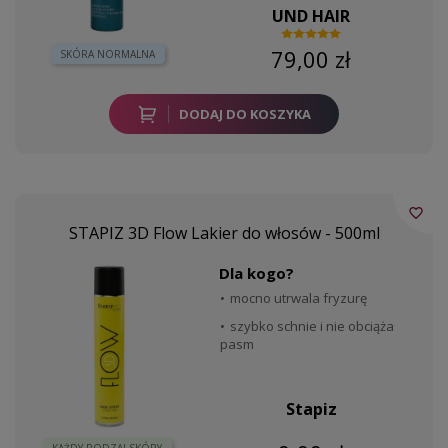
UND HAIR
79,00 zł
SKÓRA NORMALNA
DODAJ DO KOSZYKA
favorite_border
STAPIZ 3D Flow Lakier do włosów - 500ml
Dla kogo?
mocno utrwala fryzurę
szybko schnie i nie obciąża
pasm
Stapiz
KAŻDY RODZAJ SKÓRY