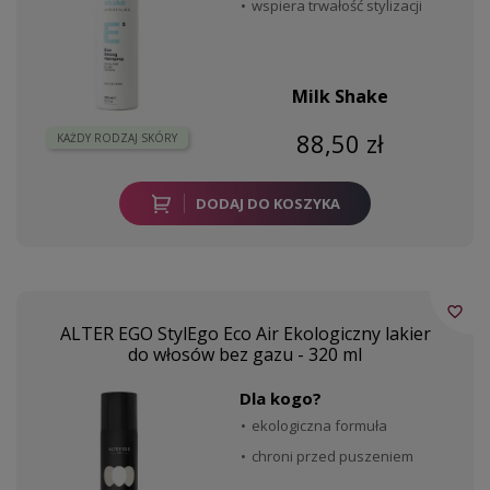
wspiera trwałość stylizacji
Milk Shake
88,50 zł
KAŻDY RODZAJ SKÓRY
DODAJ DO KOSZYKA
favorite_border
ALTER EGO StylEgo Eco Air Ekologiczny lakier
do włosów bez gazu - 320 ml
Dla kogo?
ekologiczna formuła
chroni przed puszeniem