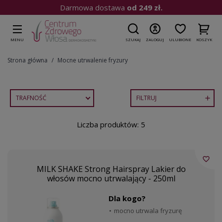
Darmowa dostawa
od 249 zł.
MENU
SZUKAJ
ZALOGUJ
ULUBIONE
KOSZYK
Strona główna
Mocne utrwalenie fryzury
TRAFNOŚĆ
FILTRUJ

Liczba produktów: 5
favorite_border
MILK SHAKE Strong Hairspray Lakier do
włosów mocno utrwalający - 250ml
Dla kogo?
mocno utrwala fryzurę