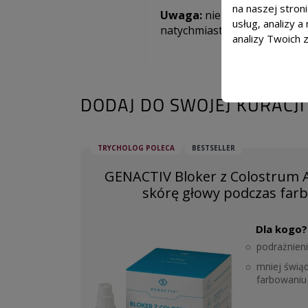
na naszej stron
Uwaga:
nie używaj do barwie
usług, analizy 
natychmiast przepłucz wodą.
analizy Twoich 
DODAJ DO SWOJEJ KURACJI
TRYCHOLOG POLECA
BESTSELLER
GENACTIV Bloker z Colostrum 
skórę głowy podczas far
Dla kogo?
podrażnien
mniej świąd
farbowaniu