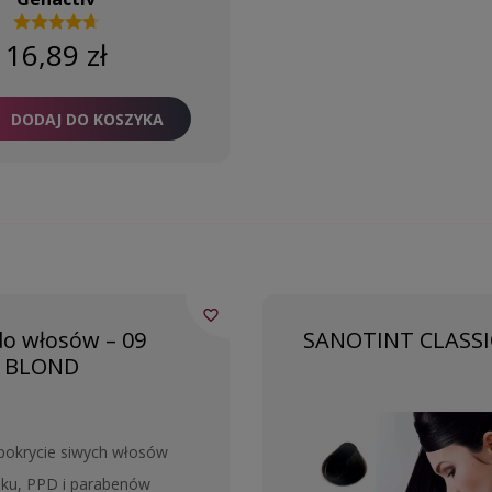
16,89 zł
DODAJ DO KOSZYKA
favorite_border
o włosów – 09
SANOTINT CLASSIC
 BLOND
pokrycie siwych włosów
ku, PPD i parabenów