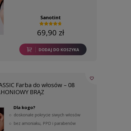
Sanotint
69,90 zł
DODAJ DO KOSZYKA
favorite_border
SSIC Farba do włosów – 08
HONIOWY BRĄZ
Dla kogo?
doskonałe pokrycie siwych włosów
bez amoniaku, PPD i parabenów