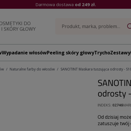
Darmowa dostawa
od 249 zł.
OSMETYKI DO
I SKÓRY GŁOWY
w
Wypadanie włosów
Peeling skóry głowy
TrychoZestawy
ów
Naturalne farby do włosów
SANOTINT Maskara tuszująca odrosty - S
SANOTIN
odrosty
INDEKS
02746
MAR
Od dzisiaj moż
zatuszuje twój 