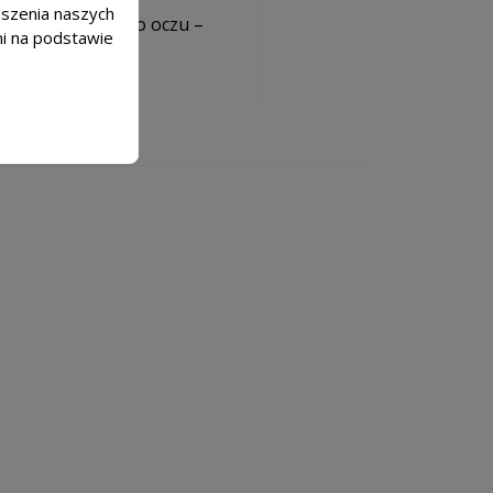
epszenia naszych
ia się produktu do oczu –
mi na podstawie