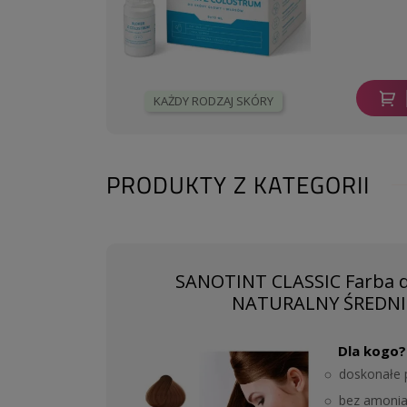
KAŻDY RODZAJ SKÓRY
PRODUKTY Z KATEGORII
SANOTINT CLASSIC Farba d
NATURALNY ŚREDNI
Dla kogo?
doskonałe 
bez amonia