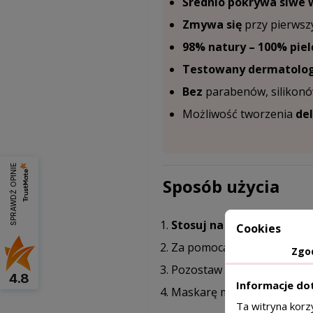
Średnio pokrywa siwe 
Zmywa się
przy pierwsz
98% natury – 100% piel
Testowany dermatolog
Bez
parabenów, silikonó
Możliwość tworzenia
de
SPRAWDŹ OPINIE
Sposób użycia
Stosuj na suche włosy.
Cookies
Za pomocą szczoteczki z o
Zgo
Pozostaw na ok.
5 minut
,
4.8
Informacje do
Maskarę możesz także uż
Ta witryna korz