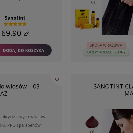
Sanotint
69,90 zł
SKÓRA WRAŻLIWA
DODAJ DO KOSZYKA
KAŻDY RODZAJ SKÓRY
favorite_border
o włosów – 03
SANOTINT CLA
RAZ
MA
pokrycie siwych włosów
ku, PPD i parabenów