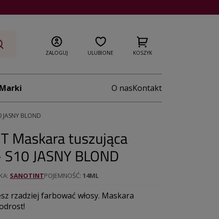
ZALOGUJ
ULUBIONE
KOSZYK
Marki
O nas
Kontakt
10 JASNY BLOND
T Maskara tuszująca
 - S10 JASNY BLOND
KA
SANOTINT
POJEMNOŚĆ
14ML
esz rzadziej farbować włosy. Maskara
odrost!