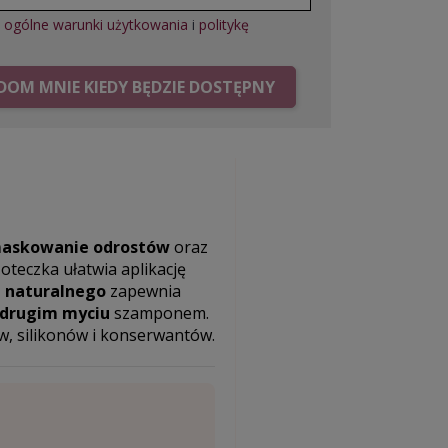
ę
ogólne warunki użytkowania
i
politykę
OM MNIE KIEDY BĘDZIE DOSTĘPNY
askowanie odrostów
oraz
oteczka ułatwia aplikację
a naturalnego
zapewnia
drugim myciu
szamponem.
w, silikonów i konserwantów.