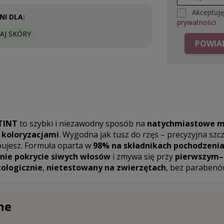
Akceptuj
I DLA:
prywatności
AJ SKÓRY
POWIAD
TINT
to szybki i niezawodny sposób na
natychmiastowe m
 koloryzacjami
. Wygodna jak tusz do rzęs – precyzyjna szcz
bujesz. Formuła oparta w
98% na składnikach pochodzeni
nie pokrycie siwych włosów
i zmywa się przy
pierwszym–
ologicznie
,
nietestowany na zwierzętach
, bez parabenó
ne