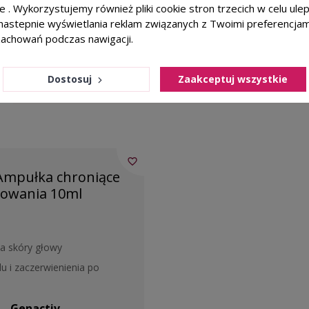
ie . Wykorzystujemy również pliki cookie stron trzecich w celu ul
nia brwi lub rzęs. Unikaj kontaktu z oczami. W razie dostan
a nastepnie wyświetlania reklam związanych z Twoimi preferencja
zachowań podczas nawigacji.
Dostosuj
Zaakceptuj wszystkie
favorite_border
Ampułka chroniące
bowania 10ml
ia skóry głowy
u i zaczerwienienia po
Genactiv