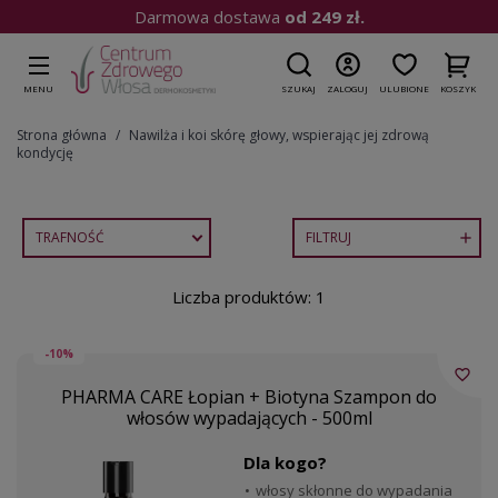
Darmowa dostawa
od 249 zł.
MENU
SZUKAJ
ZALOGUJ
ULUBIONE
KOSZYK
Strona główna
Nawilża i koi skórę głowy, wspierając jej zdrową
kondycję
TRAFNOŚĆ
FILTRUJ

Liczba produktów: 1
-10%
favorite_border
PHARMA CARE Łopian + Biotyna Szampon do
włosów wypadających - 500ml
Dla kogo?
włosy skłonne do wypadania