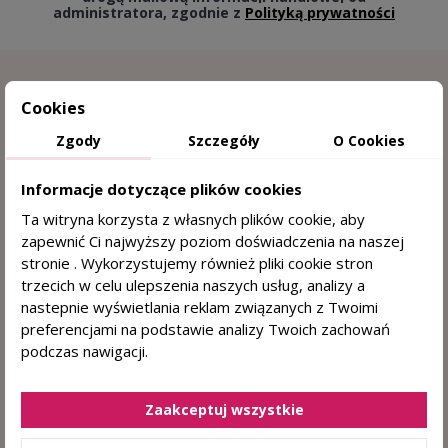
administratora, zgodnie z
Polityką prywatności
Cookies
Zgody
Szczegóły
O Cookies
Informacje dotyczące plików cookies
Ta witryna korzysta z własnych plików cookie, aby
zapewnić Ci najwyższy poziom doświadczenia na naszej
15 lat doświadczenia w trychologii
stronie . Wykorzystujemy również pliki cookie stron
trzecich w celu ulepszenia naszych usług, analizy a
Sprawdzone przez trychologa
nastepnie wyświetlania reklam związanych z Twoimi
preferencjami na podstawie analizy Twoich zachowań
DERMOKOSMETYKI DO WŁOSÓW I SKÓRY
podczas nawigacji.
GŁOWY
+48 884 330 722
(pn. - pt. 8:00 - 15:00)
Zaakceptuj wszystkie
sklep@centrumzdrowegowlosa.pl