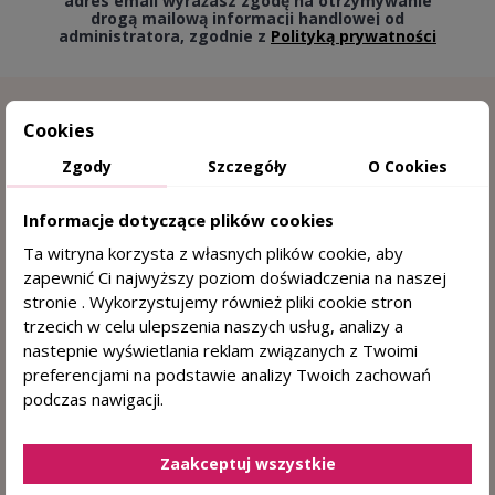
adres email wyrażasz zgodę na otrzymywanie
drogą mailową informacji handlowej od
administratora, zgodnie z
Polityką prywatności
Cookies
Zgody
Szczegóły
O Cookies
Informacje dotyczące plików cookies
Ta witryna korzysta z własnych plików cookie, aby
zapewnić Ci najwyższy poziom doświadczenia na naszej
15 lat doświadczenia w trychologii
stronie . Wykorzystujemy również pliki cookie stron
trzecich w celu ulepszenia naszych usług, analizy a
Sprawdzone przez trychologa
nastepnie wyświetlania reklam związanych z Twoimi
preferencjami na podstawie analizy Twoich zachowań
DERMOKOSMETYKI DO WŁOSÓW I SKÓRY
podczas nawigacji.
GŁOWY
+48 884 330 722
(pn. - pt. 8:00 - 15:00)
Zaakceptuj wszystkie
sklep@centrumzdrowegowlosa.pl