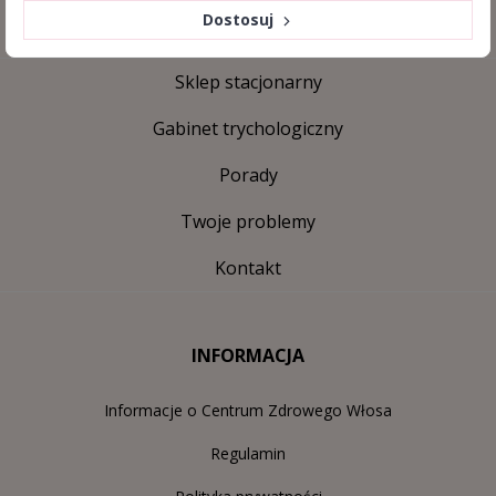
Dostosuj
Sklep stacjonarny
Gabinet trychologiczny
Porady
Twoje problemy
Kontakt
INFORMACJA
Informacje o Centrum Zdrowego Włosa
Regulamin