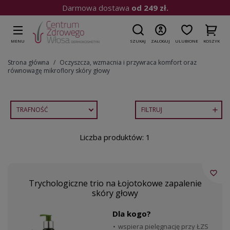
Darmowa dostawa
od 249 zł.
MENU
SZUKAJ
ZALOGUJ
ULUBIONE
KOSZYK
Strona główna
Oczyszcza, wzmacnia i przywraca komfort oraz
równowagę mikroflory skóry głowy
TRAFNOŚĆ
FILTRUJ

Liczba produktów: 1
favorite_border
Trychologiczne trio na Łojotokowe zapalenie
skóry głowy
Dla kogo?
wspiera pielęgnację przy ŁZS