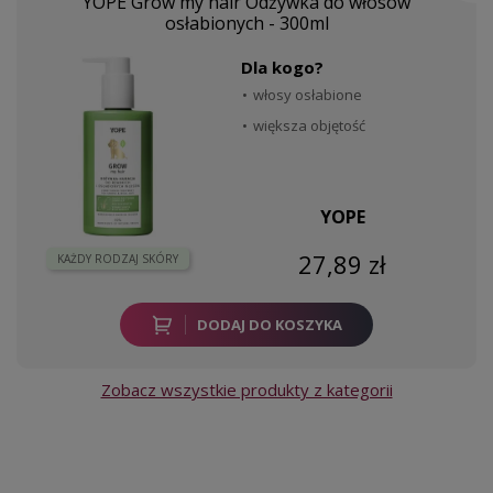
YOPE Grow my hair Odżywka do włosów
osłabionych - 300ml
Dla kogo?
włosy osłabione
większa objętość
YOPE
27,89 zł
KAŻDY RODZAJ SKÓRY
DODAJ DO KOSZYKA
Zobacz wszystkie produkty z kategorii