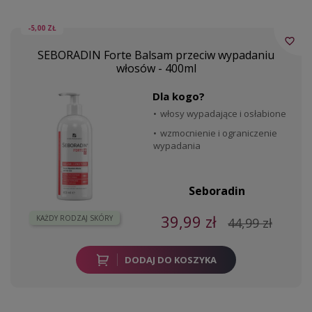
-5,00 ZŁ
favorite_border
SEBORADIN Forte Balsam przeciw wypadaniu
włosów - 400ml
Dla kogo?
włosy wypadające i osłabione
wzmocnienie i ograniczenie
wypadania
Seboradin
39,99 zł
KAŻDY RODZAJ SKÓRY
44,99 zł
DODAJ DO KOSZYKA