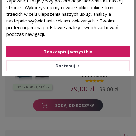
zapewnić Ci najwyższy poziom doświadczenia na naszej
-20,00 ZŁ
stronie . Wykorzystujemy również pliki cookie stron
favorite_border
trzecich w celu ulepszenia naszych usług, analizy a
PELO BAUM Rewitalizująca odżywka
nastepnie wyświetlania reklam związanych z Twoimi
wzmacniająca włosy - 110ml
preferencjami na podstawie analizy Twoich zachowań
podczas nawigacji.
Dla kogo?
nadmierne wypadanie włosów
osłabione włosy
Zaakceptuj wszystkie
Dostosuj
Pelo Baum
79,00 zł
KAŻDY RODZAJ SKÓRY
99,00 zł
DODAJ DO KOSZYKA
favorite_border