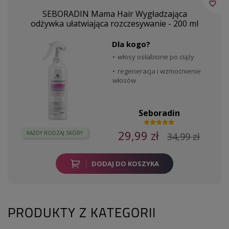
favorite_border
SEBORADIN Mama Hair Wygładzająca
odżywka ułatwiająca rozczesywanie - 200 ml
Dla kogo?
włosy osłabione po ciąży
regeneracja i wzmocnienie
włosów
Seboradin
29,99 zł
KAŻDY RODZAJ SKÓRY
34,99 zł
DODAJ DO KOSZYKA
PRODUKTY Z KATEGORII