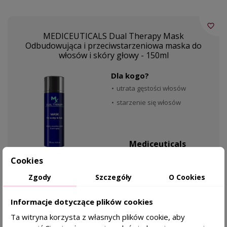
favorite_border
MEDICEUTICALS Dual Therapy Mask
Odbudowująca i przeciwstarzeniowa maska do
włosów i skóry głowy - 150ml
Dla kogo?
utrata gęstości włosów
starzenie się włosów
Mediceuticals
Cookies
194,00 zł
KAŻDY RODZAJ SKÓRY
Zgody
Szczegóły
O Cookies
DODAJ DO KOSZYKA
Informacje dotyczące plików cookies
Ta witryna korzysta z własnych plików cookie, aby