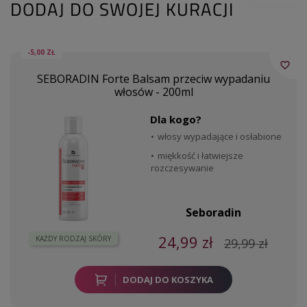
DODAJ DO SWOJEJ KURACJI
-5,00 ZŁ
favorite_border
SEBORADIN Forte Balsam przeciw wypadaniu
włosów - 200ml
Dla kogo?
włosy wypadające i osłabione
miękkość i łatwiejsze
rozczesywanie
Seboradin
24,99 zł
KAŻDY RODZAJ SKÓRY
29,99 zł
DODAJ DO KOSZYKA