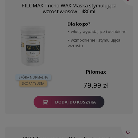
PILOMAX Tricho WAX Maska stymulująca
wzrost włosów - 480ml
Dla kogo?
włosy wypadające i osłabione
wzmocnienie i stymulująca
wzrostu
Pilomax
SKÓRA NORMALNA
79,99 zł
SKÓRA TŁUSTA
DODAJ DO KOSZYKA
favorite_border