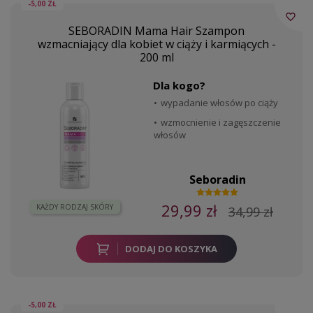
-5,00 ZŁ
favorite_border
SEBORADIN Mama Hair Szampon
wzmacniający dla kobiet w ciąży i karmiących -
200 ml
Dla kogo?
wypadanie włosów po ciąży
wzmocnienie i zagęszczenie
włosów
Seboradin
29,99 zł
KAŻDY RODZAJ SKÓRY
34,99 zł
DODAJ DO KOSZYKA
-5,00 ZŁ