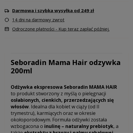
Darmowa i szybka wysyłka od 249 zł
14 dni na darmowy zwrot
Odroczone płatności - Kup teraz zapłać później.
Seboradin Mama Hair odzywka
200ml
Odżywka ekspresowa Seboradin MAMA HAIR
to produkt stworzony z myślą o pielęgnacji
osłabionych, cienkich, przerzedzających się
włosów
. Idealna dla kobiet w ciąży (od II
trymestru), karmiących oraz w okresie
okołoporodowym. Formuła odżywki została
wzbogacona o
inulinę – naturalny prebiotyk
, a
także
ekstrakty z brzozy i palmy sabałowej
,