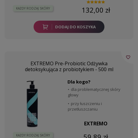
132,00 zł
KAŻDY RODZAJ SKÓRY
DODAJ DO KOSZYKA
favorite_border
EXTREMO Pre-Probiotic Odżywka
detoksykująca z probiotykiem - 500 ml
Dla kogo?
dla problematycznej skóry
głowy
przy łuszczeniu i
przetłuszczaniu
EXTREMO
59,89 zł
KAŻDY RODZAJ SKÓRY