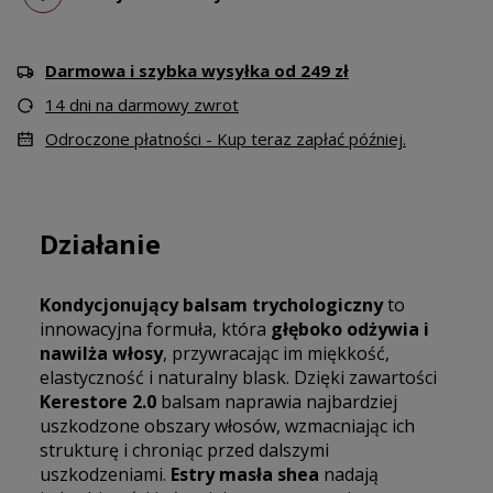
Darmowa i szybka wysyłka od 249 zł
14 dni na darmowy zwrot
Odroczone płatności - Kup teraz zapłać później.
Działanie
Kondycjonujący balsam trychologiczny
to
innowacyjna formuła, która
głęboko odżywia i
nawilża włosy
, przywracając im miękkość,
elastyczność i naturalny blask. Dzięki zawartości
Kerestore 2.0
balsam naprawia najbardziej
uszkodzone obszary włosów, wzmacniając ich
strukturę i chroniąc przed dalszymi
uszkodzeniami.
Estry masła shea
nadają