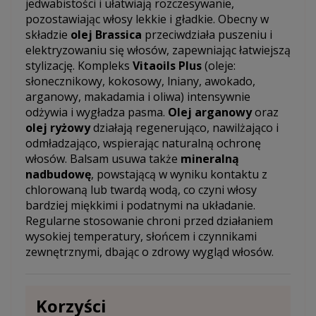
jedwabistości i ułatwiają rozczesywanie,
pozostawiając włosy lekkie i gładkie. Obecny w
składzie
olej Brassica
przeciwdziała puszeniu i
elektryzowaniu się włosów, zapewniając łatwiejszą
stylizację. Kompleks
Vitaoils Plus
(oleje:
słonecznikowy, kokosowy, lniany, awokado,
arganowy, makadamia i oliwa) intensywnie
odżywia i wygładza pasma.
Olej arganowy
oraz
olej ryżowy
działają regenerująco, nawilżająco i
odmładzająco, wspierając naturalną ochronę
włosów. Balsam usuwa także
mineralną
nadbudowę
, powstającą w wyniku kontaktu z
chlorowaną lub twardą wodą, co czyni włosy
bardziej miękkimi i podatnymi na układanie.
Regularne stosowanie chroni przed działaniem
wysokiej temperatury, słońcem i czynnikami
zewnętrznymi, dbając o zdrowy wygląd włosów.
Korzyści