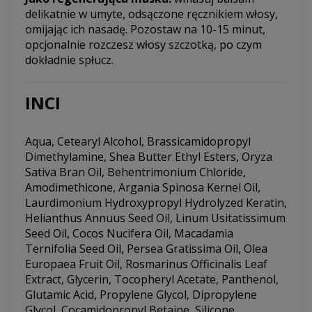
delikatnie w umyte, odsączone ręcznikiem włosy,
omijając ich nasadę. Pozostaw na 10-15 minut,
opcjonalnie rozczesz włosy szczotką, po czym
dokładnie spłucz.
INCI
Aqua, Cetearyl Alcohol, Brassicamidopropyl
Dimethylamine, Shea Butter Ethyl Esters, Oryza
Sativa Bran Oil, Behentrimonium Chloride,
Amodimethicone, Argania Spinosa Kernel Oil,
Laurdimonium Hydroxypropyl Hydrolyzed Keratin,
Helianthus Annuus Seed Oil, Linum Usitatissimum
Seed Oil, Cocos Nucifera Oil, Macadamia
Ternifolia Seed Oil, Persea Gratissima Oil, Olea
Europaea Fruit Oil, Rosmarinus Officinalis Leaf
Extract, Glycerin, Tocopheryl Acetate, Panthenol,
Glutamic Acid, Propylene Glycol, Dipropylene
Glycol, Cocamidopropyl Betaine, Silicone