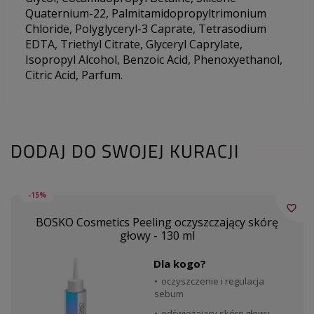
Quaternium-22, Palmitamidopropyltrimonium
Chloride, Polyglyceryl-3 Caprate, Tetrasodium
EDTA, Triethyl Citrate, Glyceryl Caprylate,
Isopropyl Alcohol, Benzoic Acid, Phenoxyethanol,
Citric Acid, Parfum.
DODAJ DO SWOJEJ KURACJI
-15%
favorite_border
BOSKO Cosmetics Peeling oczyszczający skórę
głowy - 130 ml
Dla kogo?
oczyszczenie i regulacja
sebum
odświeżający skórę głowy