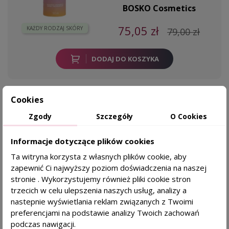
BOSKO Cosmetics
75,05 zł
KAŻDY RODZAJ SKÓRY
79,00 zł
DODAJ DO KOSZYKA
Cookies
PRODUKTY Z KATEGORII
Zgody
Szczegóły
O Cookies
Informacje dotyczące plików cookies
-5,00 ZŁ
favorite_border
Ta witryna korzysta z własnych plików cookie, aby
SEBORADIN Mama Hair Ekspresowa odżywka
zapewnić Ci najwyższy poziom doświadczenia na naszej
wzmacniająca - 400 ml
stronie . Wykorzystujemy również pliki cookie stron
trzecich w celu ulepszenia naszych usług, analizy a
Dla kogo?
nastepnie wyświetlania reklam związanych z Twoimi
włosy po ciąży i porodzie
preferencjami na podstawie analizy Twoich zachowań
miękkość i ochrona przed
podczas nawigacji.
puszeniem