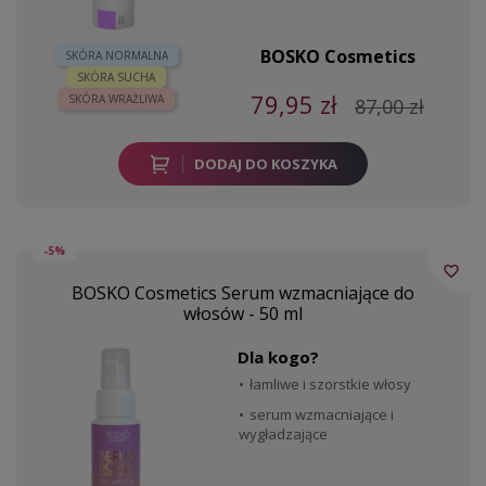
BOSKO Cosmetics
SKÓRA NORMALNA
SKÓRA SUCHA
79,95 zł
SKÓRA WRAŻLIWA
87,00 zł
DODAJ DO KOSZYKA
-5%
favorite_border
BOSKO Cosmetics Serum wzmacniające do
włosów - 50 ml
Dla kogo?
łamliwe i szorstkie włosy
serum wzmacniające i
wygładzające