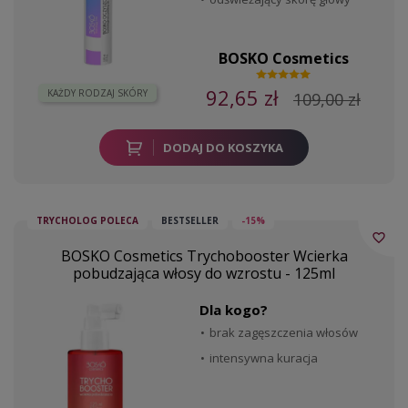
BOSKO Cosmetics
92,65 zł
KAŻDY RODZAJ SKÓRY
109,00 zł
DODAJ DO KOSZYKA
TRYCHOLOG POLECA
BESTSELLER
-15%
favorite_border
BOSKO Cosmetics Trychobooster Wcierka
pobudzająca włosy do wzrostu - 125ml
Dla kogo?
brak zagęszczenia włosów
intensywna kuracja