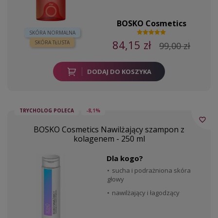
BOSKO Cosmetics
SKÓRA NORMALNA
84,15 zł
SKÓRA TŁUSTA
99,00 zł
DODAJ DO KOSZYKA
TRYCHOLOG POLECA
-8,1%
favorite_border
BOSKO Cosmetics Nawilżający szampon z
kolagenem - 250 ml
Dla kogo?
sucha i podrażniona skóra
głowy
nawilżający i łagodzący