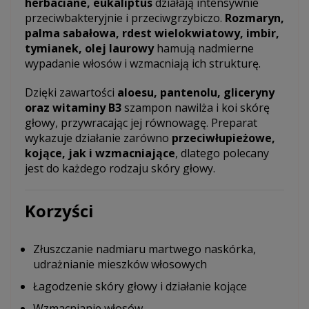
herbaciane, eukaliptus
działają intensywnie
przeciwbakteryjnie i przeciwgrzybiczo.
Rozmaryn,
palma sabałowa, rdest wielokwiatowy, imbir,
tymianek, olej laurowy
hamują nadmierne
wypadanie włosów i wzmacniają ich strukturę.
Dzięki zawartości
aloesu, pantenolu, gliceryny
oraz witaminy B3
szampon nawilża i koi skórę
głowy, przywracając jej równowagę. Preparat
wykazuje działanie zarówno
przeciwłupieżowe,
kojące, jak i wzmacniające
, dlatego polecany
jest do każdego rodzaju skóry głowy.
Korzyści
Złuszczanie nadmiaru martwego naskórka,
udrażnianie mieszków włosowych
Łagodzenie skóry głowy i działanie kojące
Wzmacnianie włosów