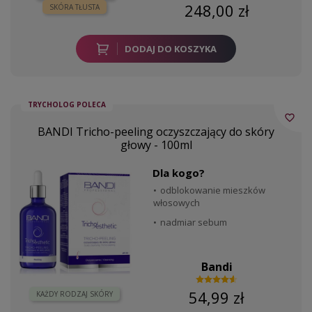
248,00 zł
SKÓRA TŁUSTA
DODAJ DO KOSZYKA
TRYCHOLOG POLECA
favorite_border
BANDI Tricho-peeling oczyszczający do skóry
głowy - 100ml
Dla kogo?
odblokowanie mieszków
włosowych
nadmiar sebum
Bandi
54,99 zł
KAŻDY RODZAJ SKÓRY