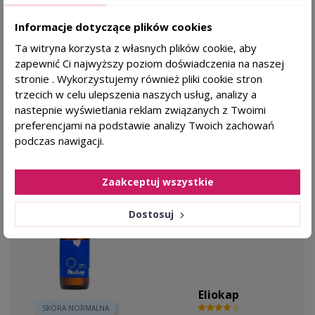
24,18 zł
KAŻDY RODZAJ SKÓRY
28,45 zł
Informacje dotyczące plików cookies
Ta witryna korzysta z własnych plików cookie, aby
DODAJ DO KOSZYKA
zapewnić Ci najwyższy poziom doświadczenia na naszej
stronie . Wykorzystujemy również pliki cookie stron
trzecich w celu ulepszenia naszych usług, analizy a
nastepnie wyświetlania reklam związanych z Twoimi
preferencjami na podstawie analizy Twoich zachowań
favorite_border
podczas nawigacji.
ELIOKAP Complex A Peeling do skóry głowy -
150ml
Zaakceptuj wszystkie
Dla kogo?
oczyszczanie skóry głowy
Dostosuj
intensywna kuracja
Eliokap
SKÓRA NORMALNA