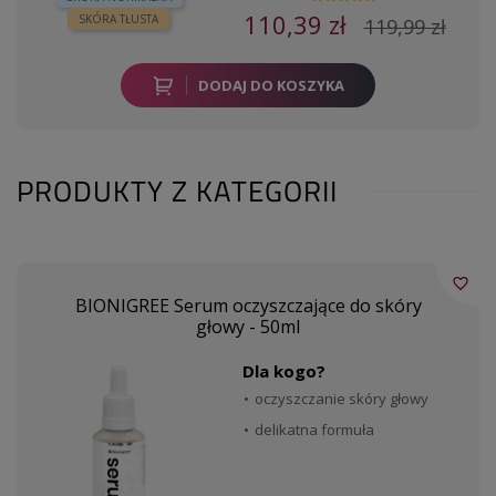
110,39 zł
SKÓRA TŁUSTA
119,99 zł
DODAJ DO KOSZYKA
PRODUKTY Z KATEGORII
favorite_border
BIONIGREE Serum oczyszczające do skóry
głowy - 50ml
Dla kogo?
oczyszczanie skóry głowy
delikatna formuła