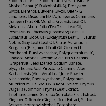
Sodium Chloride, Sodium Lauroyl Sarcosinate,
Alcohol Denat. (S.D Alcohol 40-A), Propylene
Glycol, Menthol, Butylene Glycol, Oleth-12,
Limonene, Disodium EDTA, Juniperus Communis
(Juniper) Fruit Oil, Mentha Arvensis Leaf Oil,
Melaleuca Alternifolia (Tea Tree) Leaf Oil,
Rosmarinus Officinalis (Rosemary) Leaf Oil,
Eucalyptus Globulus (Eucalyptus) Leaf Oil, Laurus
Nobilis (Bay Leaf) Leaf Oil, Citrus Aurantium
Bergamia (Bergamot) Fruit Oil, Citric Acid,
Panthenol, Butyl Avocadate, Polyquaternium-10,
Linalool, Alcohol, Glycolic Acid, Citrus Grandis
(Grapefruit) Seed Extract, Sodium Usnate,
Glycyrrhetinic Acid, Piroctone Olamine, Aloe
Barbadensis (Aloe Vera) Leaf Juice Powder,
Niacinamide, Phenoxyethanol, Polygonum
Multiflorum (He Shou Wu) Root Extract, Thymus
Vulgaris (Common Thyme) Leaf Extract,
Triethanolamine, Serenoa Serrulata Fruit Extract,
Zingiber Officinale (Ginger) Root Extract, Sodium
Acetate, Isopropyl Alcohol, Tocopherol.