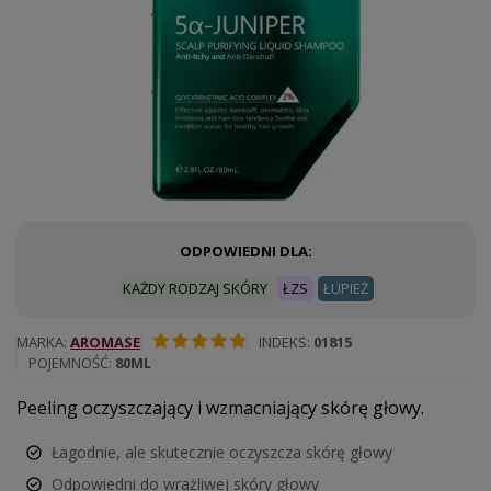
ODPOWIEDNI DLA:
KAŻDY RODZAJ SKÓRY
ŁZS
ŁUPIEŻ
MARKA
AROMASE
INDEKS
01815
POJEMNOŚĆ
80ML
Peeling oczyszczający i wzmacniający skórę głowy.
Łagodnie, ale skutecznie oczyszcza skórę głowy
Odpowiedni do wrażliwej skóry głowy