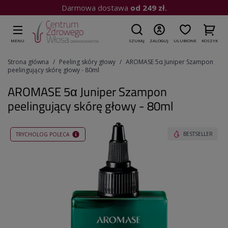
Kup do 15:00
| Wysyłka dziś
MENU
SZUKAJ
ZALOGUJ
ULUBIONE
KOSZYK
Strona główna
Peeling skóry głowy
AROMASE 5α Juniper Szampon
peelingujący skórę głowy - 80ml
AROMASE 5α Juniper Szampon
peelingujący skórę głowy - 80ml
BESTSELLER
TRYCHOLOG POLECA