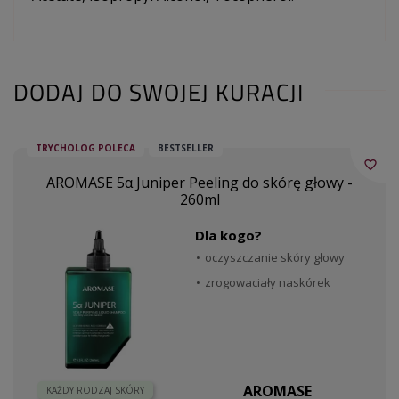
DODAJ DO SWOJEJ KURACJI
TRYCHOLOG POLECA
BESTSELLER
favorite_border
AROMASE 5α Juniper Peeling do skórę głowy -
260ml
Dla kogo?
oczyszczanie skóry głowy
zrogowaciały naskórek
AROMASE
KAŻDY RODZAJ SKÓRY