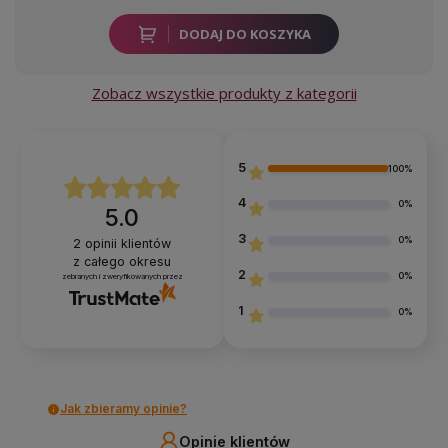
DODAJ DO KOSZYKA
Zobacz wszystkie produkty z kategorii
5
100%
4
0%
5.0
3
0%
2
opinii klientów
z całego okresu
2
0%
zebranych i zweryfikowanych przez
1
0%
Jak zbieramy opinie?
Opinie klientów