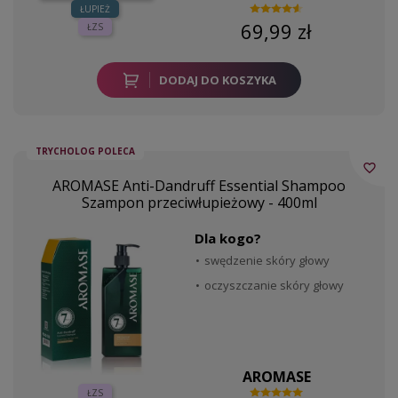
ŁUPIEŻ
69,99 zł
ŁZS
DODAJ DO KOSZYKA
TRYCHOLOG POLECA
favorite_border
AROMASE Anti-Dandruff Essential Shampoo
Szampon przeciwłupieżowy - 400ml
Dla kogo?
swędzenie skóry głowy
oczyszczanie skóry głowy
AROMASE
ŁZS