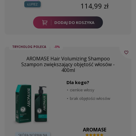
114,99 zł
ŁUPIEŻ
DODAJ DO KOSZYKA
TRYCHOLOG POLECA
-8%
favorite_border
AROMASE Hair Volumizing Shampoo
Szampon zwiększający objętość włosów -
400ml
Dla kogo?
cienkie włosy
brak objętości włosów
AROMASE
SKÓRA NORMALNA