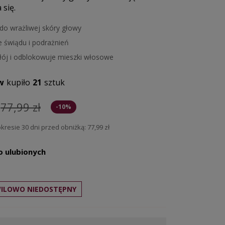
 się.
do wrażliwej skóry głowy
e świądu i podrażnień
łój i odblokowuje mieszki włosowe
w
kupiło
21
sztuk
77,99 zł
-10%
kresie 30 dni przed obniżką:
77,99 zł
o ulubionych
ILOWO NIEDOSTĘPNY