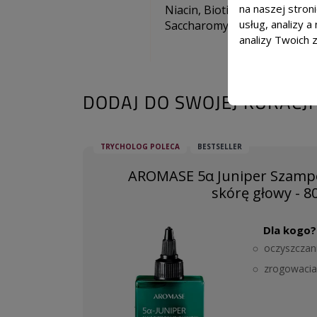
na naszej stron
Niacin, Biotin, Sodium Benzo
usług, analizy 
Saccharomyces ferment lysat
analizy Twoich 
DODAJ DO SWOJEJ KURACJI
TRYCHOLOG POLECA
BESTSELLER
AROMASE 5α Juniper Szampo
skórę głowy - 8
Dla kogo?
oczyszczan
zrogowacia