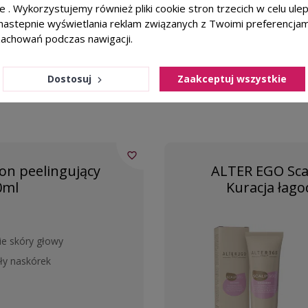
ie . Wykorzystujemy również pliki cookie stron trzecich w celu ul
ate, Potassium Sorbate, Avena Sativa Leaf/Stalk Extract, S
a nastepnie wyświetlania reklam związanych z Twoimi preferencja
e filtrate, Menthol, Almond/Borage/Linseed/Olive Acids/Gly
zachowań podczas nawigacji.
Dostosuj
Zaakceptuj wszystkie
favorite_border
n peelingujący
ALTER EGO Sc
0ml
Kuracja łago
ie skóry głowy
ły naskórek