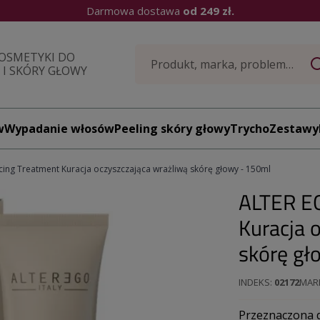
Darmowa dostawa
od 249 zł.
OSMETYKI DO
I SKÓRY GŁOWY
w
Wypadanie włosów
Peeling skóry głowy
TrychoZestawy
ing Treatment Kuracja oczyszczająca wrażliwą skórę głowy - 150ml
ALTER EG
Kuracja 
skórę gł
INDEKS
02172
MAR
Przeznaczona d