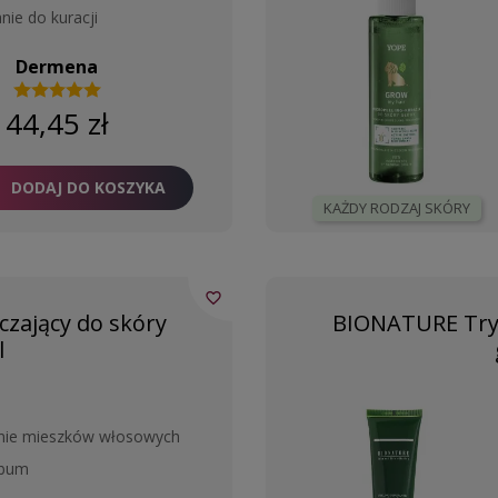
ie do kuracji
Dermena
44,45 zł
DODAJ DO KOSZYKA
KAŻDY RODZAJ SKÓRY
favorite_border
czający do skóry
BIONATURE Tryc
l
nie mieszków włosowych
ebum