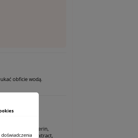
łukać obficie wodą.
ookies
hyl Taurate,
, Ethylhexylglycerin,
m doświadczenia
rtium officinale Extract,