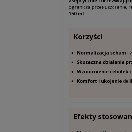
aseptycznie i orzeźwiając
ogranicza przetłuszczanie, 
150 ml
.
Korzyści
Normalizacja sebum
i 
Skuteczne działanie p
Wzmocnienie cebulek
i
Komfort i ukojenie
deli
Efekty stosowan