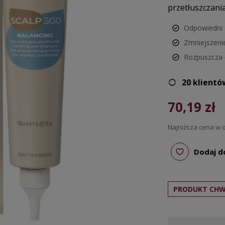
przetłuszczania
Odpowiedni 
Zmniejszeni
Rozpuszcza 
20 klientó
70,19 zł
Najniższa cena w o
Dodaj d
PRODUKT CHW