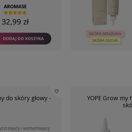
AROMASE
32,99 zł
SKÓRA WRAŻLIWA
DODAJ DO KOSZYKA
SKÓRA SUCHA
favorite_border
y do skóry głowy -
YOPE Grow my ha
skó
yszczający i wzmacniający