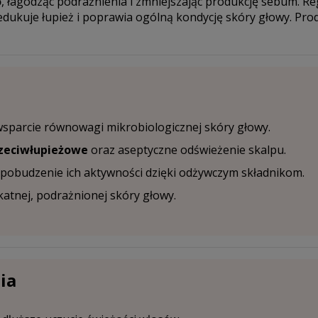
o
, łagodząc podrażnienia i zmniejszając produkcję sebum. R
redukuje łupież i poprawia ogólną kondycję skóry głowy. Pr
wsparcie równowagi mikrobiologicznej skóry głowy.
rzeciwłupieżowe
oraz aseptyczne odświeżenie skalpu.
 pobudzenie ich aktywności dzięki odżywczym składnikom.
katnej, podrażnionej skóry głowy.
ia