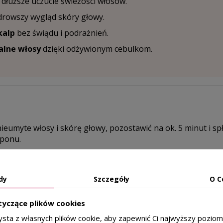
 dłuższe uczucie świeżości włosów.
drowszy wygląd skóry głowy.
kalp
bez świądu i podrażnień.
talne włosy
dzięki odżywionym cebulkom.
ieumyte włosy i skórę głowy, pozostawić na ok. 5 minut i sp
ponu.
dy
Szczegóły
O C
, Glycerin, PEG-7 Glyceryl Cocoate, Sodium Polyacryloyldimet
tyczące plików cookies
grance), PPG-26-Buteth-26, PEG-40 Hydrogenated Castor Oil
ysta z własnych plików cookie, aby zapewnić Ci najwyższy pozio
inus Officinalis Leaf Extract, Salvia officinalis Extract, Nastu