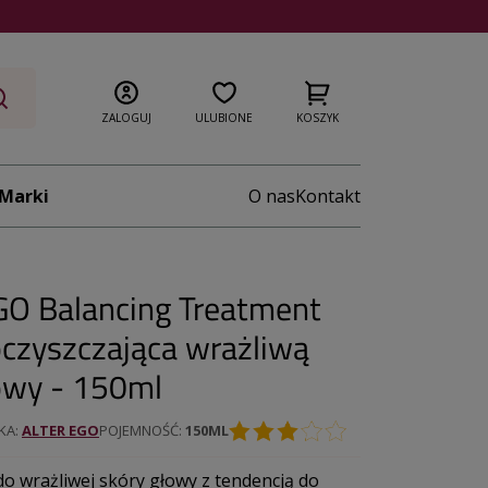
ZALOGUJ
ULUBIONE
KOSZYK
Marki
O nas
Kontakt
O Balancing Treatment
oczyszczająca wrażliwą
owy - 150ml
KA
ALTER EGO
POJEMNOŚĆ
150ML
o wrażliwej skóry głowy z tendencją do