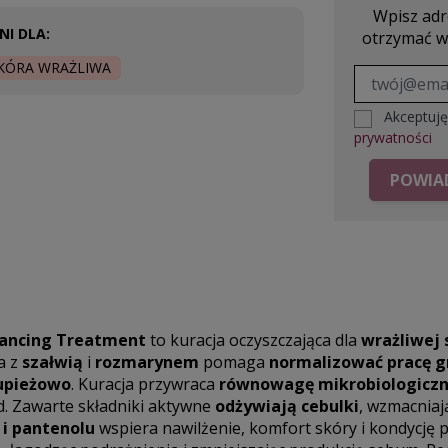
Wpisz adre
I DLA:
otrzymać w
KÓRA WRAŻLIWA
Akceptuj
prywatności
POWIAD
lancing Treatment
to kuracja oczyszczająca dla
wrażliwej 
a z
szałwią
i
rozmarynem
pomaga
normalizować pracę g
upieżowo
. Kuracja przywraca
równowagę mikrobiologicz
d. Zawarte składniki aktywne
odżywiają cebulki
, wzmacniaj
 i pantenolu
wspiera nawilżenie, komfort skóry i kondycję p