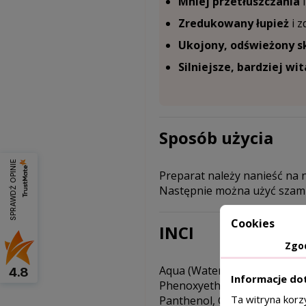
Mniej przetłuszczania
i
Zredukowany łupież
i z
Ukojony, odświeżony s
Silniejsze, bardziej wi
Sposób użycia
SPRAWDŹ OPINIE
Preparat należy nanieść na n
Następnie można użyć szam
Cookies
INCI
Zgo
Aqua (Water), Alcohol Denat.
4.8
Informacje do
Phenoxyethanol, Parfum (Fra
Ta witryna korz
Panthenol, Citric Acid, Rosmar