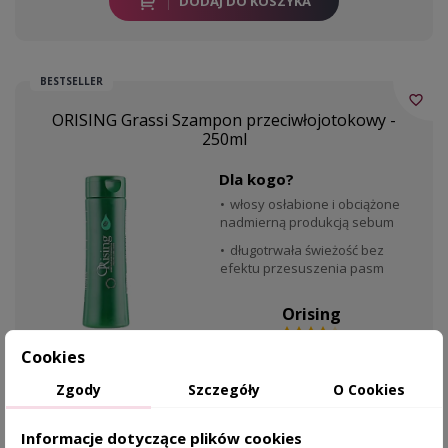
DODAJ DO KOSZYKA
BESTSELLER
favorite_border
ORISING Grassi Szampon przeciwłojotokowy -
250ml
Dla kogo?
włosy osłabione i obciążone
nadmierną produkcją sebum
długotrwała świeżość bez
efektu przesuszenia pasm
Orising
89,00 zł
SKÓRA TŁUSTA
Cookies
Zgody
Szczegóły
O Cookies
DODAJ DO KOSZYKA
Informacje dotyczące plików cookies