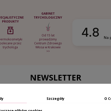
GABINET
PECJALISTYCZNE
TRYCHOLOGICZNY
PRODUKTY
4.8
Od 15 lat
Na 
Dermokosmetyki
prowadzimy
polecane przez
Centrum Zdrowego
trychologa
Włosa w Krakowie
>>
NEWSLETTER
Zapisz się do newslettera i odbierz rabat -5%
dy
Szczegóły
O C
tyczące plików cookies