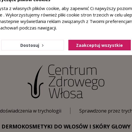
ysta z własnych plików cookie, aby zapewnić Ci najwyższy pozio
Zapisuję się
ie . Wykorzystujemy również pliki cookie stron trzecich w celu ul
a nastepnie wyświetlania reklam związanych z Twoimi preferencja
Możesz zrezygnować w każdej chwili. Wpisując adres
zachowań podczas nawigacji.
email wyrażasz zgodę na otrzymywanie drogą mailową
informacji handlowej od administratora, zgodnie z
Polityką prywatności
Dostosuj
Zaakceptuj wszystkie
 doświadczenia w trychologii
Sprawdzone przez tryc
DERMOKOSMETYKI DO WŁOSÓW I SKÓRY GŁOWY