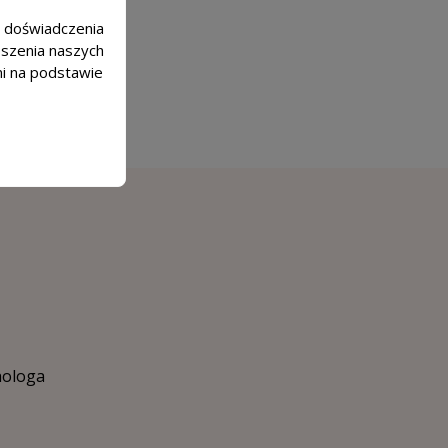
m doświadczenia
epszenia naszych
mi na podstawie
hologa