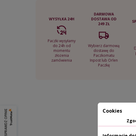
DARMOWA
WYSYŁKA 24H
DOSTAWA OD
S
249 ZŁ
Paczki wysyłamy
do 24h od
Wybierz darmową
momentu
dostawę do
złożenia
Paczkomatu
zamówienia
Inpost lub Orlen
Paczkę
Cookies
SPRAWDŹ OPINIE
Zgo
Informacje do