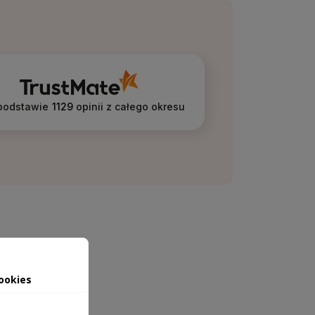
podstawie
1129
opinii
z całego okresu
ookies