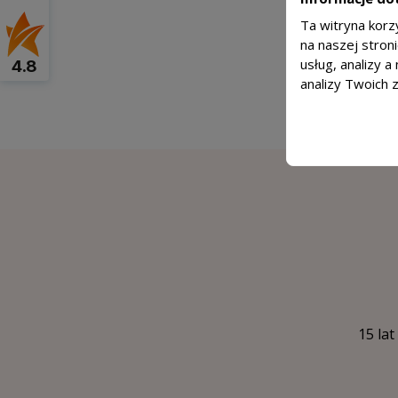
Ta witryna korz
na naszej stron
usług, analizy 
4.8
analizy Twoich 
15 lat