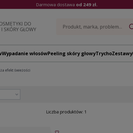
Darmowa dostawa
od 249 zł.
OSMETYKI DO
I SKÓRY GŁOWY
w
Wypadanie włosów
Peeling skóry głowy
TrychoZestawy
ża efekt świeżości
Liczba produktów: 1
favorite_border