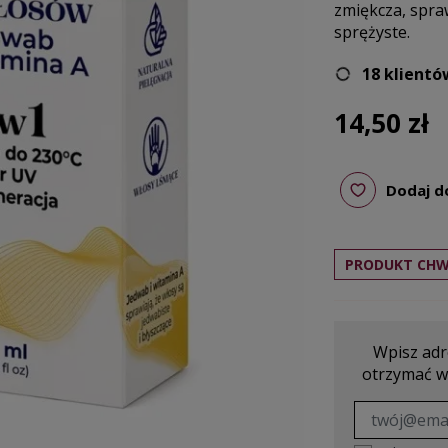
zmiękcza, spraw
sprężyste.
18 klientó
14,50 zł
Dodaj d
PRODUKT CHW
Wpisz adre
otrzymać w