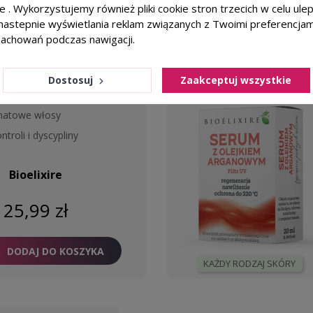
ie . Wykorzystujemy również pliki cookie stron trzecich w celu ul
a nastepnie wyświetlania reklam związanych z Twoimi preferencja
favorite_border
zachowań podczas nawigacji.
arna 250ml
BIOELIXIRE S
argano
Dostosuj
Zaakceptuj wszystkie
 matowe włosy
troli i dyscypliny
Bioelixire
25,99 zł
DODAJ DO KOSZYKA
KAŻDY RODZAJ SKÓRY