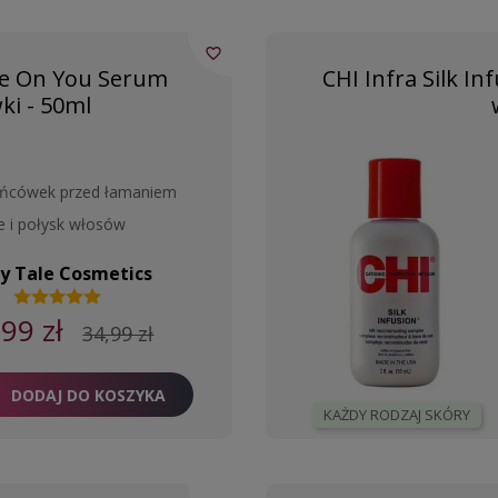
favorite_border
e On You Serum
CHI Infra Silk I
ki - 50ml
ońcówek przed łamaniem
e i połysk włosów
ry Tale Cosmetics
,99 zł
34,99 zł
DODAJ DO KOSZYKA
KAŻDY RODZAJ SKÓRY