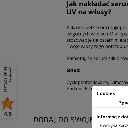
Jak nakładać ser
UV na włosy?
Kilka kropel serum (najlepie
wilgotnych włosach. Dla lep
stosować je na ostatnim etapi
Twoje włosy tego potrzebują
Pamiętaj, że serum silikono
SPRAWDŹ OPINIE
Skład:
Cyclopentasiloxane, Dimethico
Parfum, Ethylhexyl Methoxy
Cookies
Zgo
4.8
Informacje do
DODAJ DO SWOJEJ KURACJI
Ta witryna korz