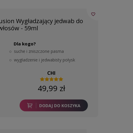
favorite_border
nfusion Wygładzający jedwab do
włosów - 59ml
Dla kogo?
suche i zniszczone pasma
wygładzenie i jedwabisty połysk
CHI
49,99 zł
DODAJ DO KOSZYKA