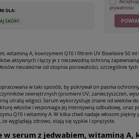
Akceptuj
prywatności
I DLA:
POWIAD
AJ SKÓRY
m, witaminą A, koenzymem Q10 i filtrem UV Bioelixire 50 ml
ików aktywnych i łączy je z niezawodną ochroną zapewnianą 
łosów niezależnie od stopnia porowatości, szczególnie tych 
opracowana w taki sposób, by pokrywał on pasma ochronnym
zynników zewnętrznych (promieni UV, zanieczyszczeń, wysok
rną utratą wilgoci. Serum wykorzystuje znane od wieków d
ukturę włosów i wspomaga jej intensywną odbudowę, oraz p
ymu Q10 i witaminy A. W kilka chwil nadaje włosom piękny p
 że wyglądają zdrowo, stają się sypkie i sprężyste.
e w serum z jedwabiem, witaminą A,