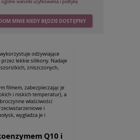
ę
ogólne warunki użytkowania
i
politykę
OM MNIE KIEDY BĘDZIE DOSTĘPNY
 wykorzystuje odżywiające
przez lekkie silikony. Nadaje
szorstkich, zniszczonych,
 filmem, zabezpieczając je
ich i niskich temperatur), a
obroczynne właściwości
rzeciwstarzeniowe i
ołysk, wygładza je i
 koenzymem Q10 i