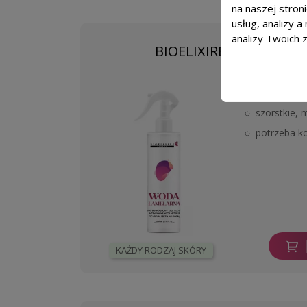
na naszej stron
usług, analizy 
analizy Twoich 
BIOELIXIRE Woda lamel
Dla kogo?
szorstkie,
potrzeba kon
KAŻDY RODZAJ SKÓRY