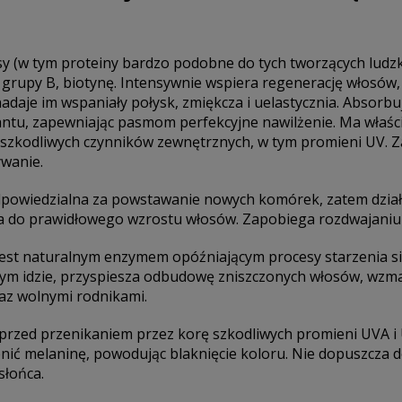
 (w tym proteiny bardzo podobne do tych tworzących ludzkie 
i z grupy B, biotynę. Intensywnie wspiera regenerację włosów
nadaje im wspaniały połysk, zmiękcza i uelastycznia. Absorbu
ntu, zapewniając pasmom perfekcyjne nawilżenie. Ma właśc
szkodliwych czynników zewnętrznych, w tym promieni UV. Z
ywanie.
 odpowiedzialna za powstawanie nowych komórek, zatem dział
a do prawidłowego wzrostu włosów. Zapobiega rozdwajaniu s
jest naturalnym enzymem opóźniającym procesy starzenia s
tym idzie, przyspiesza odbudowę zniszczonych włosów, wzmac
az wolnymi rodnikami.
y przed przenikaniem przez korę szkodliwych promieni UVA i
lenić melaninę, powodując blaknięcie koloru. Nie dopuszcza
słońca.