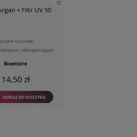
favorite_border
rgan + Filtr UV 50
iszczone końcówki
adzające i zabezpieczające
Bioelixire
14,50 zł
DODAJ DO KOSZYKA