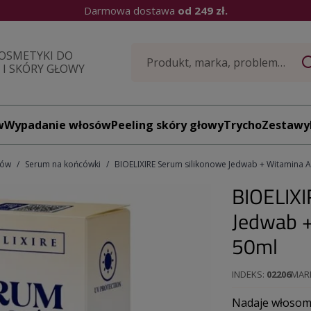
Darmowa dostawa
od 249 zł.
OSMETYKI DO
I SKÓRY GŁOWY
w
Wypadanie włosów
Peeling skóry głowy
TrychoZestawy
sów
Serum na końcówki
BIOELIXIRE Serum silikonowe Jedwab + Witamina A 
BIOELIXI
Jedwab +
50ml
INDEKS
02206
MAR
Nadaje włosom 