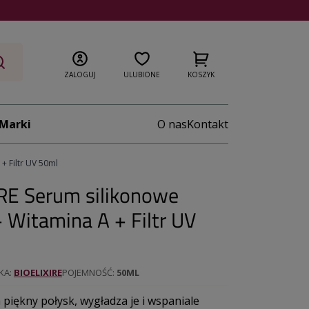
ZALOGUJ
ULUBIONE
KOSZYK
Marki
O nas
Kontakt
+ Filtr UV 50ml
RE Serum silikonowe
 Witamina A + Filtr UV
KA
BIOELIXIRE
POJEMNOŚĆ
50ML
piękny połysk, wygładza je i wspaniale