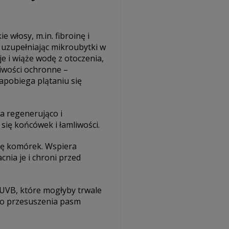
włosy, m.in. fibroinę i
, uzupełniając mikroubytki w
je i wiąże wodę z otoczenia,
iwości ochronne –
apobiega plątaniu się
a regenerująco i
ię końcówek i łamliwości.
ię komórek. Wspiera
nia je i chroni przed
 UVB, które mogłyby trwale
 do przesuszenia pasm