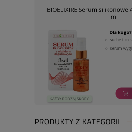
BIOELIXIRE Serum silikonowe A
ml
Dla kogo?
suche i zn
serum wygł
KAŻDY RODZAJ SKÓRY
PRODUKTY Z KATEGORII