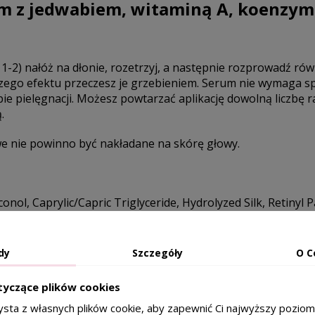
um z jedwabiem, witaminą A, koenzym
j 1-2) nałóż na dłonie, rozetrzyj, a następnie rozprowadź r
szego efektu przeczesz je grzebieniem. Serum nie wymaga spł
e pielęgnacji. Możesz powtarzać aplikację dowolną liczbę raz
.
we nie powinno być nakładane na skórę głowy.
nol, Caprylic/Capric Triglyceride, Hydrolyzed Silk, Retinyl 
cinnamate, Tocopherol
dy
Szczegóły
O C
tyczące plików cookies
ysta z własnych plików cookie, aby zapewnić Ci najwyższy pozio