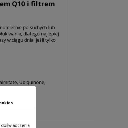
em Q10 i filtrem
ównomiernie po suchych lub
ukiwania, dlatego najlepiej
y w ciągu dnia, jeśli tylko
Palmitate, Ubiquinone,
ookies
m doświadczenia