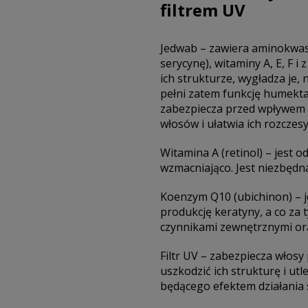
filtrem UV
Jedwab – zawiera aminokwasy
serycynę), witaminy A, E, F 
ich strukturze, wygładza je, 
pełni zatem funkcję humekta
zabezpiecza przed wpływem 
włosów i ułatwia ich rozczes
Witamina A (retinol) – jest
wzmacniająco. Jest niezbędn
Koenzym Q10 (ubichinon) – 
produkcję keratyny, a co za 
czynnikami zewnętrznymi or
Filtr UV – zabezpiecza włos
uszkodzić ich strukturę i ut
będącego efektem działania 