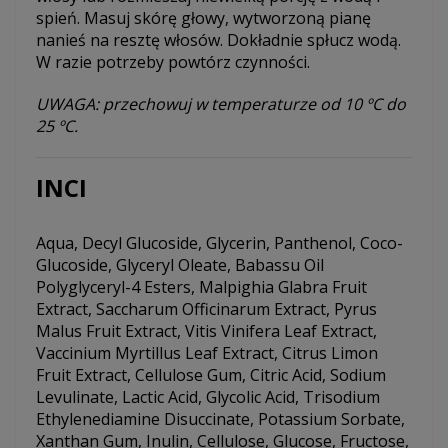
spień. Masuj skórę głowy, wytworzoną pianę
nanieś na resztę włosów. Dokładnie spłucz wodą.
W razie potrzeby powtórz czynności.
UWAGA: przechowuj w temperaturze od 10 ºC do
25 ºC.
INCI
Aqua, Decyl Glucoside, Glycerin, Panthenol, Coco-
Glucoside, Glyceryl Oleate, Babassu Oil
Polyglyceryl-4 Esters, Malpighia Glabra Fruit
Extract, Saccharum Officinarum Extract, Pyrus
Malus Fruit Extract, Vitis Vinifera Leaf Extract,
Vaccinium Myrtillus Leaf Extract, Citrus Limon
Fruit Extract, Cellulose Gum, Citric Acid, Sodium
Levulinate, Lactic Acid, Glycolic Acid, Trisodium
Ethylenediamine Disuccinate, Potassium Sorbate,
Xanthan Gum, Inulin, Cellulose, Glucose, Fructose,