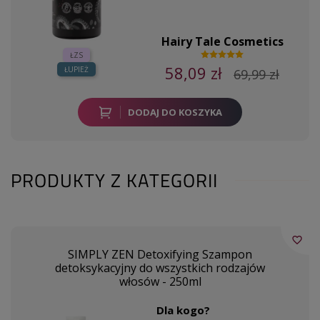
Hairy Tale Cosmetics
ŁZS
58,09 zł
ŁUPIEŻ
69,99 zł
DODAJ DO KOSZYKA
PRODUKTY Z KATEGORII
favorite_border
SIMPLY ZEN Detoxifying Szampon
detoksykacyjny do wszystkich rodzajów
włosów - 250ml
Dla kogo?