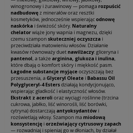
winogronowy i żurawinowy — pomaga
rozpuścić
nadbudowę
z minerałów oraz resztki
kosmetyków, jednocześnie wspierając
odnowę
naskórka
i świeżość skóry.
Naturalny
chelator
wiąże jony wapnia i magnezu, dzięki
czemu szampon
skuteczniej oczyszcza
i
przeciwdziała matowieniu włosów. Działanie
kwasów równoważy duet
nawilżaczy
: gliceryna i
pantenol
, a także
arginina, glukoza i inulina
,
które dbają o komfort skóry i miękkość pasm.
Łagodne substancje myjące
oczyszczają bez
przesuszenia, a
Glyceryl Oleate
i
Babassu Oil
Polyglyceryl-4 Esters
działają kondycjonująco,
wspierając gładkość i elastyczność włosów.
Ekstrakt z aceroli
oraz wyciągi roślinne (trzcina
cukrowa, jabłko, liść winorośli, liść borówki,
cytryna) dostarczają
antyoksydantów
i
rozświetlają włosy. Szampon ma
miodową
konsystencję
i
orzeźwiający cytrusowy zapach
— rozwadniaj i spieniaj go w dłoniach, by działał