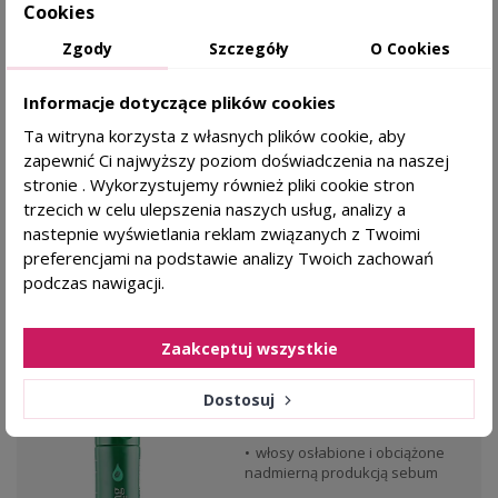
Cookies
dla mężczyzn
Zgody
Szczegóły
O Cookies
Informacje dotyczące plików cookies
MonRin
Ta witryna korzysta z własnych plików cookie, aby
55,90 zł
zapewnić Ci najwyższy poziom doświadczenia na naszej
KAŻDY RODZAJ SKÓRY
stronie . Wykorzystujemy również pliki cookie stron
trzecich w celu ulepszenia naszych usług, analizy a
DODAJ DO KOSZYKA
nastepnie wyświetlania reklam związanych z Twoimi
preferencjami na podstawie analizy Twoich zachowań
podczas nawigacji.
BESTSELLER
favorite_border
Zaakceptuj wszystkie
ORISING Grassi Szampon przeciwłojotokowy -
250ml
Dostosuj
Dla kogo?
włosy osłabione i obciążone
nadmierną produkcją sebum