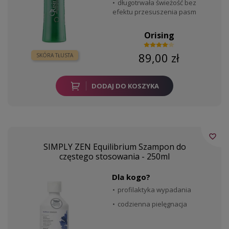
długotrwała świeżość bez
efektu przesuszenia pasm
Orising
89,00 zł
SKÓRA TŁUSTA
DODAJ DO KOSZYKA
favorite_border
SIMPLY ZEN Equilibrium Szampon do
częstego stosowania - 250ml
Dla kogo?
profilaktyka wypadania
codzienna pielęgnacja