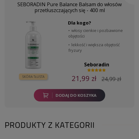
SEBORADIN Pure Balance Balsam do włosów
przetłuszczających się - 400 ml
Dla kogo?
włosy cienkie i pozbawione
objętości
lekkość i większa objętość
fryzury
Seboradin
21,99 zł
SKÓRA TŁUSTA
24,99 zł
DODAJ DO KOSZYKA
PRODUKTY Z KATEGORII