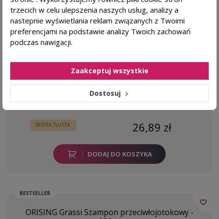
favorite_border
trzecich w celu ulepszenia naszych usług, analizy a
YOPE Balance my hair Szampon do włosów
przetłuszczających się - 300ml
nastepnie wyświetlania reklam związanych z Twoimi
preferencjami na podstawie analizy Twoich zachowań
Dla kogo?
podczas nawigacji.
włosy przetłuszczające się
dłuższa świeżość
Zaakceptuj wszystkie
Dostosuj
YOPE
26,89 zł
SKÓRA TŁUSTA
DODAJ DO KOSZYKA
BESTSELLER
favorite_border
ORISING Grassi Szampon przeciwłojotokowy -