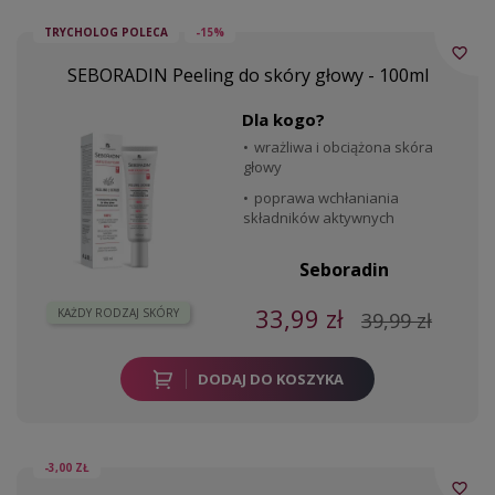
TRYCHOLOG POLECA
-15%
favorite_border
SEBORADIN Peeling do skóry głowy - 100ml
Dla kogo?
wrażliwa i obciążona skóra
głowy
poprawa wchłaniania
składników aktywnych
Seboradin
33,99 zł
KAŻDY RODZAJ SKÓRY
39,99 zł
DODAJ DO KOSZYKA
-3,00 ZŁ
favorite_border