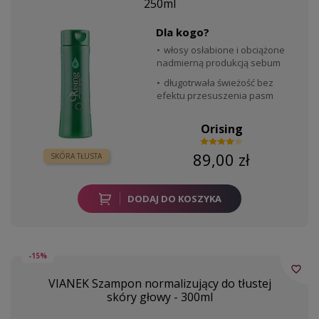
250ml
Dla kogo?
włosy osłabione i obciążone
nadmierną produkcją sebum
długotrwała świeżość bez
efektu przesuszenia pasm
Orising
89,00 zł
SKÓRA TŁUSTA
DODAJ DO KOSZYKA
-15%
favorite_border
VIANEK Szampon normalizujący do tłustej
skóry głowy - 300ml