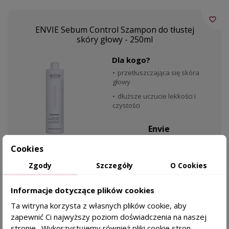
favorite_border
ENVIE Sebum Control Szampon do tłustej
skóry głowy - 250ml
Dla kogo?
przetłuszczająca się skóra
głowy
dłuższe uczucie lekkości i
czystości
Envie
Cookies
34,45 zł
SKÓRA TŁUSTA
Zgody
Szczegóły
O Cookies
DODAJ DO KOSZYKA
Informacje dotyczące plików cookies
Ta witryna korzysta z własnych plików cookie, aby
zapewnić Ci najwyższy poziom doświadczenia na naszej
stronie . Wykorzystujemy również pliki cookie stron