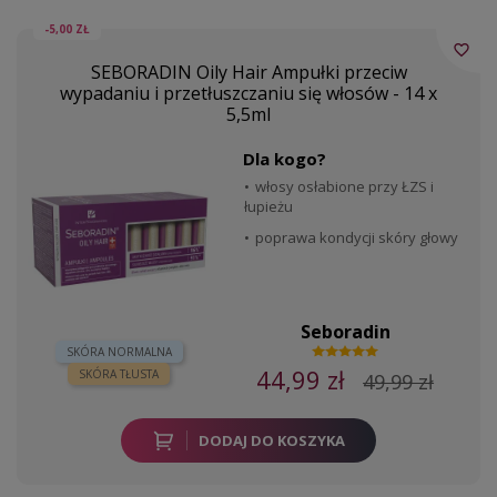
-5,00 ZŁ
favorite_border
SEBORADIN Oily Hair Ampułki przeciw
wypadaniu i przetłuszczaniu się włosów - 14 x
5,5ml
Dla kogo?
włosy osłabione przy ŁZS i
łupieżu
poprawa kondycji skóry głowy
Seboradin
SKÓRA NORMALNA
44,99 zł
SKÓRA TŁUSTA
49,99 zł
DODAJ DO KOSZYKA