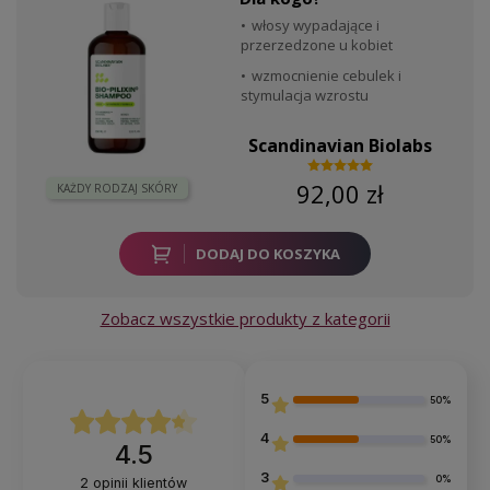
włosy wypadające i
przerzedzone u kobiet
wzmocnienie cebulek i
stymulacja wzrostu
Scandinavian Biolabs
92,00 zł
KAŻDY RODZAJ SKÓRY
DODAJ DO KOSZYKA
Zobacz wszystkie produkty z kategorii
5
50%
4
50%
4.5
3
0%
2
opinii klientów