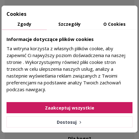
Dla kogo?
Cookies
nadmierne wypadanie
Zgody
Szczegóły
O Cookies
zmiany hormonalne
Informacje dotyczące plików cookies
Ta witryna korzysta z własnych plików cookie, aby
Mediceuticals
zapewnić Ci najwyższy poziom doświadczenia na naszej
stronie . Wykorzystujemy również pliki cookie stron
124,00 zł
KAŻDY RODZAJ SKÓRY
trzecich w celu ulepszenia naszych usług, analizy a
nastepnie wyświetlania reklam związanych z Twoimi
preferencjami na podstawie analizy Twoich zachowań
DODAJ DO KOSZYKA
podczas nawigacji.
Zaakceptuj wszystkie
favorite_border
SCANDINAVIAN BIOLABS Szampon
Dostosuj
wzmacniający włosy dla kobiet - 250ml
Dla kogo?