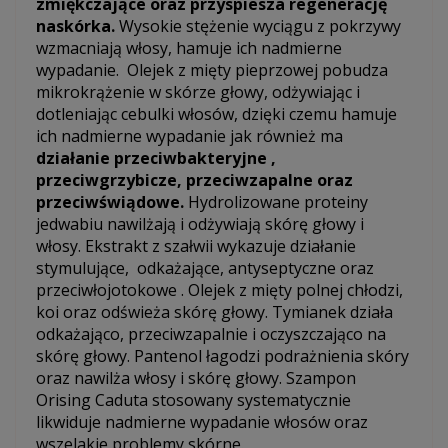
zmiękczające oraz przyspiesza regenerację
naskórka.
Wysokie stężenie wyciągu z pokrzywy
wzmacniają włosy, hamuje ich nadmierne
wypadanie. Olejek z mięty pieprzowej pobudza
mikrokrążenie w skórze głowy, odżywiając i
dotleniając cebulki włosów, dzięki czemu hamuje
ich nadmierne wypadanie jak również ma
działanie przeciwbakteryjne ,
przeciwgrzybicze, przeciwzapalne oraz
przeciwświądowe.
Hydrolizowane proteiny
jedwabiu nawilżają i odżywiają skórę głowy i
włosy. Ekstrakt z szałwii wykazuje działanie
stymulujące, odkażające, antyseptyczne oraz
przeciwłojotokowe . Olejek z mięty polnej chłodzi,
koi oraz odświeża skórę głowy. Tymianek działa
odkażająco, przeciwzapalnie i oczyszczająco na
skórę głowy. Pantenol łagodzi podrażnienia skóry
oraz nawilża włosy i skórę głowy. Szampon
Orising Caduta stosowany systematycznie
likwiduje nadmierne wypadanie włosów oraz
wszelakie problemy skórne.