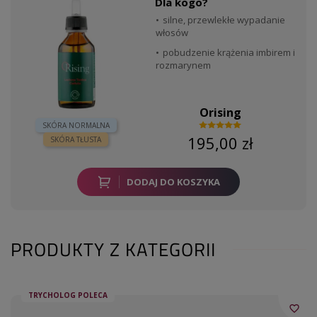
Dla kogo?
silne, przewlekłe wypadanie
włosów
pobudzenie krążenia imbirem i
rozmarynem
Orising
SKÓRA NORMALNA
195,00 zł
SKÓRA TŁUSTA
DODAJ DO KOSZYKA
PRODUKTY Z KATEGORII
TRYCHOLOG POLECA
favorite_border