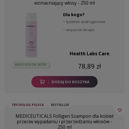
wzmacniający włosy - 250 ml
Dla kogo?
łysienie androgenowe
wsparcie terapii
Health Labs Care
78,89 zł
KAŻDY RODZAJ SKÓRY
DODAJ DO KOSZYKA
TRYCHOLOG POLECA
BESTSELLER
favorite_border
MEDICEUTICALS Folligen Szampon dla kobiet
przeciw wypadaniu i przerzedzaniu włosów -
250 ml