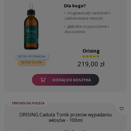
Dla kogo?
zrogowaciały naskórek i
zablokowane mieszki
głębokie oczyszczenie i
złuszczenie
Orising
SKÓRA NORMALNA
219,00 zł
SKÓRA TŁUSTA
DODAJ DO KOSZYKA
TRYCHOLOG POLECA
favorite_border
ORISING Caduta Tonik przeciw wypadaniu
włosów - 100ml