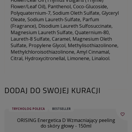
Flower/Leaf Oil), Panthenol, Coco-Glucoside,
Polyquaternium-7, Sodium Oleth Sulfate, Glyceryl
Oleate, Sodium Laureth-Sulfate, Parfum
(Fragrance), Disodium Laureth Sulfosuccinate,
Magnesium Laureth Sulfate, Quaternium-80,
Laureth-8 Sulfate, Caramel, Magnesium Oleth
Sulfate, Propylene Glycol, Methylisothiazolinone,
Methylchloroisothiazolinone, Amyl Cinnamal,
Citral, Hydroxycitronellal, Limonene, Linalool.
DODAJ DO SWOJEJ KURACJI
TRYCHOLOG POLECA
BESTSELLER
favorite_border
ORISING Energetica D Wzmacniający peeling
do skóry głowy - 150ml