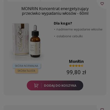
favorite_border
MONRIN Koncentrat energetyzujący
przeciwko wypadaniu włosów - 60ml
Dla kogo?
nadmierne wypadanie włosów
osłabione cebulki
MonRin
SKÓRA NORMALNA
99,80 zł
SKÓRA TŁUSTA
DODAJ DO KOSZYKA
favorite_border