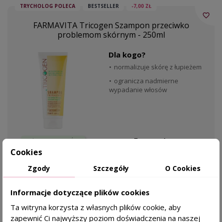
TRYCHOLOG POLECA
BESTSELLER
-7,00 ZŁ
favorite_border
FARMAVITA Tricogen Szampon przeciwko
problemom skórnym - 250ml
Dla kogo?
normalizuje skórę z łupieżem
ogranicza nadmierne
wypadanie włosów
Farmavita
KAŻDY RODZAJ SKÓRY
Cookies
ŁUPIEŻ
42,99 zł
SKÓRA TŁUSTA
49,99 zł
Zgody
Szczegóły
O Cookies
DODAJ DO KOSZYKA
Informacje dotyczące plików cookies
Ta witryna korzysta z własnych plików cookie, aby
zapewnić Ci najwyższy poziom doświadczenia na naszej