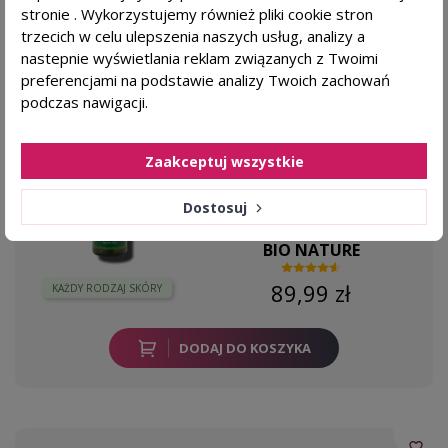
stronie . Wykorzystujemy również pliki cookie stron
TRYCHOLOG POLECA
BESTSELLER
trzecich w celu ulepszenia naszych usług, analizy a
favorite_border
BIONATURE Szampon na porost włosów
nastepnie wyświetlania reklam związanych z Twoimi
faktor wzrostu - 250ml
preferencjami na podstawie analizy Twoich zachowań
podczas nawigacji.
Dla kogo?
przerzedzenie włosów
Zaakceptuj wszystkie
pobudzenie wzrostu włosów
Dostosuj
BIO NATURE
89,99 zł
KAŻDY RODZAJ SKÓRY
DODAJ DO KOSZYKA
favorite_border