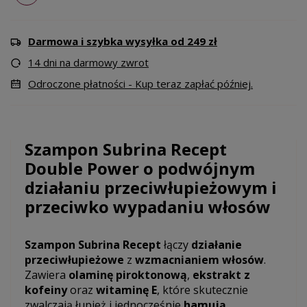
Darmowa i szybka wysyłka od 249 zł
14 dni na darmowy zwrot
Odroczone płatności - Kup teraz zapłać później.
Szampon Subrina Recept
Double Power o podwójnym
działaniu przeciwłupieżowym i
przeciwko wypadaniu włosów
Szampon Subrina Recept
łączy
działanie
przeciwłupieżowe
z
wzmacnianiem włosów
.
Zawiera
olaminę piroktonową
,
ekstrakt z
kofeiny
oraz
witaminę E
, które skutecznie
zwalczają łupież i jednocześnie
hamują