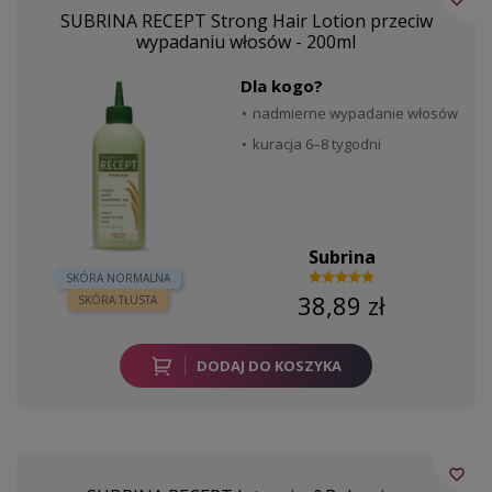
SUBRINA RECEPT Strong Hair Lotion przeciw
wypadaniu włosów - 200ml
Dla kogo?
nadmierne wypadanie włosów
kuracja 6–8 tygodni
Subrina
SKÓRA NORMALNA
38,89 zł
SKÓRA TŁUSTA
DODAJ DO KOSZYKA
favorite_border