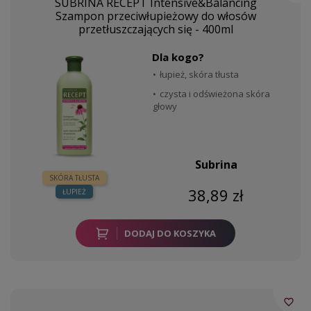
SUBRINA RECEPT Intensive&Balancing
Szampon przeciwłupieżowy do włosów
przetłuszczających się - 400ml
Dla kogo?
łupież, skóra tłusta
czysta i odświeżona skóra
głowy
Subrina
SKÓRA TŁUSTA
38,89 zł
ŁUPIEŻ
DODAJ DO KOSZYKA
favorite_border