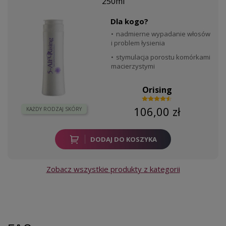
250ml
Dla kogo?
nadmierne wypadanie włosów
i problem łysienia
stymulacja porostu komórkami
macierzystymi
Orising
106,00 zł
KAŻDY RODZAJ SKÓRY
DODAJ DO KOSZYKA
Zobacz wszystkie produkty z kategorii