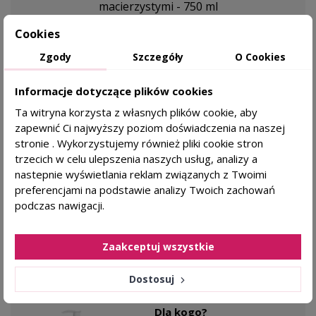
macierzystymi - 750 ml
Cookies
Dla kogo?
wypadanie włosów i utrata
Zgody
Szczegóły
O Cookies
gęstości
ochrona przeciwstarzeniowa
Informacje dotyczące plików cookies
komórkami macierzystymi
Ta witryna korzysta z własnych plików cookie, aby
zapewnić Ci najwyższy poziom doświadczenia na naszej
Orising
stronie . Wykorzystujemy również pliki cookie stron
245,00 zł
trzecich w celu ulepszenia naszych usług, analizy a
KAŻDY RODZAJ SKÓRY
nastepnie wyświetlania reklam związanych z Twoimi
preferencjami na podstawie analizy Twoich zachowań
DODAJ DO KOSZYKA
podczas nawigacji.
Zaakceptuj wszystkie
favorite_border
Dostosuj
BIONIGREE Szampon do włosów - 250ml
Dla kogo?