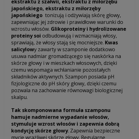
ekstraktu z szałwii, ekstraktu z miłorzębu
japońskiego, ekstraktu z miłorzęby
japońskiego
tonizują i odżywiają skórę głowy,
zapewniając jej zdrowie i prawidłowe warunki do
wzrostu włosów.
Glikoproteiny i hydrolizowane
proteiny soi
odbudowują i wzmacniają włosy,
sprawiają, że włosy stają się mocniejsze.
Kwas
salicylow
y zawarty w szamponie dodatkowo
usuwa nadmiar gromadzącego się naskórka na
skórze głowy i w mieszkach włosowych, dzięki
czemu wspomaga wchłanianie pozostałych
składników aktywnych. Szampon posiada pH
fizjologiczne do pH skóry głowy, dzięki czemu
pozwala na zachowanie równowagi biologicznej
skalpu.
Tak skomponowana formuła szamponu
hamuje nadmierne wypadanie włosów,
stymuluje wzrost włosów i zapewnia dobrą
kondycję skórze głowy
. Zapewnia bezpieczne
mycie wrażliwej skórze głowy. Regularne