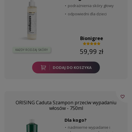
podrażnienia skóry głowy
odpowiedni dla dzieci
Bionigree
59,99 zł
KAŻDY RODZAJ SKÓRY
DODAJ DO KOSZYKA
favorite_border
ORISING Caduta Szampon przeciw wypadaniu
włosów - 750ml
Dla kogo?
nadmierne wypadanie i