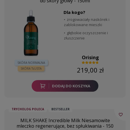
do skóry głowy - 150ml
Dla kogo?
zrogowaciały naskórek i
zablokowane mieszki
głębokie oczyszczenie i
złuszczenie
Orising
SKÓRA NORMALNA
219,00 zł
SKÓRA TŁUSTA
DODAJ DO KOSZYKA
TRYCHOLOG POLECA
BESTSELLER
favorite_border
MILK SHAKE Incredible Milk Niesamowite
mleczko regenerujące, bez spłukiwania - 150