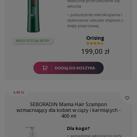
widoczne przerzedzanie się
włosów
pobudzenie mikrokrążenia i
dotlenienie cebulek olejkiem z
mięty pieprzowej
Orising
KAŻDY RODZAJ SKÓRY
199,00 zł
DODAJ DO KOSZYKA
-5,00 ZŁ
favorite_border
SEBORADIN Mama Hair Szampon
wzmacniający dla kobiet w ciąży i karmiących -
400 ml
Dla kogo?
wypadanie włosów po ciąży