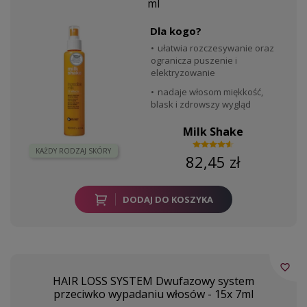
ml
Dla kogo?
ułatwia rozczesywanie oraz
ogranicza puszenie i
elektryzowanie
nadaje włosom miękkość,
blask i zdrowszy wygląd
Milk Shake
KAŻDY RODZAJ SKÓRY
82,45 zł
DODAJ DO KOSZYKA
favorite_border
HAIR LOSS SYSTEM Dwufazowy system
przeciwko wypadaniu włosów - 15x 7ml