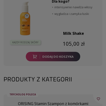
Dla kogo?
intensywnie nawilża włosy
wygładza i zamyka łuski
Milk Shake
105,00 zł
KAŻDY RODZAJ SKÓRY
DODAJ DO KOSZYKA
PRODUKTY Z KATEGORII
TRYCHOLOG POLECA
favorite_border
ORISING Stamin Szampon z komórkami