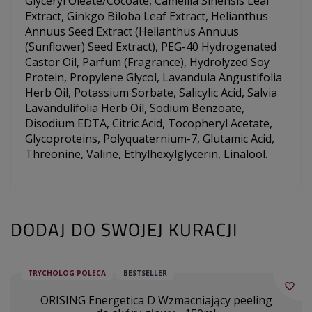
Glyceryl Oleate/Cocoate, Camellia Sinensis Leaf
Extract, Ginkgo Biloba Leaf Extract, Helianthus
Annuus Seed Extract (Helianthus Annuus
(Sunflower) Seed Extract), PEG-40 Hydrogenated
Castor Oil, Parfum (Fragrance), Hydrolyzed Soy
Protein, Propylene Glycol, Lavandula Angustifolia
Herb Oil, Potassium Sorbate, Salicylic Acid, Salvia
Lavandulifolia Herb Oil, Sodium Benzoate,
Disodium EDTA, Citric Acid, Tocopheryl Acetate,
Glycoproteins, Polyquaternium-7, Glutamic Acid,
Threonine, Valine, Ethylhexylglycerin, Linalool.
DODAJ DO SWOJEJ KURACJI
TRYCHOLOG POLECA
BESTSELLER
favorite_border
ORISING Energetica D Wzmacniający peeling