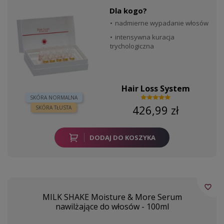
Dla kogo?
nadmierne wypadanie włosów
intensywna kuracja
trychologiczna
Hair Loss System
SKÓRA NORMALNA
426,99 zł
SKÓRA TŁUSTA
DODAJ DO KOSZYKA
favorite_border
MILK SHAKE Moisture & More Serum
nawilżające do włosów - 100ml