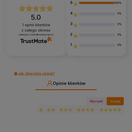
5
100%
4
0%
5.0
3
0%
1
opinii klientów
z całego okresu
2
0%
zebranych i zweryfikowanych przez
1
0%
Jak zbieramy opinie?
Opinie klientów
Wyczyść
Szukaj