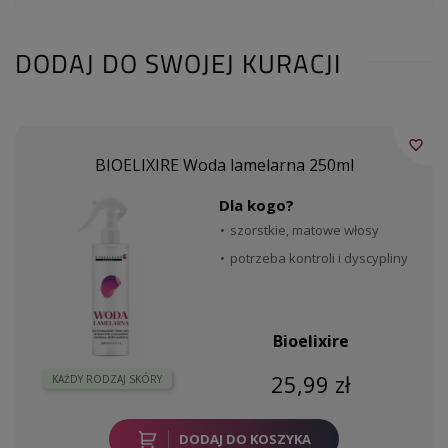
DODAJ DO SWOJEJ KURACJI
favorite_border
BIOELIXIRE Woda lamelarna 250ml
Dla kogo?
szorstkie, matowe włosy
potrzeba kontroli i dyscypliny
Bioelixire
25,99 zł
KAŻDY RODZAJ SKÓRY
DODAJ DO KOSZYKA