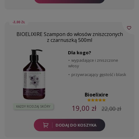
-3,00 ZŁ
favorite_border
BIOELIXIRE Szampon do włosów zniszczonych
z czarnuszką 500ml
Dla kogo?
wypadające i zniszczone
włosy
przywracający gęstość i blask
Bioelixire
19,00 zł
KAŻDY RODZAJ SKÓRY
22,00 zł
DODAJ DO KOSZYKA