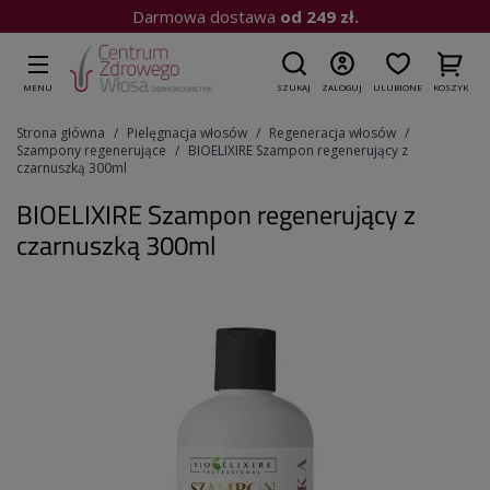
Kup do 15:00
| Wysyłka dziś
MENU
SZUKAJ
ZALOGUJ
ULUBIONE
KOSZYK
Strona główna
Pielęgnacja włosów
Regeneracja włosów
Szampony regenerujące
BIOELIXIRE Szampon regenerujący z
czarnuszką 300ml
BIOELIXIRE Szampon regenerujący z
czarnuszką 300ml