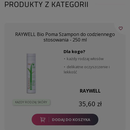
PRODUKTY Z KATEGORII
favorite_border
RAYWELL Bio Poma Szampon do codziennego
stosowania - 250 ml
Dla kogo?
każdy rodzaj włosów
delikatne oczyszczenie i
lekkość
RAYWELL
35,60 zł
KAŻDY RODZAJ SKÓRY
DODAJ DO KOSZYKA