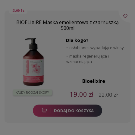
-3,00 ZŁ
favorite_border
BIOELIXIRE Maska emolientowa z czarnuszką
500ml
Dla kogo?
osłabione i wypadające włosy
maska regenerująca i
wzmacniająca
Bioelixire
19,00 zł
KAŻDY RODZAJ SKÓRY
22,00 zł
DODAJ DO KOSZYKA