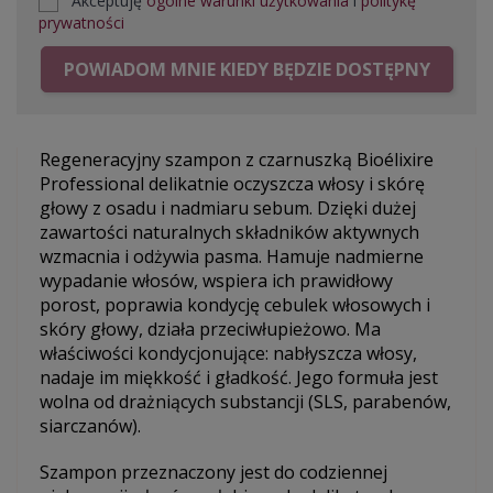
Akceptuję
ogólne warunki użytkowania
i
politykę
prywatności
POWIADOM MNIE KIEDY BĘDZIE DOSTĘPNY
Regeneracyjny szampon z czarnuszką Bioélixire
Professional delikatnie oczyszcza włosy i skórę
głowy z osadu i nadmiaru sebum. Dzięki dużej
zawartości naturalnych składników aktywnych
wzmacnia i odżywia pasma. Hamuje nadmierne
wypadanie włosów, wspiera ich prawidłowy
porost, poprawia kondycję cebulek włosowych i
skóry głowy, działa przeciwłupieżowo. Ma
właściwości kondycjonujące: nabłyszcza włosy,
nadaje im miękkość i gładkość. Jego formuła jest
wolna od drażniących substancji (SLS, parabenów,
siarczanów).
Szampon przeznaczony jest do codziennej