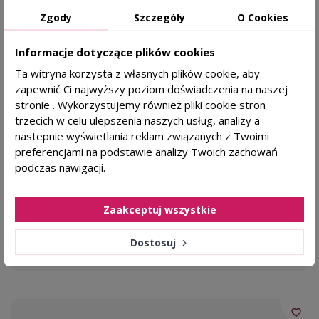
TRYCHOLOG POLECA
BESTSELLER
Zgody
Szczegóły
O Cookies
favorite_border
MILK SHAKE Integrity Szampon głęboko
regenerujący - 300 ml
Informacje dotyczące plików cookies
Ta witryna korzysta z własnych plików cookie, aby
Dla kogo?
zapewnić Ci najwyższy poziom doświadczenia na naszej
wspiera regenerację i
stronie . Wykorzystujemy również pliki cookie stron
odbudowę struktury włosa
trzecich w celu ulepszenia naszych usług, analizy a
intensywnie nawilża i odżywia
nastepnie wyświetlania reklam związanych z Twoimi
włosy na całej długości
preferencjami na podstawie analizy Twoich zachowań
podczas nawigacji.
Milk Shake
82,60 zł
KAŻDY RODZAJ SKÓRY
Zaakceptuj wszystkie
Dostosuj
DODAJ DO KOSZYKA
favorite_border