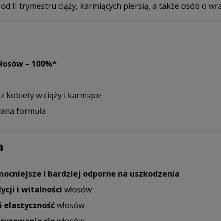
od II trymestru ciąży, karmiących piersią, a także osób o wr
łosów – 100%*
 kobiety w ciąży i karmiące
wana formuła
a
mocniejsze i bardziej odporne na uszkodzenia
ji i witalności
włosów
i elastyczność
włosów