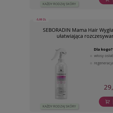
KAŻDY RODZAJ SKÓRY
-5,00 ZŁ
SEBORADIN Mama Hair Wygła
ułatwiająca rozczesywan
Dla kogo?
włosy osłab
regeneracj
29
KAŻDY RODZAJ SKÓRY