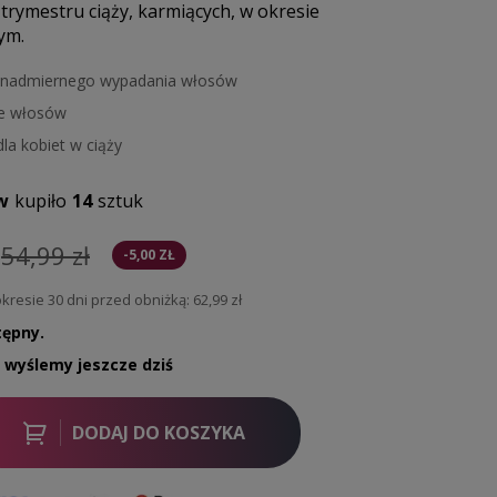
I trymestru ciąży, karmiących, w okresie
ym.
nadmiernego wypadania włosów
e włosów
la kobiet w ciąży
w
kupiło
14
sztuk
54,99 zł
-5,00 ZŁ
kresie 30 dni przed obniżką:
62,99 zł
tępny.
, wyślemy jeszcze dziś
DODAJ DO KOSZYKA