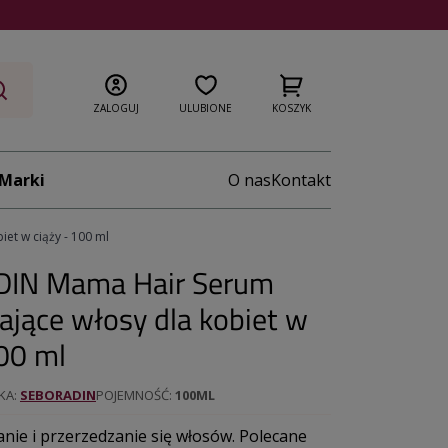
ZALOGUJ
ULUBIONE
KOSZYK
Marki
O nas
Kontakt
t w ciąży - 100 ml
IN Mama Hair Serum
jące włosy dla kobiet w
100 ml
KA
SEBORADIN
POJEMNOŚĆ
100ML
ie i przerzedzanie się włosów. Polecane