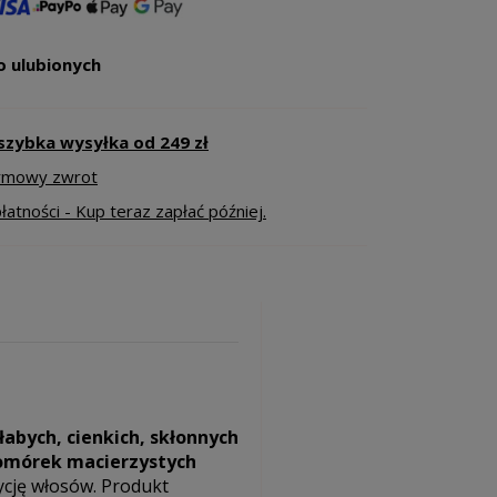
o ulubionych
szybka wysyłka od 249 zł
armowy zwrot
atności - Kup teraz zapłać później.
łabych, cienkich, skłonnych
komórek macierzystych
ycję włosów. Produkt