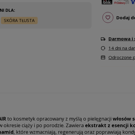
I DLA:
Dodaj d
SKÓRA TŁUSTA
Darmowa i 
14 dni na d
Odroczone pł
AIR
to kosmetyk opracowany z myślą o pielęgnacji
włosów s
 w okresie ciąży i po porodzie. Zawiera
ekstrakt z esencji 
namid
, które wzmacniają, regenerują oraz poprawiają kond