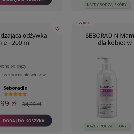
KAŻDY RODZAJ SKÓRY
-5,00 ZŁ
favorite_border
dzająca odżywka
SEBORADIN Mama
ie - 200 ml
dla kobiet w 
ione po ciąży
a i wzmocnienie włosów
Seboradin
,99 zł
34,99 zł
DODAJ DO KOSZYKA
KAŻDY RODZAJ SKÓRY