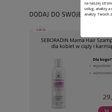
na naszej stron
usług, analizy 
DODAJ DO SWOJEJ KURACJI
analizy Twoich 
-5,00 ZŁ
SEBORADIN Mama Hair Szamp
dla kobiet w ciąży i karmi
Dla kogo?
wypadanie 
wzmocnieni
29