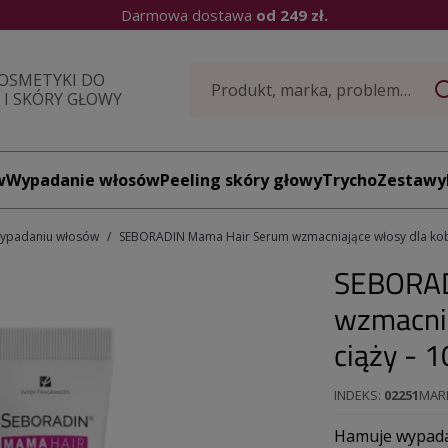
Darmowa dostawa
od 249 zł.
OSMETYKI DO
I SKÓRY GŁOWY
w
Wypadanie włosów
Peeling skóry głowy
TrychoZestawy
wypadaniu włosów
SEBORADIN Mama Hair Serum wzmacniające włosy dla kobie
SEBORAD
wzmacnia
ciąży - 
INDEKS
02251
MAR
Hamuje wypadan