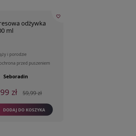
favorite_border
resowa odżywka
00 ml
ąży i porodzie
 ochrona przed puszeniem
Seboradin
,99 zł
59,99 zł
DODAJ DO KOSZYKA