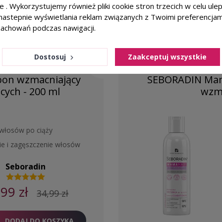
ie . Wykorzystujemy również pliki cookie stron trzecich w celu ul
a nastepnie wyświetlania reklam związanych z Twoimi preferencja
zachowań podczas nawigacji.
Dostosuj
Zaakceptuj wszystkie
-5,00 ZŁ
favorite_border
on wzmacniający
SEBORADIN Mam
ących - 200 ml
wzma
włosów po ciąży
e i zagęszczenie włosów
Seboradin
,99 zł
34,99 zł
DODAJ DO KOSZYKA