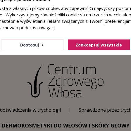
ysta z własnych plików cookie, aby zapewnić Ci najwyższy pozio
Zapisuję się
ie . Wykorzystujemy również pliki cookie stron trzecich w celu ul
a nastepnie wyświetlania reklam związanych z Twoimi preferencja
Możesz zrezygnować w każdej chwili. Wpisując adres
zachowań podczas nawigacji.
email wyrażasz zgodę na otrzymywanie drogą mailową
informacji handlowej od administratora, zgodnie z
Polityką prywatności
Dostosuj
Zaakceptuj wszystkie
 doświadczenia w trychologii
Sprawdzone przez tryc
DERMOKOSMETYKI DO WŁOSÓW I SKÓRY GŁOWY