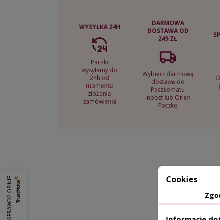
DARMOWA
WYSYŁKA 24H
DOSTAWA OD
S
249 ZŁ
Paczki
wysyłamy do
Wybierz darmową
24h od
D
dostawę do
momentu
Paczkomatu
złożenia
Inpost lub Orlen
zamówienia
Paczkę
Cookies
SPRAWDŹ OPINIE
Zgo
Informacje do