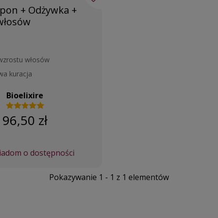
mpon + Odżywka +
 włosów
 wzrostu włosów
a kuracja
Bioelixire
96,50 zł
adom o dostępności
Pokazywanie 1 - 1 z 1 elementów