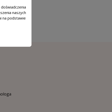
m doświadczenia
epszenia naszych
mi na podstawie
hologa