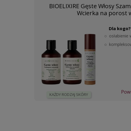
BIOELIXIRE Gęste Włosy Sza
Wcierka na porost
Dla kogo?
osłabienie
kompleksow
Powi
KAŻDY RODZAJ SKÓRY