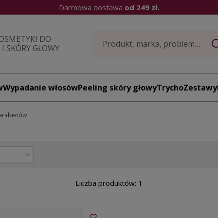
Darmowa dostawa
od 249 zł.
OSMETYKI DO
I SKÓRY GŁOWY
w
Wypadanie włosów
Peeling skóry głowy
TrychoZestawy
 parabenów
Liczba produktów: 1
favorite_border