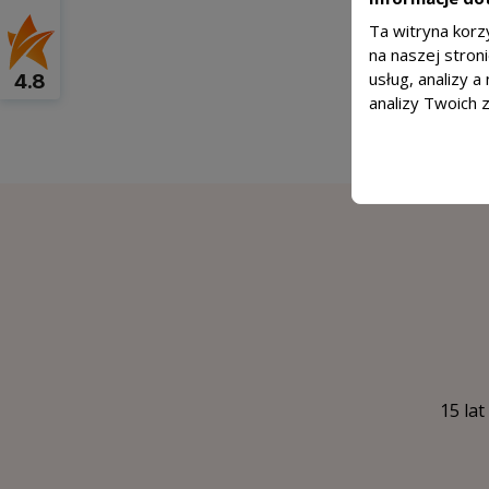
Ta witryna korz
na naszej stron
usług, analizy 
4.8
analizy Twoich 
15 lat