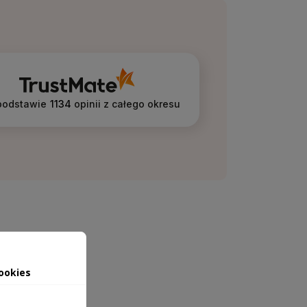
podstawie
1134
opinii
z całego okresu
ookies