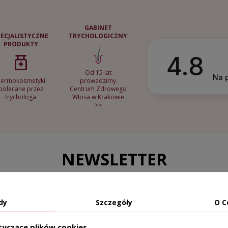
GABINET
PECJALISTYCZNE
TRYCHOLOGICZNY
PRODUKTY
4.8
Od 15 lat
Na 
ermokosmetyki
prowadzimy
polecane przez
Centrum Zdrowego
trychologa
Włosa w Krakowie
>>
NEWSLETTER
Zapisz się do newslettera i odbierz rabat -5%
dy
Szczegóły
O C
tyczące plików cookies