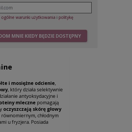
ę
ogólne warunki użytkowania
i
politykę
OM MNIE KIEDY BĘDZIE DOSTĘPNY
hine
ółte i mosiężne odcienie
,
kowy
, który działa selektywnie
ziałanie antyoksydacyjne i
oteiny mleczne
pomagają
ty
oczyszczają skórę głowy
 równomiernym, chłodnym
i u fryzjera. Posiada