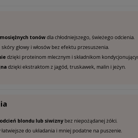
i mosiężnych tonów
dla chłodniejszego, świeżego odcienia.
e
skóry głowy i włosów bez efektu przesuszenia.
nie
dzięki proteinom mlecznym i składnikom kondycjonujący
jna
dzięki ekstraktom z jagód, truskawek, malin i jeżyn.
ia
odcień blondu lub siwizny
bez niepożądanej żółci.
y
łatwiejsze do układania i mniej podatne na puszenie.