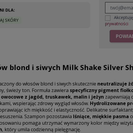
I DLA:
Akceptuj
AJ SKÓRY
prywatności
POWIAD
w blond i siwych Milk Shake Silver S
czony do włosów blond i siwych skutecznie
neutralizuje ż
y, świeży ton. Formuła zawiera
specyficzny pigment fioł
 owocowe z jagód, truskawek, malin i jeżyn
zapewniają d
ikami, wspierając zdrowy wygląd włosów.
Hydrolizowane pr
poprawiając ich miękkość i elastyczność. Delikatne surfaktan
zesuszenia. Szampon pozostawia
lśniące, miękkie pasma
o
tosowaniu pomaga utrzymać wymarzony kolor między wizytam
h
, który umila codzienną pielęgnację.