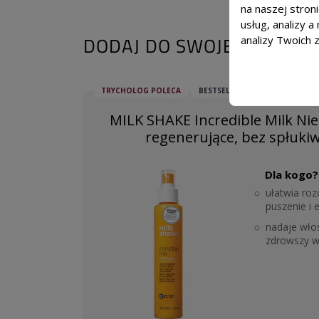
na naszej stron
usług, analizy 
DODAJ DO SWOJEJ KURACJI
analizy Twoich 
TRYCHOLOG POLECA
BESTSELLER
MILK SHAKE Incredible Milk Ni
regenerujące, bez spłukiw
Dla kogo?
ułatwia ro
puszenie i 
nadaje wło
zdrowszy w