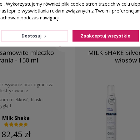
ie . Wykorzystujemy również pliki cookie stron trzecich w celu ul
a nastepnie wyświetlania reklam związanych z Twoimi preferencja
zachowań podczas nawigacji.
Dostosuj
Zaakceptuj wszystkie
favorite_border
esamowite mleczko
MILK SHAKE Silve
ania - 150 ml
włosów b
zczesywanie oraz ogranicza
elektryzowanie
som miękkość, blask i
ygląd
Milk Shake
82,45 zł