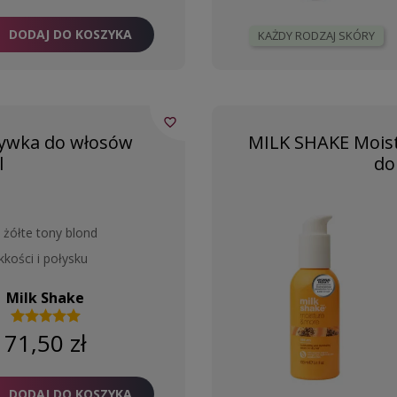
DODAJ DO KOSZYKA
KAŻDY RODZAJ SKÓRY
favorite_border
żywka do włosów
MILK SHAKE Moist
l
do
e żółte tony blond
kości i połysku
Milk Shake
71,50 zł
DODAJ DO KOSZYKA