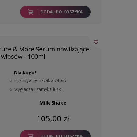
DODAJ DO KOSZYKA
favorite_border
ure & More Serum nawilżające
 włosów - 100ml
Dla kogo?
intensywnie nawilża włosy
wygładza i zamyka łuski
Milk Shake
105,00 zł
DODAJ DO KOSZYKA