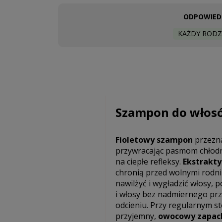
ODPOWIEDN
KAŻDY RODZ
Szampon do włosó
Fioletowy szampon
przezna
przywracając pasmom chłodn
na ciepłe refleksy.
Ekstrakty
chronią przed wolnymi rodn
nawilżyć i wygładzić włosy, 
i włosy bez nadmiernego pr
odcieniu. Przy regularnym s
przyjemny,
owocowy zapac