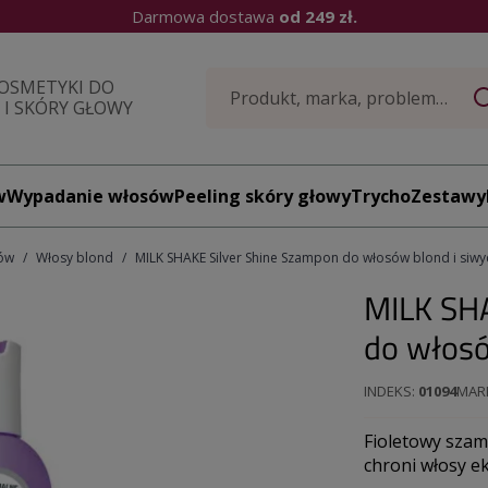
Darmowa dostawa
od 249 zł.
OSMETYKI DO
I SKÓRY GŁOWY
w
Wypadanie włosów
Peeling skóry głowy
TrychoZestawy
ów
Włosy blond
MILK SHAKE Silver Shine Szampon do włosów blond i siwy
MILK SHA
do włosó
INDEKS
01094
MAR
Fioletowy szamp
chroni włosy e