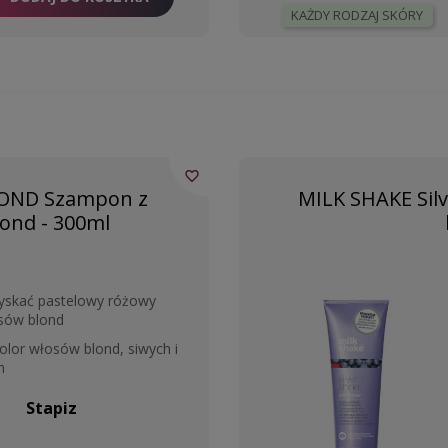
KAŻDY RODZAJ SKÓRY
favorite_border
LOND Szampon z
MILK SHAKE Sil
ond - 300ml
skać pastelowy różowy
sów blond
olor włosów blond, siwych i
h
Stapiz