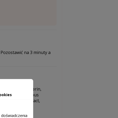
 Pozostawić na 3 minuty a
osuccinate, Glycerin,
nium Chloride, Rubus
ookies
tillus Fruit Extract,
m doświadczenia