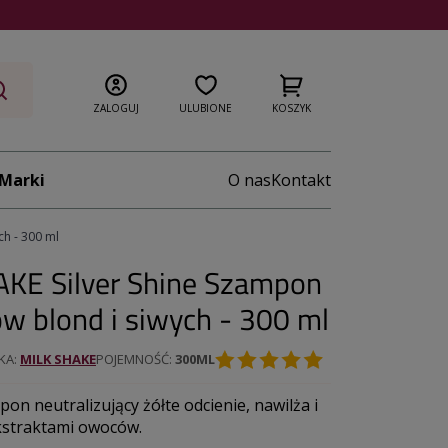
ZALOGUJ
ULUBIONE
KOSZYK
Marki
O nas
Kontakt
ch - 300 ml
KE Silver Shine Szampon
w blond i siwych - 300 ml
KA
MILK SHAKE
POJEMNOŚĆ
300ML
on neutralizujący żółte odcienie, nawilża i
kstraktami owoców.