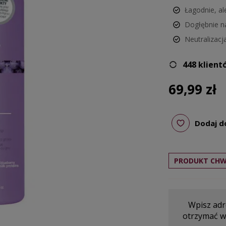
Łagodnie, al
Dogłębnie n
Neutralizacj
448 klient
69,99 zł
Dodaj d
PRODUKT CHW
Wpisz adre
otrzymać w