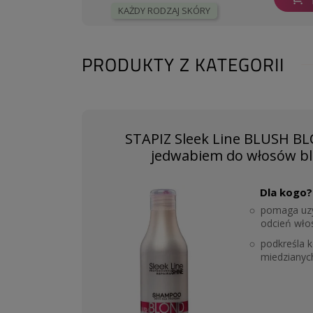
KAŻDY RODZAJ SKÓRY
PRODUKTY Z KATEGORII
STAPIZ Sleek Line BLUSH B
jedwabiem do włosów bl
Dla kogo?
pomaga uzy
odcień wło
podkreśla k
miedzianyc