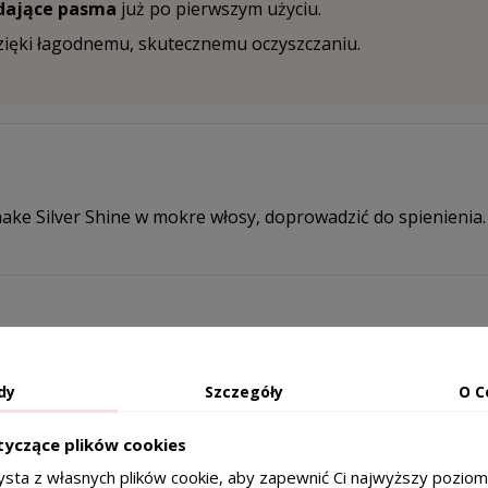
ądające pasma
już po pierwszym użyciu.
ięki łagodnemu, skutecznemu oczyszczaniu.
e Silver Shine w mokre włosy, doprowadzić do spienienia.
yl Sulfate, Cocamidopropyl Betaine, Disodium Laureth Sulf
 43, Glycol Distearate, Laureth-4, Guar Hydroxypropyltrimo
dy
Szczegóły
O C
 Extract, Rubus Idaeus (Raspberry) Leaf Extract, Vaccinium Myr
ry) Fruit Extract, Sodium Benzoate
tyczące plików cookies
ysta z własnych plików cookie, aby zapewnić Ci najwyższy pozio