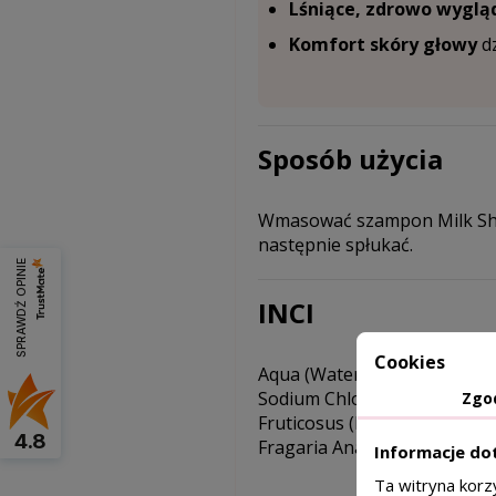
Lśniące, zdrowo wygl
Komfort skóry głowy
dz
Sposób użycia
Wmasować szampon Milk Shak
następnie spłukać.
SPRAWDŹ OPINIE
INCI
Cookies
Aqua (Water), Ammonium Laur
Sodium Chloride, Acid Violet
Zgo
Fruticosus (Blackberry) Fruit
4.8
Fragaria Ananassa (Strawber
Informacje do
Ta witryna korz