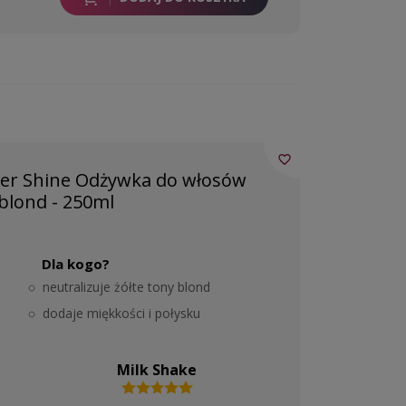
favorite_border
ver Shine Odżywka do włosów
blond - 250ml
Dla kogo?
neutralizuje żółte tony blond
dodaje miękkości i połysku
Milk Shake