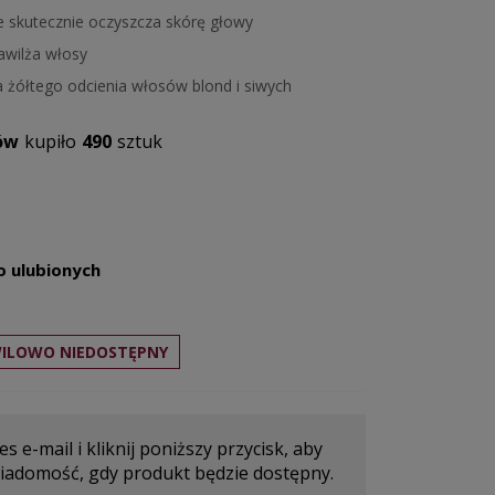
e skutecznie oczyszcza skórę głowy
awilża włosy
a żółtego odcienia włosów blond i siwych
ów
kupiło
490
sztuk
o ulubionych
ILOWO NIEDOSTĘPNY
s e-mail i kliknij poniższy przycisk, aby
iadomość, gdy produkt będzie dostępny.