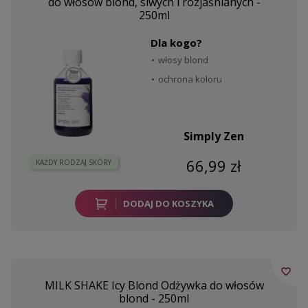
do włosów blond, siwych i rozjaśnianych -
250ml
Dla kogo?
włosy blond
ochrona koloru
Simply Zen
66,99 zł
KAŻDY RODZAJ SKÓRY
DODAJ DO KOSZYKA
favorite_border
MILK SHAKE Icy Blond Odżywka do włosów
blond - 250ml