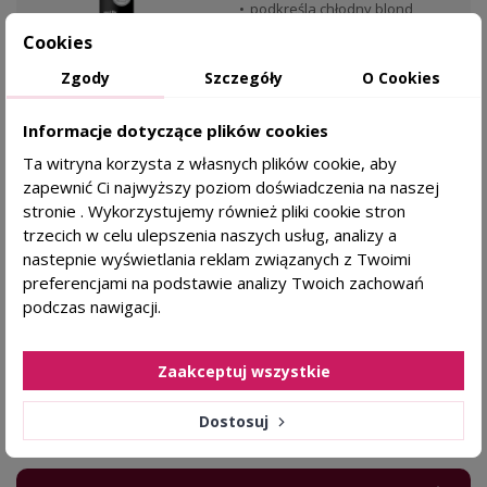
podkreśla chłodny blond
Cookies
Zgody
Szczegóły
O Cookies
Milk Shake
Informacje dotyczące plików cookies
69,99 zł
KAŻDY RODZAJ SKÓRY
Ta witryna korzysta z własnych plików cookie, aby
zapewnić Ci najwyższy poziom doświadczenia na naszej
DODAJ DO KOSZYKA
stronie . Wykorzystujemy również pliki cookie stron
trzecich w celu ulepszenia naszych usług, analizy a
nastepnie wyświetlania reklam związanych z Twoimi
Zobacz wszystkie produkty z kategorii
preferencjami na podstawie analizy Twoich zachowań
podczas nawigacji.
Zaakceptuj wszystkie
FAQ
Dostosuj