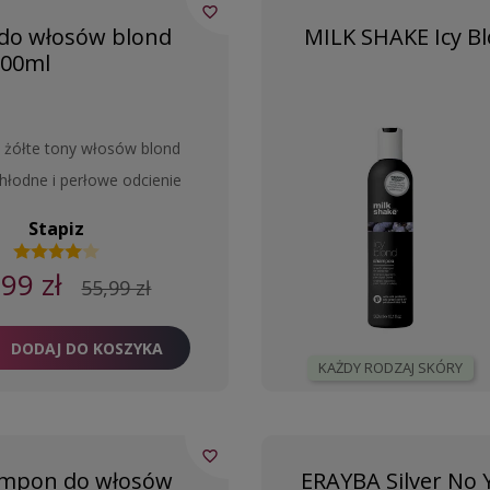
favorite_border
 do włosów blond
MILK SHAKE Icy B
000ml
e żółte tony włosów blond
hłodne i perłowe odcienie
Stapiz
,99 zł
55,99 zł
DODAJ DO KOSZYKA
KAŻDY RODZAJ SKÓRY
favorite_border
ampon do włosów
ERAYBA Silver No 