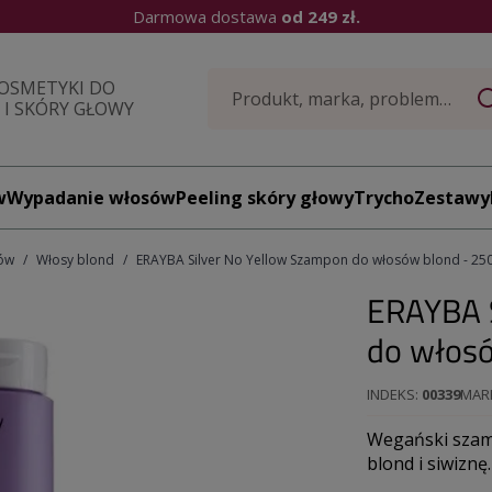
Darmowa dostawa
od 249 zł.
OSMETYKI DO
I SKÓRY GŁOWY
w
Wypadanie włosów
Peeling skóry głowy
TrychoZestawy
ów
Włosy blond
ERAYBA Silver No Yellow Szampon do włosów blond - 25
ERAYBA S
do włos
INDEKS
00339
MAR
Wegański szamp
blond i siwiznę.