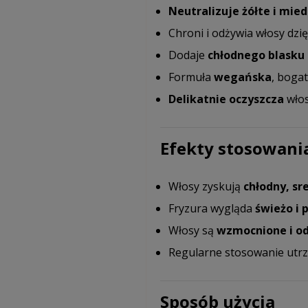
Neutralizuje żółte i mied
Chroni i odżywia włosy dzi
Dodaje
chłodnego blasku 
Formuła
wegańska
, bogat
Delikatnie oczyszcza
włos
Efekty stosowani
Włosy zyskują
chłodny, sr
Fryzura wygląda
świeżo i 
Włosy są
wzmocnione i o
Regularne stosowanie utr
Sposób użycia