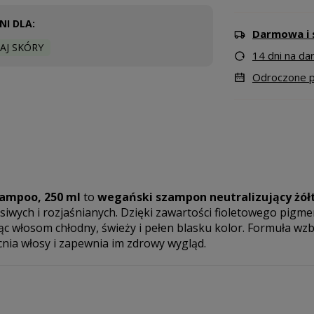
I DLA:
Darmowa i 
AJ SKÓRY
14 dni na d
Odroczone pł
hampoo, 250 ml
to
wegański szampon neutralizujący żół
 siwych i rozjaśnianych. Dzięki zawartości fioletowego pigm
ąc włosom chłodny, świeży i pełen blasku kolor. Formuła w
ia włosy i zapewnia im zdrowy wygląd.