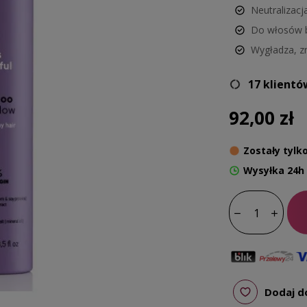
Neutralizacj
Do włosów 
Wygładza, zm
17 klientó
92,00 zł
Zostały tylko
Wysyłka 24h
Dodaj d