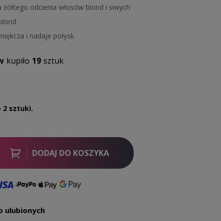
a żółtego odcienia włosów blond i siwych
blond
iękcza i nadaje połysk
w
kupiło
19
sztuk
 2 sztuki.
DODAJ DO KOSZYKA
o ulubionych