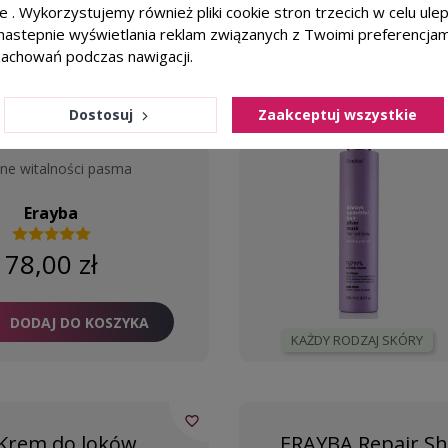
ie . Wykorzystujemy również pliki cookie stron trzecich w celu ul
favorite_border
a nastepnie wyświetlania reklam związanych z Twoimi preferencja
egański szampon
ERAYBA Silver No 
zachowań podczas nawigacji.
50ml
Dostosuj
Zaakceptuj wszystkie
owe włosy
ełne witalności pasma
Erayba
78,00 zł
DODAJ DO KOSZYKA
KAŻDY RODZAJ SKÓRY
favorite_border
Krem do loków,
ERAYBA Repair S