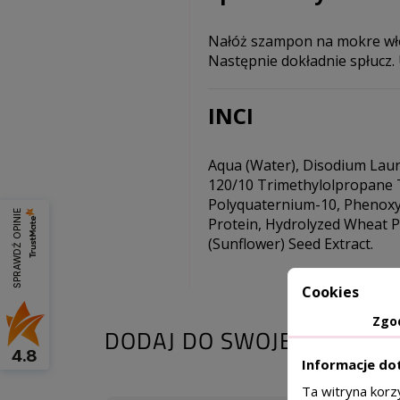
Nałóż szampon na mokre wło
Następnie dokładnie spłucz.
INCI
Aqua (Water), Disodium Laur
120/10 Trimethylolpropane Tr
Polyquaternium-10, Phenoxyet
SPRAWDŹ OPINIE
Protein, Hydrolyzed Wheat Pr
(Sunflower) Seed Extract.
Cookies
Zgo
DODAJ DO SWOJEJ KURACJI
4.8
Informacje do
Ta witryna korz