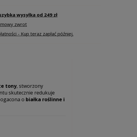
szybka wysyłka od 249 zł
armowy zwrot
atności - Kup teraz zapłać później.
te tony
, stworzony
entu skutecznie redukuje
zbogacona o
białka roślinne i