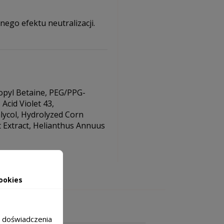
nego efektu neutralizacji.
opyl Betaine, PEG/PPG-
Acid Violet 43,
lycol, Hydrolyzed Corn
t Extract, Helianthus Annuus
ookies
m doświadczenia