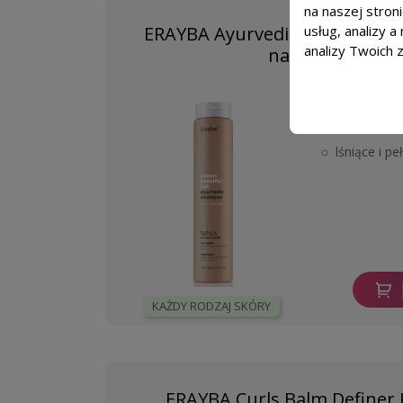
na naszej stron
usług, analizy 
ERAYBA Ayurvedic Shampoo W
analizy Twoich 
nawilżający - 2
Dla kogo?
suche, mat
lśniące i p
KAŻDY RODZAJ SKÓRY
ERAYBA Curls Balm Definer 