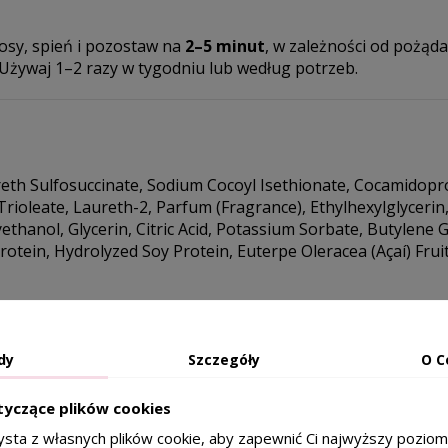
sy, spień i pozostaw na
2–5 minut
, w zależności od pożąda
 Używaj 1–2 razy w tygodniu lub według potrzeb.
eth Sulfosuccinate, Sodium Cocoyl Isethionate, Cocamidopr
ioleate, Laureth-2, Parfum (Fragrance), Ethylhexylglycerin, 
hanol, Glycerin, Citric Acid, Potassium Sorbate, Butylene G
otein, Hydrolyzed Soy Protein, Euterpe Oleracea (Açaí) Frui
dy
Szczegóły
O C
tyczące plików cookies
ysta z własnych plików cookie, aby zapewnić Ci najwyższy pozio