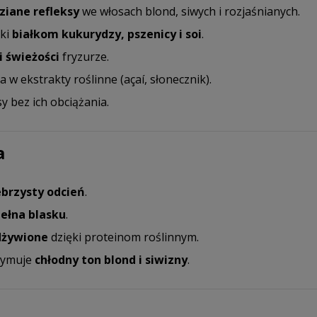
ziane refleksy
we włosach blond, siwych i rozjaśnianych.
ęki
białkom kukurydzy, pszenicy i soi
.
i świeżości
fryzurze.
a w ekstrakty roślinne (açaí, słonecznik).
y bez ich obciążania.
a
ebrzysty odcień
.
pełna blasku
.
dżywione
dzięki proteinom roślinnym.
zymuje
chłodny ton blond i siwizny
.