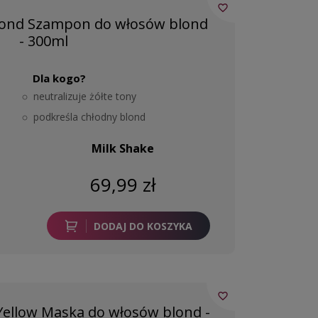
favorite_border
lond Szampon do włosów blond
- 300ml
Dla kogo?
neutralizuje żółte tony
podkreśla chłodny blond
Milk Shake
69,99 zł
DODAJ DO KOSZYKA
favorite_border
Yellow Maska do włosów blond -