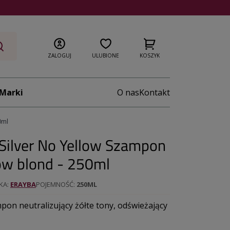
ZALOGUJ
ULUBIONE
KOSZYK
Marki
O nas
Kontakt
0ml
ilver No Yellow Szampon
ów blond - 250ml
KA
ERAYBA
POJEMNOŚĆ
250ML
on neutralizujący żółte tony, odświeżający