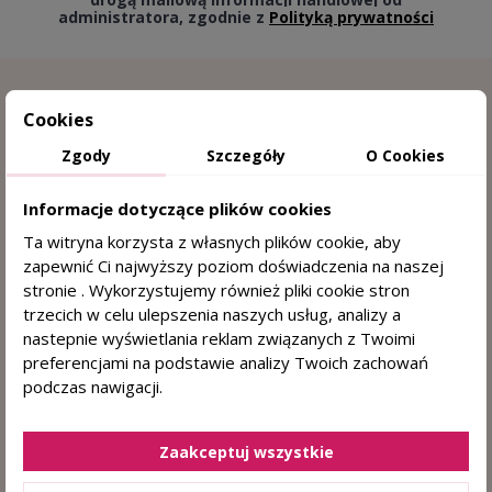
administratora, zgodnie z
Polityką prywatności
Cookies
Zgody
Szczegóły
O Cookies
Informacje dotyczące plików cookies
Ta witryna korzysta z własnych plików cookie, aby
zapewnić Ci najwyższy poziom doświadczenia na naszej
15 lat doświadczenia w trychologii
stronie . Wykorzystujemy również pliki cookie stron
trzecich w celu ulepszenia naszych usług, analizy a
Sprawdzone przez trychologa
nastepnie wyświetlania reklam związanych z Twoimi
preferencjami na podstawie analizy Twoich zachowań
DERMOKOSMETYKI DO WŁOSÓW I SKÓRY
podczas nawigacji.
GŁOWY
+48 884 330 722
(pn. - pt. 8:00 - 15:00)
Zaakceptuj wszystkie
sklep@centrumzdrowegowlosa.pl