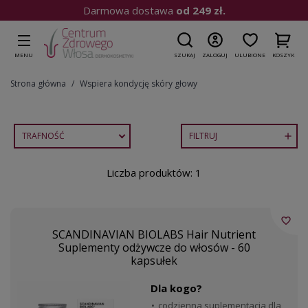
Darmowa dostawa
od 249 zł.
MENU
SZUKAJ
ZALOGUJ
ULUBIONE
KOSZYK
Strona główna
Wspiera kondycję skóry głowy
TRAFNOŚĆ
FILTRUJ

Liczba produktów: 1
favorite_border
SCANDINAVIAN BIOLABS Hair Nutrient
Suplementy odżywcze do włosów - 60
kapsułek
Dla kogo?
codzienna suplementacja dla