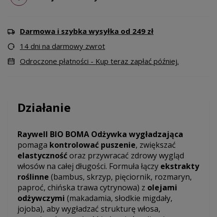
Darmowa i szybka wysyłka od 249 zł
14 dni na darmowy zwrot
Odroczone płatności - Kup teraz zapłać później.
Działanie
Raywell BIO BOMA Odżywka wygładzająca
pomaga
kontrolować puszenie
, zwiększać
elastyczność
oraz przywracać zdrowy wygląd
włosów na całej długości. Formuła łączy
ekstrakty
roślinne
(bambus, skrzyp, pięciornik, rozmaryn,
paproć, chińska trawa cytrynowa) z
olejami
odżywczymi
(makadamia, słodkie migdały,
jojoba), aby wygładzać strukturę włosa,