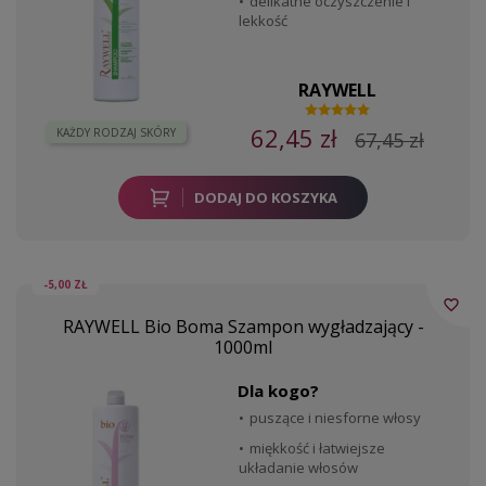
delikatne oczyszczenie i
lekkość
RAYWELL
62,45 zł
KAŻDY RODZAJ SKÓRY
67,45 zł
DODAJ DO KOSZYKA
-5,00 ZŁ
favorite_border
RAYWELL Bio Boma Szampon wygładzający -
1000ml
Dla kogo?
puszące i niesforne włosy
miękkość i łatwiejsze
układanie włosów