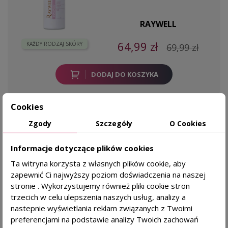
RAYWELL
64,99 zł
KAŻDY RODZAJ SKÓRY
69,99 zł
DODAJ DO KOSZYKA
Cookies
PRODUKTY Z KATEGORII
Zgody
Szczegóły
O Cookies
Informacje dotyczące plików cookies
Ta witryna korzysta z własnych plików cookie, aby
favorite_border
zapewnić Ci najwyższy poziom doświadczenia na naszej
NO INHIBITION Silkening Milk Nawilżające i
wygładzające mleczko do włosów - 140ml
stronie . Wykorzystujemy również pliki cookie stron
trzecich w celu ulepszenia naszych usług, analizy a
Dla kogo?
nastepnie wyświetlania reklam związanych z Twoimi
suche włosy
preferencjami na podstawie analizy Twoich zachowań