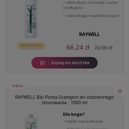
włosy tłuste u nasady i suche
na długości
równowaga i nawilżenie pasm
RAYWELL
66,24 zł
SKÓRA TŁUSTA
72,00 zł
DODAJ DO KOSZYKA
-5,00 ZŁ
favorite_border
RAYWELL Bio Poma Szampon do codziennego
stosowania - 1000 ml
Dla kogo?
każdy rodzaj włosów