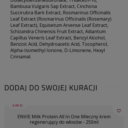
Dodecylbenzenesulfonate, Trideceth-10,
Bambusa Vulgaris Sap Extract, Cinchona
Succirubra Bark Extract, Rosmarinus Officinalis
Leaf Extract (Rosmarinus Officinalis (Rosemary)
Leaf Extract), Equisetum Arvense Leaf Extract,
Schizandra Chinensis Fruit Extract, Adiantum
Capillus Veneris Leaf Extract, Benzyl Alcohol,
Benzoic Acid, Dehydroacetic Acid, Tocopherol,
Alpha-Isomethyl Ionone, D-Limonene, Hexyl
Cinnamal.
DODAJ DO SWOJEJ KURACJI
-5,00 ZŁ
favorite_border
ENVIE Milk Protein All In One Mleczny krem
regenerujący do włosów - 250ml