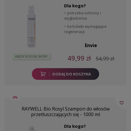
Dla kogo?
potrzeba ochrony i
wygładzenia
końcówki wymagające
regeneracji
Envie
49,99 zł
KAŻDY RODZAJ SKÓRY
54,99 zł
DODAJ DO KOSZYKA
-8%
favorite_border
RAYWELL Bio Rosyl Szampon do włosów
przetłuszczających się - 1000 ml
Dla kogo?