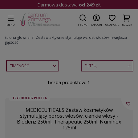
Darmowa dostawa
od 249 zł.
MENU
SZUKAJ
ZALOGUJ
ULUBIONE
KOSZYK
Strona główna
Zestaw aktywnie stymuluje wzrost włosów i zwiększa
gęstość
TRAFNOŚĆ
FILTRUJ

Liczba produktów: 1
TRYCHOLOG POLECA
favorite_border
MEDICEUTICALS Zestaw kosmetyków
stymulujący porost włosów, cienkie włosy -
Bioclenz 250ml, Therapeutic 250ml, Numinox
125ml