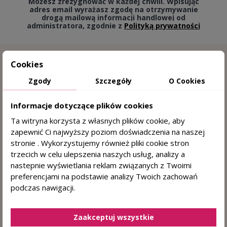
Możesz zrezygnować w każdej chwili. Wpisując
adres email wyrażasz zgodę na otrzymywanie
drogą mailową informacji handlowej od
administratora, zgodnie z
Polityką prywatności
Cookies
Zgody
Szczegóły
O Cookies
Informacje dotyczące plików cookies
Ta witryna korzysta z własnych plików cookie, aby
zapewnić Ci najwyższy poziom doświadczenia na naszej
stronie . Wykorzystujemy również pliki cookie stron
15 lat doświadczenia w trychologii
trzecich w celu ulepszenia naszych usług, analizy a
nastepnie wyświetlania reklam związanych z Twoimi
Sprawdzone przez trychologa
preferencjami na podstawie analizy Twoich zachowań
DERMOKOSMETYKI DO WŁOSÓW I SKÓRY
podczas nawigacji.
GŁOWY
+48 884 330 722
(pn. - pt. 8:00 - 15:00)
Zaakceptuj wszystkie