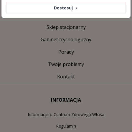
sklep@centrumzdrowegowlosa.pl
Dostosuj
Sklep stacjonarny
Gabinet trychologiczny
Porady
Twoje problemy
Kontakt
INFORMACJA
Informacje o Centrum Zdrowego Włosa
Regulamin