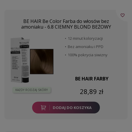
favorite_border
BE HAIR Be Color Farba do włosów bez
amoniaku - 6.8 CIEMNY BLOND BEŻOWY
12 minut koloryzacji
Bez amoniaku i PPD
100% pokrycia siwizny
BE HAIR FARBY
28,89 zł
KAŻDY RODZAJ SKÓRY
DODAJ DO KOSZYKA