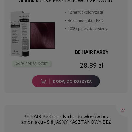
amoniaku - 5.6 KASZTANOWO CZERWONY
12 minut koloryzacji
Bez amoniaku i PPD
100% pokrycia siwizny
BE HAIR FARBY
28,89 zł
KAŻDY RODZAJ SKÓRY
DODAJ DO KOSZYKA
favorite_border
BE HAIR Be Color Farba do włosów bez
amoniaku - 5.8 JASNY KASZTANOWY BEŻ