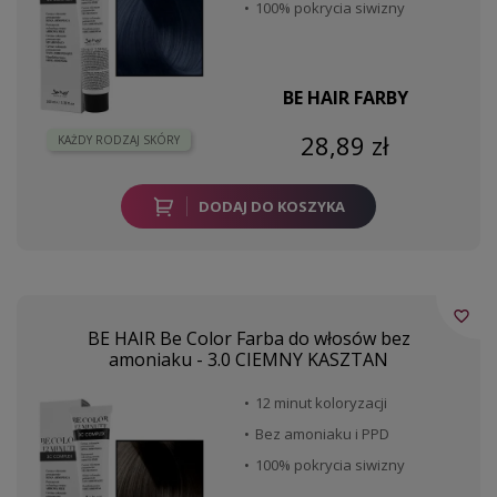
100% pokrycia siwizny
BE HAIR FARBY
28,89 zł
KAŻDY RODZAJ SKÓRY
DODAJ DO KOSZYKA
favorite_border
BE HAIR Be Color Farba do włosów bez
amoniaku - 3.0 CIEMNY KASZTAN
12 minut koloryzacji
Bez amoniaku i PPD
100% pokrycia siwizny