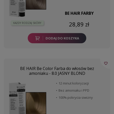
BE HAIR FARBY
28,89 zł
KAŻDY RODZAJ SKÓRY
DODAJ DO KOSZYKA
favorite_border
BE HAIR Be Color Farba do włosów bez
amoniaku - 8.0 JASNY BLOND
12 minut koloryzacji
Bez amoniaku i PPD
100% pokrycia siwizny