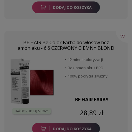
DODAJ DO KOSZYKA
favorite_border
BE HAIR Be Color Farba do włosów bez
amoniaku - 6.6 CZERWONY CIEMNY BLOND
12 minut koloryzacji
Bez amoniaku i PPD
100% pokrycia siwizny
BE HAIR FARBY
28,89 zł
KAŻDY RODZAJ SKÓRY
DODAJ DO KOSZYKA