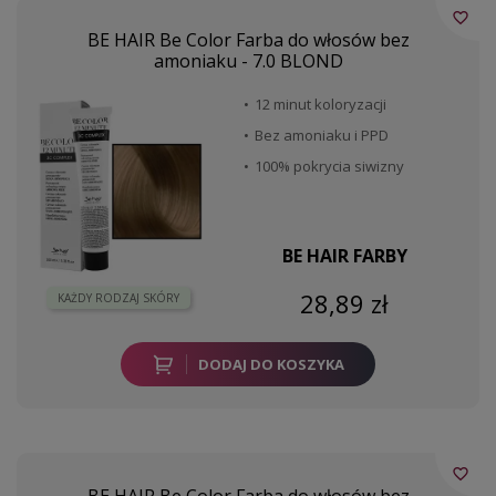
favorite_border
BE HAIR Be Color Farba do włosów bez
amoniaku - 7.0 BLOND
12 minut koloryzacji
Bez amoniaku i PPD
100% pokrycia siwizny
BE HAIR FARBY
28,89 zł
KAŻDY RODZAJ SKÓRY
DODAJ DO KOSZYKA
favorite_border