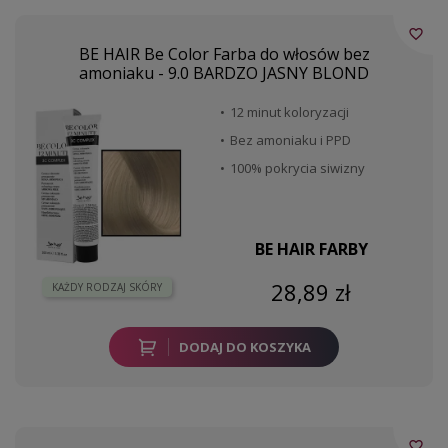
favorite_border
BE HAIR Be Color Farba do włosów bez
amoniaku - 9.0 BARDZO JASNY BLOND
12 minut koloryzacji
Bez amoniaku i PPD
100% pokrycia siwizny
BE HAIR FARBY
28,89 zł
KAŻDY RODZAJ SKÓRY
DODAJ DO KOSZYKA
favorite_border