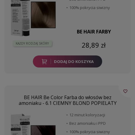
100% pokrycia siwizny
BE HAIR FARBY
28,89 zł
KAŻDY RODZAJ SKÓRY
DODAJ DO KOSZYKA
favorite_border
BE HAIR Be Color Farba do włosów bez
amoniaku - 6.1 CIEMNY BLOND POPIELATY
12 minut koloryzacji
Bez amoniaku i PPD
100% pokrycia siwizny