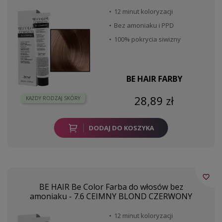
12 minut koloryzacji
Bez amoniaku i PPD
100% pokrycia siwizny
BE HAIR FARBY
28,89 zł
KAŻDY RODZAJ SKÓRY
DODAJ DO KOSZYKA
favorite_border
BE HAIR Be Color Farba do włosów bez
amoniaku - 7.6 CEIMNY BLOND CZERWONY
12 minut koloryzacji