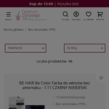
Kup do 15:00
| Wysyłka dziś
MENU
SZUKAJ
ZALOGUJ
ULUBIONE
KOSZYK
Strona główna
Bez amoniaku i PPD
TRAFNOŚĆ
FILTRUJ

Liczba produktów: 48
favorite_border
BE HAIR Be Color Farba do włosów bez
amoniaku - 1.11 CZARNY NIEBIESKI
12 minut koloryzacji
Bez amoniaku i PPD