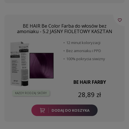
favorite_border
BE HAIR Be Color Farba do włosów bez
amoniaku - 5.2 JASNY FIOLETOWY KASZTAN
12 minut koloryzacji
Bez amoniaku i PPD
100% pokrycia siwizny
BE HAIR FARBY
28,89 zł
KAŻDY RODZAJ SKÓRY
DODAJ DO KOSZYKA