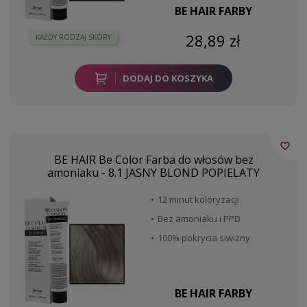
BE HAIR FARBY
28,89 zł
KAŻDY RODZAJ SKÓRY
DODAJ DO KOSZYKA
favorite_border
BE HAIR Be Color Farba do włosów bez
amoniaku - 8.1 JASNY BLOND POPIELATY
12 minut koloryzacji
Bez amoniaku i PPD
100% pokrycia siwizny
BE HAIR FARBY