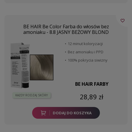
favorite_border
BE HAIR Be Color Farba do włosów bez
amoniaku - 8.8 JASNY BEŻOWY BLOND
12 minut koloryzacji
Bez amoniaku i PPD
100% pokrycia siwizny
BE HAIR FARBY
28,89 zł
KAŻDY RODZAJ SKÓRY
DODAJ DO KOSZYKA