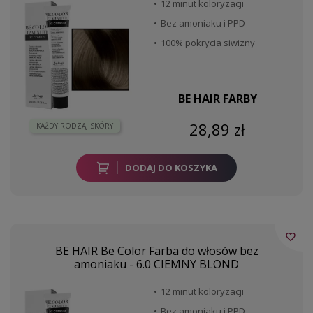
12 minut koloryzacji
Bez amoniaku i PPD
100% pokrycia siwizny
BE HAIR FARBY
28,89 zł
KAŻDY RODZAJ SKÓRY
DODAJ DO KOSZYKA
favorite_border
BE HAIR Be Color Farba do włosów bez
amoniaku - 6.0 CIEMNY BLOND
12 minut koloryzacji
Bez amoniaku i PPD