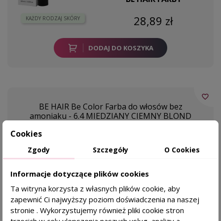
28,89 zł
KAŻDY RODZAJ SKÓRY
DODAJ DO KOSZYKA
favorite_border
BE HAIR Be Color Farba do włosów bez
amoniaku - 6.4 MIEDZIANY CIEMNY BLOND
Cookies
12 minut koloryzacji
Bez amoniaku i PPD
Zgody
Szczegóły
O Cookies
100% pokrycia siwizny
Informacje dotyczące plików cookies
Ta witryna korzysta z własnych plików cookie, aby
zapewnić Ci najwyższy poziom doświadczenia na naszej
BE HAIR FARBY
stronie . Wykorzystujemy również pliki cookie stron
trzecich w celu ulepszenia naszych usług, analizy a