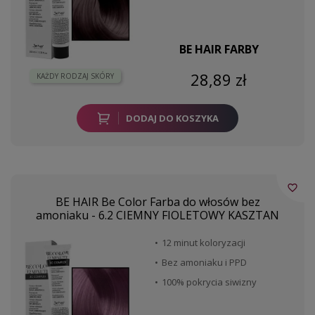
BE HAIR FARBY
28,89 zł
KAŻDY RODZAJ SKÓRY
DODAJ DO KOSZYKA
favorite_border
BE HAIR Be Color Farba do włosów bez
amoniaku - 6.2 CIEMNY FIOLETOWY KASZTAN
12 minut koloryzacji
Bez amoniaku i PPD
100% pokrycia siwizny