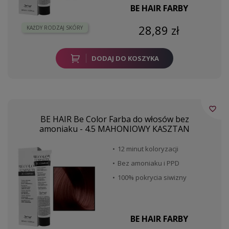
BE HAIR FARBY
28,89 zł
KAŻDY RODZAJ SKÓRY
DODAJ DO KOSZYKA
favorite_border
BE HAIR Be Color Farba do włosów bez
amoniaku - 4.5 MAHONIOWY KASZTAN
12 minut koloryzacji
Bez amoniaku i PPD
100% pokrycia siwizny
BE HAIR FARBY