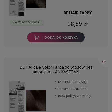
BE HAIR FARBY
28,89 zł
KAŻDY RODZAJ SKÓRY
DODAJ DO KOSZYKA
favorite_border
BE HAIR Be Color Farba do włosów bez
amoniaku - 4.0 KASZTAN
12 minut koloryzacji
Bez amoniaku i PPD
100% pokrycia siwizny