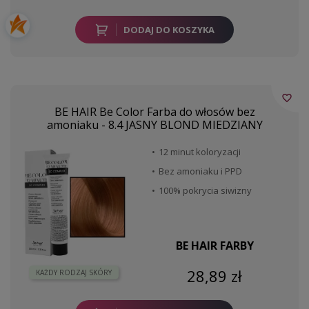
DODAJ DO KOSZYKA
favorite_border
BE HAIR Be Color Farba do włosów bez
amoniaku - 8.4 JASNY BLOND MIEDZIANY
12 minut koloryzacji
Bez amoniaku i PPD
100% pokrycia siwizny
BE HAIR FARBY
28,89 zł
KAŻDY RODZAJ SKÓRY