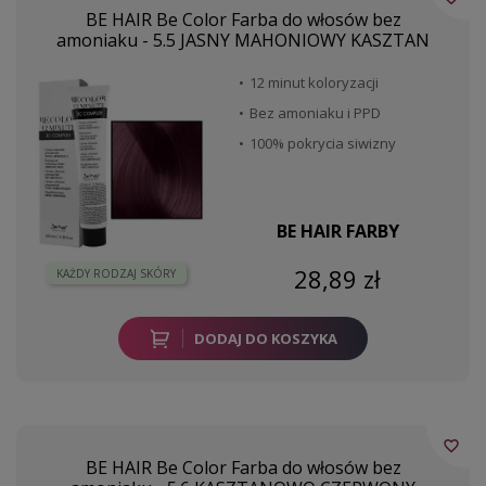
BE HAIR Be Color Farba do włosów bez
amoniaku - 5.5 JASNY MAHONIOWY KASZTAN
12 minut koloryzacji
Bez amoniaku i PPD
100% pokrycia siwizny
BE HAIR FARBY
28,89 zł
KAŻDY RODZAJ SKÓRY
DODAJ DO KOSZYKA
favorite_border
BE HAIR Be Color Farba do włosów bez