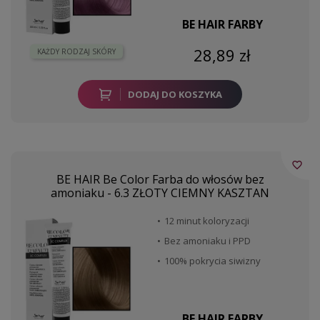
BE HAIR FARBY
28,89 zł
KAŻDY RODZAJ SKÓRY
DODAJ DO KOSZYKA
favorite_border
BE HAIR Be Color Farba do włosów bez
amoniaku - 6.3 ZŁOTY CIEMNY KASZTAN
12 minut koloryzacji
Bez amoniaku i PPD
100% pokrycia siwizny
BE HAIR FARBY