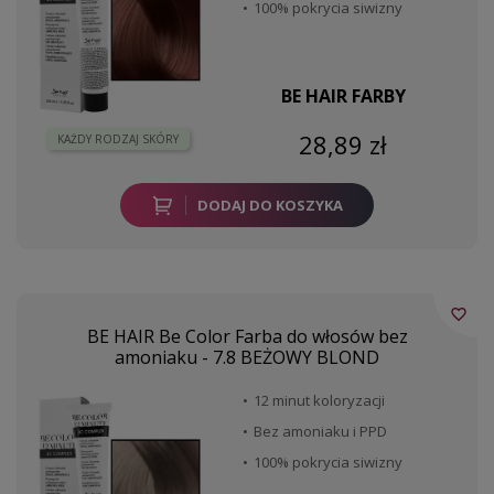
100% pokrycia siwizny
BE HAIR FARBY
28,89 zł
KAŻDY RODZAJ SKÓRY
DODAJ DO KOSZYKA
favorite_border
BE HAIR Be Color Farba do włosów bez
amoniaku - 7.8 BEŻOWY BLOND
12 minut koloryzacji
Bez amoniaku i PPD
100% pokrycia siwizny