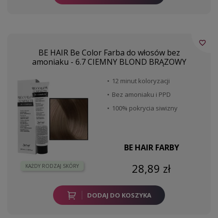
favorite_border
BE HAIR Be Color Farba do włosów bez
amoniaku - 6.7 CIEMNY BLOND BRĄZOWY
12 minut koloryzacji
Bez amoniaku i PPD
100% pokrycia siwizny
BE HAIR FARBY
28,89 zł
KAŻDY RODZAJ SKÓRY
DODAJ DO KOSZYKA