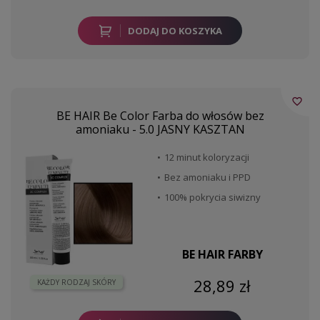
DODAJ DO KOSZYKA
favorite_border
BE HAIR Be Color Farba do włosów bez
amoniaku - 5.0 JASNY KASZTAN
12 minut koloryzacji
Bez amoniaku i PPD
100% pokrycia siwizny
BE HAIR FARBY
28,89 zł
KAŻDY RODZAJ SKÓRY