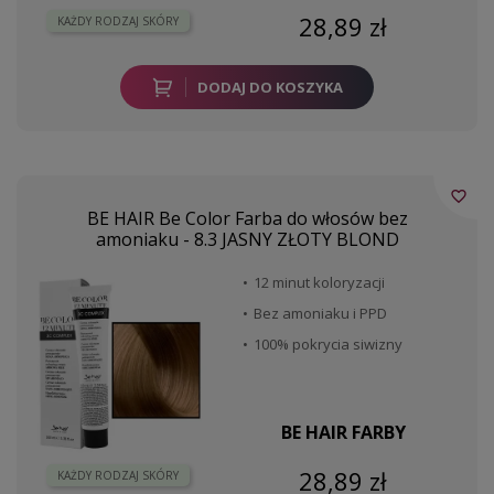
28,89 zł
KAŻDY RODZAJ SKÓRY
DODAJ DO KOSZYKA
favorite_border
BE HAIR Be Color Farba do włosów bez
amoniaku - 8.3 JASNY ZŁOTY BLOND
12 minut koloryzacji
Bez amoniaku i PPD
100% pokrycia siwizny
BE HAIR FARBY
28,89 zł
KAŻDY RODZAJ SKÓRY