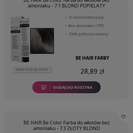
BE HAIR Be Color Farba do włosów bez
amoniaku - 7.1 BLOND POPIELATY
12 minut koloryzacji
Bez amoniaku i PPD
100% pokrycia siwizny
BE HAIR FARBY
28,89 zł
KAŻDY RODZAJ SKÓRY
DODAJ DO KOSZYKA
favorite_border
BE HAIR Be Color Farba do włosów bez
amoniaku - 7.3 ZŁOTY BLOND