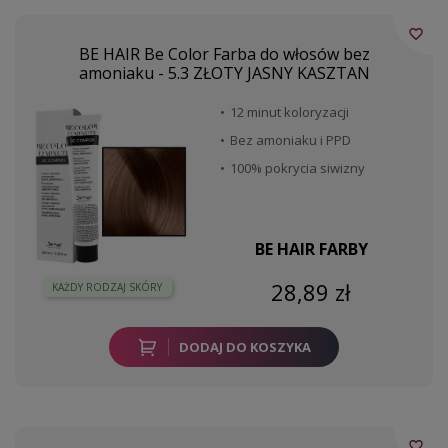
favorite_border
BE HAIR Be Color Farba do włosów bez
amoniaku - 5.3 ZŁOTY JASNY KASZTAN
12 minut koloryzacji
Bez amoniaku i PPD
100% pokrycia siwizny
BE HAIR FARBY
28,89 zł
KAŻDY RODZAJ SKÓRY
DODAJ DO KOSZYKA
favorite_border