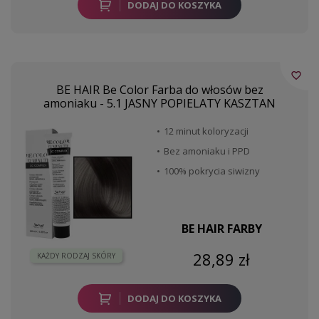
DODAJ DO KOSZYKA
favorite_border
BE HAIR Be Color Farba do włosów bez
amoniaku - 5.1 JASNY POPIELATY KASZTAN
12 minut koloryzacji
Bez amoniaku i PPD
100% pokrycia siwizny
BE HAIR FARBY
28,89 zł
KAŻDY RODZAJ SKÓRY
DODAJ DO KOSZYKA