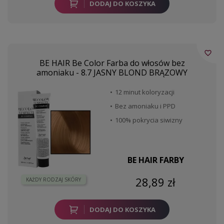
DODAJ DO KOSZYKA
favorite_border
BE HAIR Be Color Farba do włosów bez
amoniaku - 8.7 JASNY BLOND BRĄZOWY
12 minut koloryzacji
Bez amoniaku i PPD
100% pokrycia siwizny
BE HAIR FARBY
28,89 zł
KAŻDY RODZAJ SKÓRY
DODAJ DO KOSZYKA