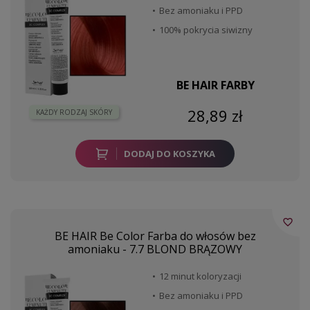
Bez amoniaku i PPD
100% pokrycia siwizny
BE HAIR FARBY
28,89 zł
KAŻDY RODZAJ SKÓRY
DODAJ DO KOSZYKA
favorite_border
BE HAIR Be Color Farba do włosów bez
amoniaku - 7.7 BLOND BRĄZOWY
12 minut koloryzacji
Bez amoniaku i PPD