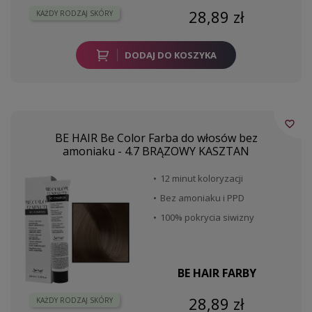
28,89 zł
KAŻDY RODZAJ SKÓRY
DODAJ DO KOSZYKA
favorite_border
BE HAIR Be Color Farba do włosów bez
amoniaku - 4.7 BRĄZOWY KASZTAN
12 minut koloryzacji
Bez amoniaku i PPD
100% pokrycia siwizny
BE HAIR FARBY
28,89 zł
KAŻDY RODZAJ SKÓRY