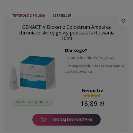
TRYCHOLOG POLECA
BESTSELLER
favorite_border
GENACTIV Bloker z Colostrum Ampułka
chroniące skórę głowy podczas farbowania
10ml
Dla kogo?
podrażnienia skóry głowy
mniej świądu i zaczerwienienia
po farbowaniu
Genactiv
16,89 zł
KAŻDY RODZAJ SKÓRY
DODAJ DO KOSZYKA