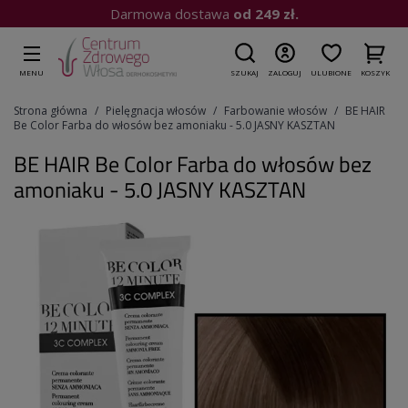
Kup do 15:00
| Wysyłka dziś
MENU
SZUKAJ
ZALOGUJ
ULUBIONE
KOSZYK
Strona główna
Pielęgnacja włosów
Farbowanie włosów
BE HAIR
Be Color Farba do włosów bez amoniaku - 5.0 JASNY KASZTAN
BE HAIR Be Color Farba do włosów bez
amoniaku - 5.0 JASNY KASZTAN