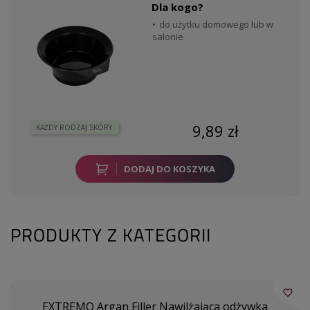
Dla kogo?
do użytku domowego lub w
salonie
9,89 zł
KAŻDY RODZAJ SKÓRY
DODAJ DO KOSZYKA
PRODUKTY Z KATEGORII
favorite_border
EXTREMO Argan Filler Nawilżająca odżywka