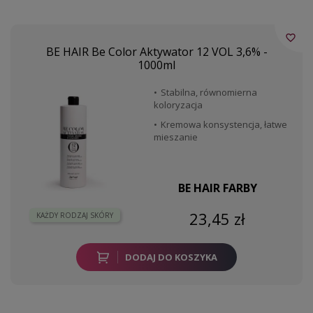
favorite_border
BE HAIR Be Color Aktywator 12 VOL 3,6% -
1000ml
Stabilna, równomierna
koloryzacja
Kremowa konsystencja, łatwe
mieszanie
BE HAIR FARBY
23,45 zł
KAŻDY RODZAJ SKÓRY
DODAJ DO KOSZYKA