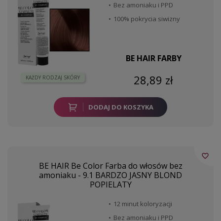
Bez amoniaku i PPD
100% pokrycia siwizny
BE HAIR FARBY
28,89 zł
KAŻDY RODZAJ SKÓRY
DODAJ DO KOSZYKA
favorite_border
BE HAIR Be Color Farba do włosów bez
amoniaku - 9.1 BARDZO JASNY BLOND
POPIELATY
12 minut koloryzacji
Bez amoniaku i PPD