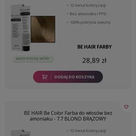
12 minut koloryzacji
Bez amoniaku i PPD
100% pokrycia siwizny
BE HAIR FARBY
28,89 zł
KAŻDY RODZAJ SKÓRY
DODAJ DO KOSZYKA
favorite_border
BE HAIR Be Color Farba do włosów bez
amoniaku - 7.7 BLOND BRĄZOWY
12 minut koloryzacji