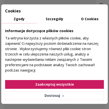
favorite_border
BE HAIR Be Color Aktywator 24 VOL 7,2% -
Cookies
1000ml
Zgody
Szczegóły
O Cookies
Stabilna, równomierna
koloryzacja
Informacje dotyczące plików cookies
Kremowa konsystencja, łatwe
Ta witryna korzysta z własnych plików cookie, aby
mieszanie
zapewnić Ci najwyższy poziom doświadczenia na naszej
stronie . Wykorzystujemy również pliki cookie stron
BE HAIR FARBY
trzecich w celu ulepszenia naszych usług, analizy a
23,45 zł
nastepnie wyświetlania reklam związanych z Twoimi
preferencjami na podstawie analizy Twoich zachowań
podczas nawigacji.
DODAJ DO KOSZYKA
Zaakceptuj wszystkie
Dostosuj
favorite_border
Miska do mieszania farby - 250ml