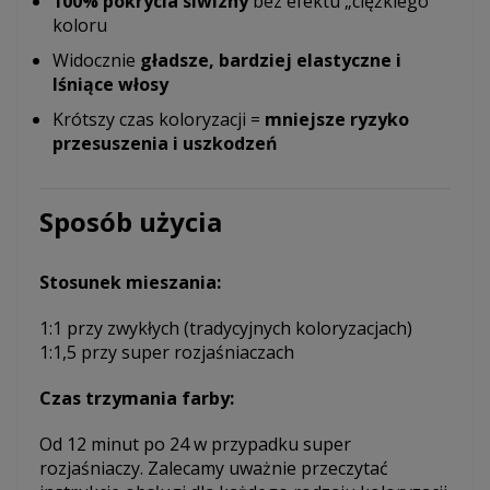
100% pokrycia siwizny
bez efektu „ciężkiego”
koloru
Widocznie
gładsze, bardziej elastyczne i
lśniące włosy
Krótszy czas koloryzacji =
mniejsze ryzyko
przesuszenia i uszkodzeń
Sposób użycia
Stosunek mieszania:
1:1 przy zwykłych (tradycyjnych koloryzacjach)
1:1,5 przy super rozjaśniaczach
Czas trzymania farby:
Od 12 minut po 24 w przypadku super
rozjaśniaczy. Zalecamy uważnie przeczytać