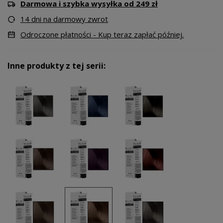
Darmowa i szybka wysyłka od 249 zł
14 dni na darmowy zwrot
Odroczone płatności - Kup teraz zapłać później.
Inne produkty z tej serii: