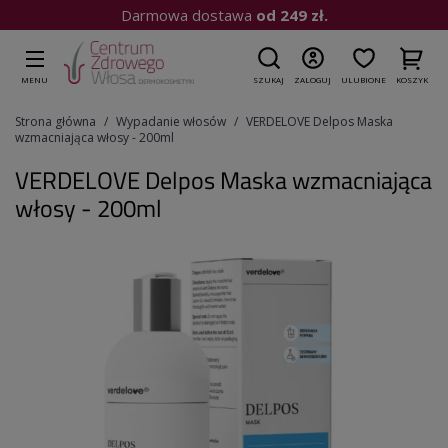
Kup do 15:00
| Wysyłka dziś
MENU
SZUKAJ
ZALOGUJ
ULUBIONE
KOSZYK
Strona główna
Wypadanie włosów
VERDELOVE Delpos Maska
wzmacniająca włosy - 200ml
VERDELOVE Delpos Maska wzmacniająca
włosy - 200ml