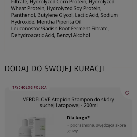
Filtrate, Hydrolyzed Corn Protein, Hydrolyzed
Wheat Protein, Hydrolyzed Soy Protein,
Panthenol, Butylene Glycol, Lactic Acid, Sodium
Hydroxide, Mentha Piperita Oil,
Leuconostoc/Radish Root Ferment Filtrate,
Dehydroacetic Acid, Benzyl Alcohol
DODAJ DO SWOJEJ KURACJI
TRYCHOLOG POLECA
favorite_border
VERDELOVE Atopicin Szampon do skóry
suchej i atopowej - 200ml
Dla kogo?
podrażniona, swędząca skóra
głowy