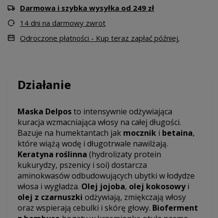
Darmowa i szybka wysyłka od 249 zł
14 dni na darmowy zwrot
Odroczone płatności - Kup teraz zapłać później.
Działanie
Maska Delpos
to intensywnie odżywiająca
kuracja wzmacniająca włosy na całej długości.
Bazuje na humektantach jak
mocznik
i
betaina
,
które wiążą wodę i długotrwale nawilżają.
Keratyna roślinna
(hydrolizaty protein
kukurydzy, pszenicy i soi) dostarcza
aminokwasów odbudowujących ubytki w łodydze
włosa i wygładza.
Olej jojoba
,
olej kokosowy
i
olej z czarnuszki
odżywiają, zmiękczają włosy
oraz wspierają cebulki i skórę głowy.
Bioferment