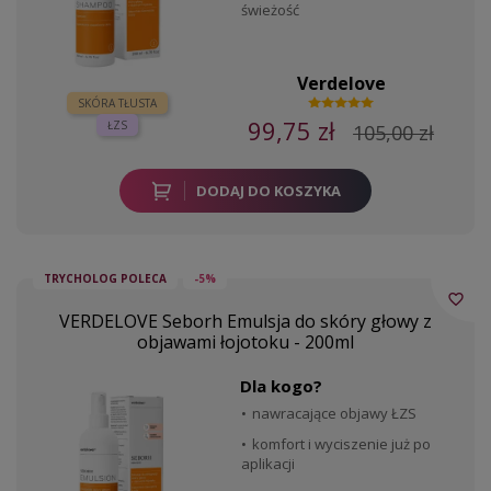
świeżość
Verdelove
SKÓRA TŁUSTA
99,75 zł
ŁZS
105,00 zł
DODAJ DO KOSZYKA
TRYCHOLOG POLECA
-5%
favorite_border
VERDELOVE Seborh Emulsja do skóry głowy z
objawami łojotoku - 200ml
Dla kogo?
nawracające objawy ŁZS
komfort i wyciszenie już po
aplikacji