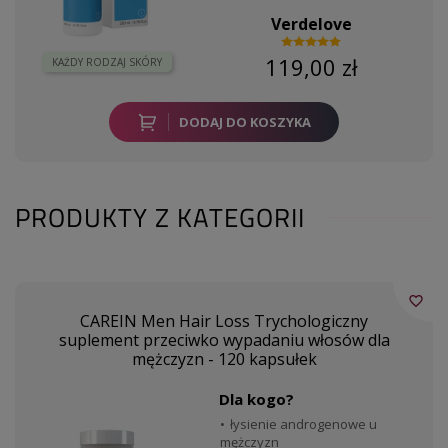
Verdelove
119,00 zł
KAŻDY RODZAJ SKÓRY
DODAJ DO KOSZYKA
PRODUKTY Z KATEGORII
favorite_border
CAREIN Men Hair Loss Trychologiczny
suplement przeciwko wypadaniu włosów dla
mężczyzn - 120 kapsułek
Dla kogo?
łysienie androgenowe u
mężczyzn