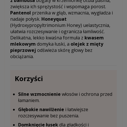
z bambusa
bogaty w krzemionkę otula pasma,
zwiększa ich sprężystość i wspomaga porost.
Pantenol
przenika w głąb, wzmacnia, wygładza i
nadaje połysk.
Honeyquat
(Hydroxypropyltrimonium Honey) uelastycznia,
ułatwia rozczesywanie i ogranicza łamliwość.
Delikatna, lekko kwaśna formuła z
kwasem
mlekowym
domyka łuski, a
olejek z mięty
pieprzowej
odświeża skórę głowy bez
obciążania.
Korzyści
Silne wzmocnienie
włosów i ochrona przed
łamaniem.
Głębokie nawilżenie
i łatwiejsze
rozczesywanie bez puszenia.
Domknięcie łusek
dla gładkości i