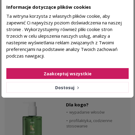
Informacje dotyczące plików cookies
Ta witryna korzysta z własnych plików cookie, aby
Simply Zen
zapewnić Ci najwyższy poziom doświadczenia na naszej
stronie . Wykorzystujemy również pliki cookie stron
84,99 zł
KAŻDY RODZAJ SKÓRY
89,99 zł
trzecich w celu ulepszenia naszych usług, analizy a
nastepnie wyświetlania reklam związanych z Twoimi
preferencjami na podstawie analizy Twoich zachowań
DODAJ DO KOSZYKA
podczas nawigacji.
Zaakceptuj wszystkie
favorite_border
YOPE Grow my hair Szampon przeciw
Dostosuj
wypadaniu włosów - 300ml
Dla kogo?
wypadanie włosów
profilaktyka, codzienne
stosowanie