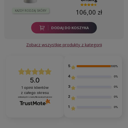
106,00 zł
KAŻDY RODZAJ SKÓRY
DODAJ DO KOSZYKA
Zobacz wszystkie produkty z kategorii
5
100%
4
0%
5.0
3
0%
1
opinii klientów
z całego okresu
2
0%
zebranych i zweryfikowanych przez
1
0%