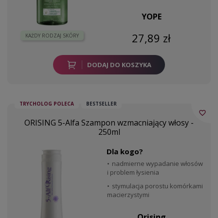
YOPE
27,89 zł
KAŻDY RODZAJ SKÓRY
DODAJ DO KOSZYKA
TRYCHOLOG POLECA
BESTSELLER
favorite_border
ORISING 5-Alfa Szampon wzmacniający włosy -
250ml
Dla kogo?
nadmierne wypadanie włosów
i problem łysienia
stymulacja porostu komórkami
macierzystymi
Orising