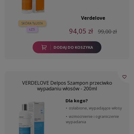
Verdelove
SKÓRA TŁUSTA
94,05 zł
ŁZS
99,00 zł
DODAJ DO KOSZYKA
favorite_border
VERDELOVE Delpos Szampon przeciwko
wypadaniu włosów - 200ml
Dla kogo?
osłabione, wypadające włosy
wzmocnienie i ograniczenie
wypadania