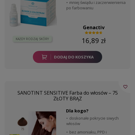
mniej świądu i zaczerwienienia
po farbowaniu
Genactiv
16,89 zł
KAŻDY RODZAJ SKÓRY
DODAJ DO KOSZYKA
favorite_border
SANOTINT SENSITIVE Farba do włosów – 75
ZŁOTY BRĄZ
Dla kogo?
doskonałe pokrycie siwych
włosów
bez amoniaku, PPD i