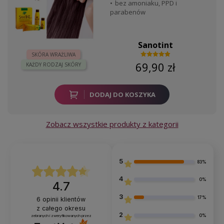
bez amoniaku, PPD i
parabenów
Sanotint
SKÓRA WRAŻLIWA
69,90 zł
KAŻDY RODZAJ SKÓRY
DODAJ DO KOSZYKA
Zobacz wszystkie produkty z kategorii
5
83%
4
0%
4.7
3
17%
6
opinii klientów
z całego okresu
2
0%
zebranych i zweryfikowanych przez