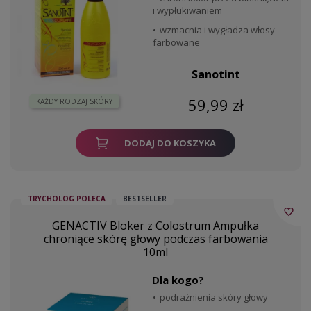
i wypłukiwaniem
wzmacnia i wygładza włosy
farbowane
Sanotint
59,99 zł
KAŻDY RODZAJ SKÓRY
DODAJ DO KOSZYKA
TRYCHOLOG POLECA
BESTSELLER
favorite_border
GENACTIV Bloker z Colostrum Ampułka
chroniące skórę głowy podczas farbowania
10ml
Dla kogo?
podrażnienia skóry głowy