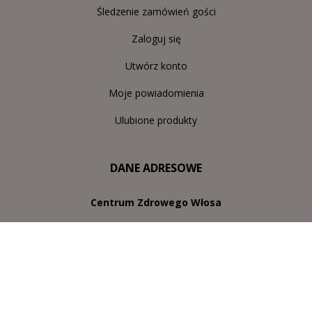
Śledzenie zamówień gości
Zaloguj się
Utwórz konto
Moje powiadomienia
Ulubione produkty
DANE ADRESOWE
Centrum Zdrowego Włosa
Dermokosmetyki Marcin Pawluś
ul. Chodkiewicza 8/LU1
31-532 Kraków
NIP: 685 216 5574