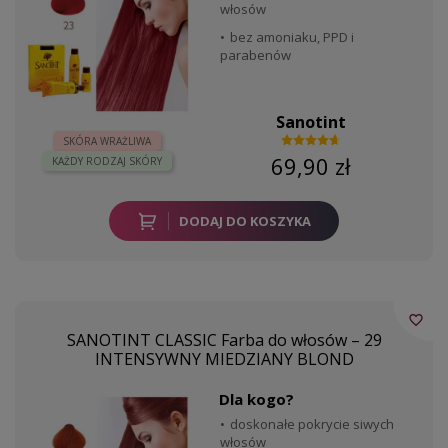
włosów
bez amoniaku, PPD i
parabenów
Sanotint
SKÓRA WRAŻLIWA
69,90 zł
KAŻDY RODZAJ SKÓRY
DODAJ DO KOSZYKA
favorite_border
SANOTINT CLASSIC Farba do włosów – 29
INTENSYWNY MIEDZIANY BLOND
Dla kogo?
doskonałe pokrycie siwych
włosów