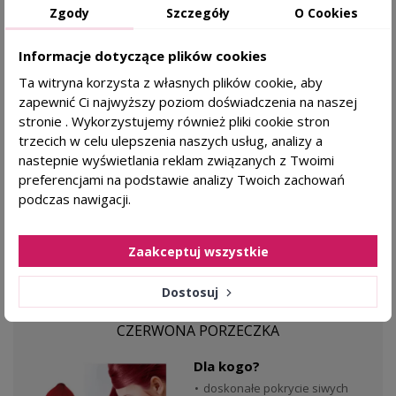
Dla kogo?
Zgody
Szczegóły
O Cookies
podrażnienia skóry głowy
mniej świądu i zaczerwienienia
Informacje dotyczące plików cookies
po farbowaniu
Ta witryna korzysta z własnych plików cookie, aby
zapewnić Ci najwyższy poziom doświadczenia na naszej
Genactiv
stronie . Wykorzystujemy również pliki cookie stron
trzecich w celu ulepszenia naszych usług, analizy a
16,89 zł
KAŻDY RODZAJ SKÓRY
nastepnie wyświetlania reklam związanych z Twoimi
preferencjami na podstawie analizy Twoich zachowań
podczas nawigacji.
DODAJ DO KOSZYKA
Zaakceptuj wszystkie
Dostosuj
favorite_border
SANOTINT CLASSIC Farba do włosów – 23
CZERWONA PORZECZKA
Dla kogo?
doskonałe pokrycie siwych