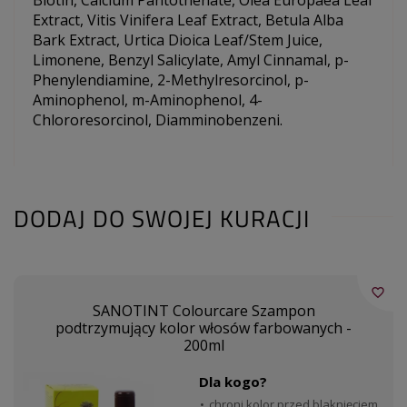
Extract, Vitis Vinifera Leaf Extract, Betula Alba
Bark Extract, Urtica Dioica Leaf/Stem Juice,
Limonene, Benzyl Salicylate, Amyl Cinnamal, p-
Phenylendiamine, 2-Methylresorcinol, p-
Aminophenol, m-Aminophenol, 4-
Chlororesorcinol, Diamminobenzeni.
DODAJ DO SWOJEJ KURACJI
favorite_border
SANOTINT Colourcare Szampon
podtrzymujący kolor włosów farbowanych -
200ml
Dla kogo?
chroni kolor przed blaknięciem