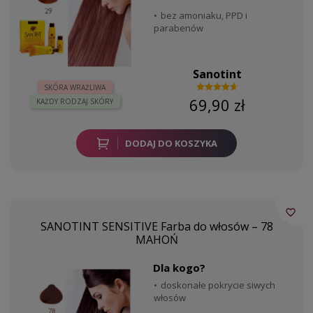
bez amoniaku, PPD i
parabenów
Sanotint
SKÓRA WRAŻLIWA
69,90 zł
KAŻDY RODZAJ SKÓRY
DODAJ DO KOSZYKA
favorite_border
SANOTINT SENSITIVE Farba do włosów – 78
MAHOŃ
Dla kogo?
doskonałe pokrycie siwych
włosów