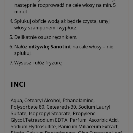
następnie rozprowadź na całe włosy na min. 5
minut.
Spłukuj obficie wodą aż będzie czysta, umyj
włosy szamponem i wypłucz.
Delikatnie osusz ręcznikiem.
Nałóż
odżywkę Sanotint
na całe włosy – nie
spłukuj.
Wysusz i ułóż fryzurę.
INCI
Aqua, Cetearyl Alcohol, Ethanolamine,
Polysorbate 80, Ceteareth-30, Sodium Lauryl
Sulfate, Isopropyl Stearate, Propylene
Glycol,Tetrasodium EDTA, Parfum, Ascorbic Acid,
Sodium Hydrosulfite, Panicum Miliaceum Extract,
Biotin, Calcium Pantothenate, Olea Europaea Leaf